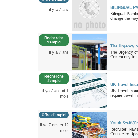
BILINGUAL P
il y a 7 ans
Bilingual Paral
change the way 
Recherche
d'emploi
The Urgency o
il y a 7 ans
The Urgency of 
Community In th
Recherche
d'emploi
UK Travel Ins
il ya 7 ans et 1
UK Travel Insur
require travel i
mois
Offre d'emploi
Youth Staff (C
il ya 7 ans et 12
Recruiter: Navi
mois
Counsellor Upda