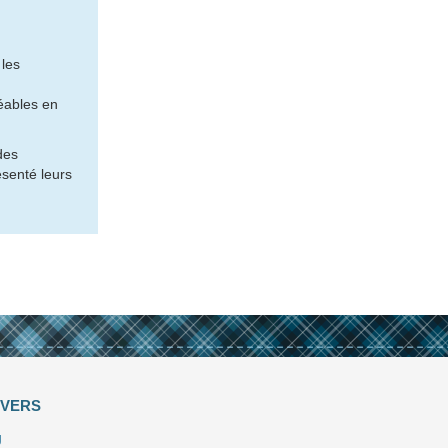
 les
réables en
des
ésenté leurs
IVERS
J