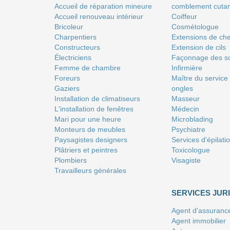
Accueil de réparation mineure
comblement cuta
Accueil renouveau intérieur
Coiffeur
Bricoleur
Сosmétologue
Charpentiers
Extensions de ch
Constructeurs
Extension de cils
Électriciens
Façonnage des so
Femme de chambre
Infirmière
Foreurs
Maître du service
Gaziers
ongles
Installation de climatiseurs
Masseur
L'installation de fenêtres
Médecin
Mari pour une heure
Microblading
Monteurs de meubles
Psychiatre
Paysagistes designers
Services d'épilati
Plâtriers et peintres
Toxicologue
Plombiers
Visagiste
Travailleurs générales
SERVICES JUR
Agent d'assuranc
Agent immobilier