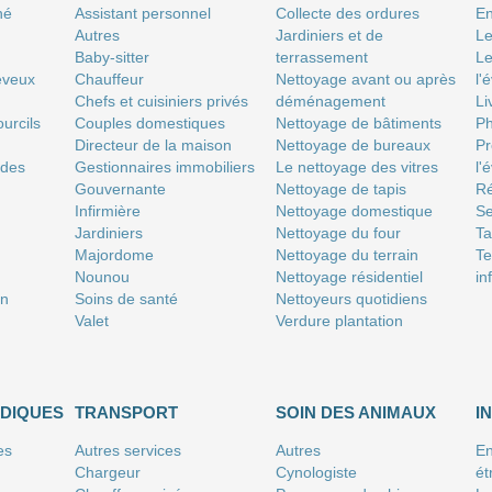
né
Assistant personnel
Collecte des ordures
En
Autres
Jardiniers et de
Le
Baby-sitter
terrassement
Le
eveux
Chauffeur
Nettoyage avant ou après
l'
Chefs et cuisiniers privés
déménagement
Li
urcils
Couples domestiques
Nettoyage de bâtiments
P
Directeur de la maison
Nettoyage de bureaux
Pr
 des
Gestionnaires immobiliers
Le nettoyage des vitres
l'
Gouvernante
Nettoyage de tapis
Ré
Infirmière
Nettoyage domestique
Se
Jardiniers
Nettoyage du four
T
Majordome
Nettoyage du terrain
Te
Nounou
Nettoyage résidentiel
in
on
Soins de santé
Nettoyeurs quotidiens
Valet
Verdure plantation
IDIQUES
TRANSPORT
SOIN DES ANIMAUX
I
es
Autres services
Autres
En
Chargeur
Cynologiste
ét