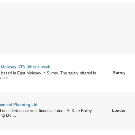
r Molesey KT8 18hrs a week
Surrey
be based in East Molesey in Surrey. The salary offered is
 per...
nancial Planning Ltd
London
l confident about your financial future. At Kate Bailey
ng Ltd,...