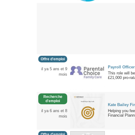
Offre d'emploi
Payroll Office
il ya 5 ans et 9
This role will 
mois
£21,000 pro-rata
Recherche
d'emploi
Kate Bailey Fi
il ya 6 ans et 8
Helping you fee
Financial Planni
mois
Offre d'emploi