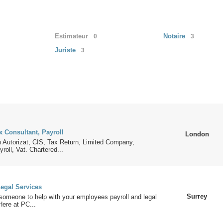
Estimateur
Notaire
0
3
Juriste
3
x Consultant, Payroll
London
 Autorizat, CIS, Tax Return, Limited Company,
roll, Vat. Chartered...
Legal Services
Surrey
someone to help with your employees payroll and legal
ere at PC...