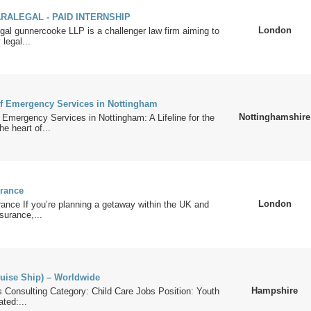
ARALEGAL - PAID INTERNSHIP
London
egal gunnercooke LLP is a challenger law firm aiming to
legal...
f Emergency Services in Nottingham
Nottinghamshire
Emergency Services in Nottingham: A Lifeline for the
e heart of...
urance
London
ance If you’re planning a getaway within the UK and
nsurance,...
ruise Ship) – Worldwide
Hampshire
s Consulting Category: Child Care Jobs Position: Youth
ted:...