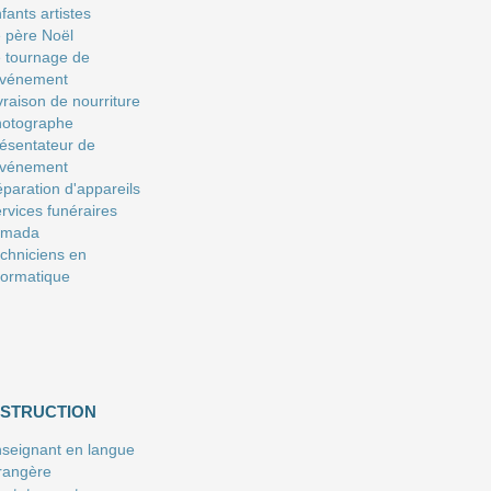
fants artistes
 père Noël
 tournage de
événement
vraison de nourriture
hotographe
ésentateur de
événement
paration d'appareils
rvices funéraires
amada
chniciens en
formatique
NSTRUCTION
seignant en langue
rangère