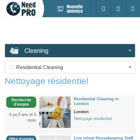
Nouvelle
S'identifier
Cherc
annonce
Cleaning
Residential Cleaning
Nettoyage résidentiel
Residential Cleaning in
Recherche
London
d'emploi
London
il ya 3 ans et 5
Nettoyage résidentiel
mois
Live in/out Housekeeping Staff
Offre d'emploi