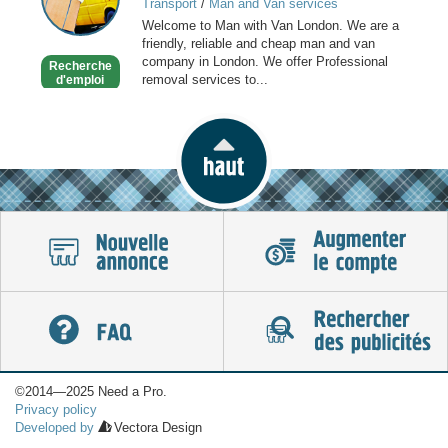
Transport
/
Man and Van services
Van
Welcome to Man with Van London. We are a
Services
friendly, reliable and cheap man and van
in
company in London. We offer Professional
Recherche
London
removal services to...
d'emploi
©2014—2025 Need a Pro.
Privacy policy
Developed by
Vectora Design