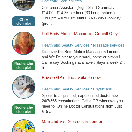
Domestic Staff
/
Autres
(Night
Customer Assistant (Night Shift) Summary
Shift)
£14.00 - £14.35 per hour (30 hour contract)
10:00pm – 07:00am shifts 30-35 days’ holiday
Offre
(pro...
d'emploi
Full Body Mobile Massage - Outcall Only
Full
Body
Health and Beauty Services
/
Massage services
Mobile
at home
Discover the Best Mobile Massage in London –
Massage
and We Deliver to your hotel, home or airbnb !
-
Same day Bookings available 7 days a week 24,
Recherche
Outcall
till...
d'emploi
Only
Private GP online available now
Private
GP
Health and Beauty Services
/
Physicians
online
Speak to a qualified, experienced doctor now
available
24/7/365 consultations Call a GP whenever you
now
need to. Online Doctor Consultations from Just
Recherche
£15 a...
d'emploi
Man and Van Services in London
Man
and