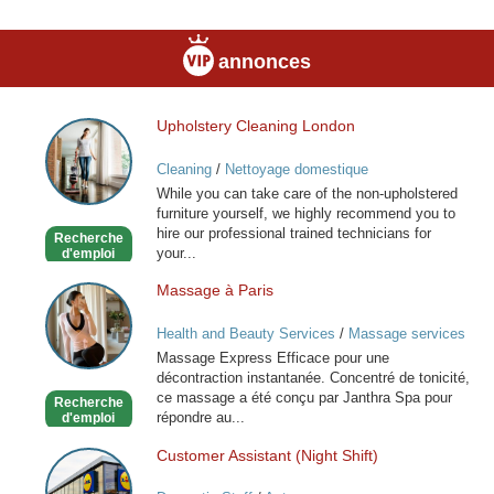
annonces
Upholstery Cleaning London
Upholstery
Cleaning
Cleaning
/
Nettoyage domestique
London
While you can take care of the non-upholstered
furniture yourself, we highly recommend you to
hire our professional trained technicians for
Recherche
your...
d'emploi
Massage à Paris
Massage
à
Health and Beauty Services
/
Massage services
Paris
at home
Massage Express Efficace pour une
décontraction instantanée. Concentré de tonicité,
ce massage a été conçu par Janthra Spa pour
Recherche
répondre au...
d'emploi
Customer Assistant (Night Shift)
Customer
Assistant