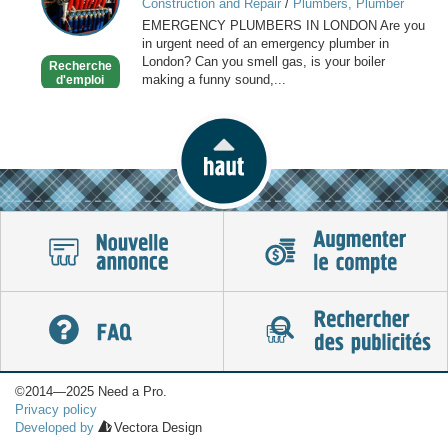
Construction and Repair
/
Plumbers, Plumber
in
Services
EMERGENCY PLUMBERS IN LONDON Are you
London
in urgent need of an emergency plumber in
London? Can you smell gas, is your boiler
Recherche
making a funny sound,...
d'emploi
©2014—2025 Need a Pro.
Privacy policy
Developed by
Vectora Design