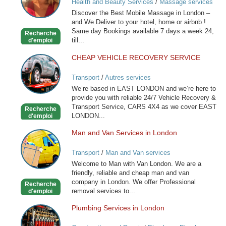
Health and Beauty Services
/
Massage services
Mobile
at home
Discover the Best Mobile Massage in London –
Massage
and We Deliver to your hotel, home or airbnb !
-
Same day Bookings available 7 days a week 24,
Recherche
Outcall
till...
d'emploi
Only
CHEAP VEHICLE RECOVERY SERVICE
CHEAP
VEHICLE
Transport
/
Autres services
RECOVERY
We’re based in EAST LONDON and we’re here to
SERVICE
provide you with reliable 24/7 Vehicle Recovery &
Transport Service, CARS 4X4 as we cover EAST
Recherche
LONDON...
d'emploi
Man and Van Services in London
Man
and
Transport
/
Man and Van services
Van
Welcome to Man with Van London. We are a
Services
friendly, reliable and cheap man and van
in
company in London. We offer Professional
Recherche
London
removal services to...
d'emploi
Plumbing Services in London
Plumbing
Services