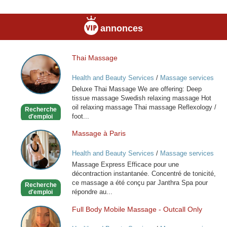
annonces
Thai Massage
Thai
Massage
Health and Beauty Services
/
Massage services
at home
Deluxe Thai Massage We are offering: Deep
tissue massage Swedish relaxing massage Hot
oil relaxing massage Thai massage Reflexology /
Recherche
foot...
d'emploi
Massage à Paris
Massage
à
Health and Beauty Services
/
Massage services
Paris
at home
Massage Express Efficace pour une
décontraction instantanée. Concentré de tonicité,
ce massage a été conçu par Janthra Spa pour
Recherche
répondre au...
d'emploi
Full Body Mobile Massage - Outcall Only
Full
Body