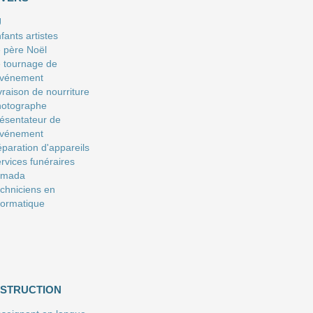
J
fants artistes
 père Noël
 tournage de
événement
vraison de nourriture
hotographe
ésentateur de
événement
paration d'appareils
rvices funéraires
amada
chniciens en
formatique
NSTRUCTION