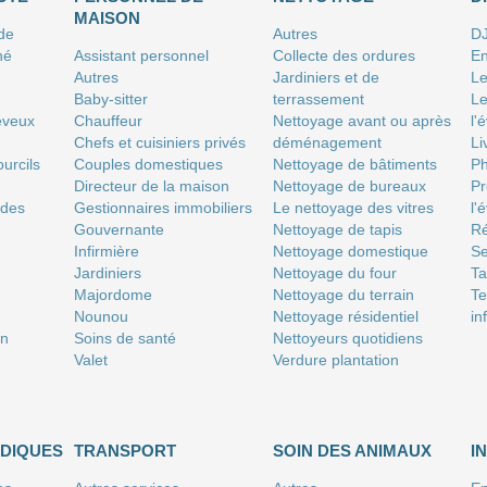
MAISON
 de
Autres
D
né
Assistant personnel
Collecte des ordures
En
Autres
Jardiniers et de
Le
Baby-sitter
terrassement
Le
eveux
Chauffeur
Nettoyage avant ou après
l'
Chefs et cuisiniers privés
déménagement
Li
urcils
Couples domestiques
Nettoyage de bâtiments
P
Directeur de la maison
Nettoyage de bureaux
Pr
 des
Gestionnaires immobiliers
Le nettoyage des vitres
l'
Gouvernante
Nettoyage de tapis
Ré
Infirmière
Nettoyage domestique
Se
Jardiniers
Nettoyage du four
T
Majordome
Nettoyage du terrain
Te
Nounou
Nettoyage résidentiel
in
on
Soins de santé
Nettoyeurs quotidiens
Valet
Verdure plantation
IDIQUES
TRANSPORT
SOIN DES ANIMAUX
I