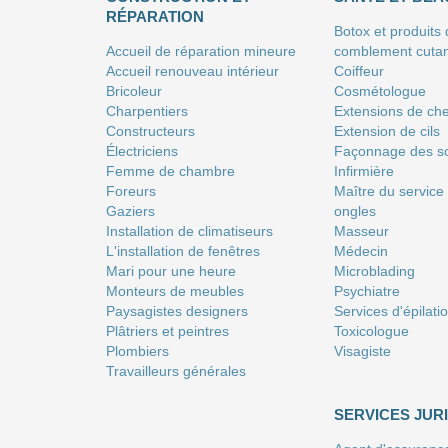
RÉPARATION
Botox et produits
Accueil de réparation mineure
comblement cuta
Accueil renouveau intérieur
Coiffeur
Bricoleur
Сosmétologue
Charpentiers
Extensions de ch
Constructeurs
Extension de cils
Électriciens
Façonnage des so
Femme de chambre
Infirmière
Foreurs
Maître du service
Gaziers
ongles
Installation de climatiseurs
Masseur
L'installation de fenêtres
Médecin
Mari pour une heure
Microblading
Monteurs de meubles
Psychiatre
Paysagistes designers
Services d'épilati
Plâtriers et peintres
Toxicologue
Plombiers
Visagiste
Travailleurs générales
SERVICES JUR