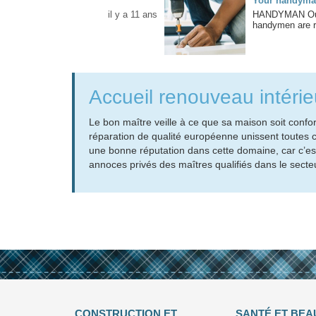
Your handyma
il y a 11 ans
HANDYMAN Our p
handymen are re
Accueil renouveau intérie
Le bon maître veille à ce que sa maison soit conf
réparation de qualité européenne unissent toutes ce
une bonne réputation dans cette domaine, car c’est 
annoces privés des maîtres qualifiés dans le secte
CONSTRUCTION ET
SANTÉ ET BEA