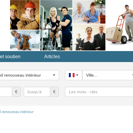
et soutien
Articles
ssez
il renouveau intérieur
France
Ville...
ie...
Les
€
€
mots
-
clés
l renouveau intérieur