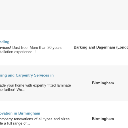
nding
Barking and Dagenham (Lond
rvices! Dust free! More than 20 years
allation experience !!...
ring and Carpentry Services in
Birmingham
ade your home with expertly fitted laminate
o further! We...
ovation in Birmingham
Birmingham
 property renovations of all types and sizes.
e a full range of...