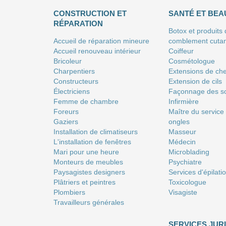
CONSTRUCTION ET
SANTÉ ET BEA
RÉPARATION
Botox et produits
Accueil de réparation mineure
comblement cuta
Accueil renouveau intérieur
Coiffeur
Bricoleur
Сosmétologue
Charpentiers
Extensions de ch
Constructeurs
Extension de cils
Électriciens
Façonnage des so
Femme de chambre
Infirmière
Foreurs
Maître du service
Gaziers
ongles
Installation de climatiseurs
Masseur
L'installation de fenêtres
Médecin
Mari pour une heure
Microblading
Monteurs de meubles
Psychiatre
Paysagistes designers
Services d'épilati
Plâtriers et peintres
Toxicologue
Plombiers
Visagiste
Travailleurs générales
SERVICES JUR