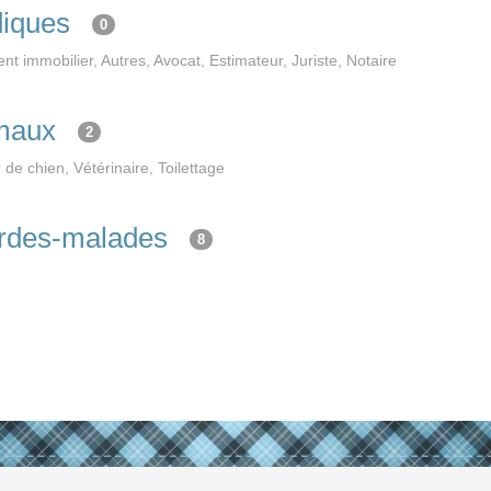
diques
0
t immobilier, Autres, Avocat, Estimateur, Juriste, Notaire
imaux
2
de chien, Vétérinaire, Toilettage
ardes-malades
8