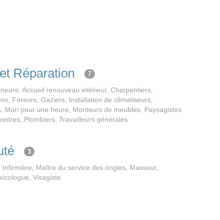
 et Réparation
7
ineure, Accueil renouveau intérieur, Charpentiers,
ens, Foreurs, Gaziers, Installation de climatiseurs,
res, Mari pour une heure, Monteurs de meubles, Paysagistes
peintres, Plombiers, Travailleurs générales
uté
3
 Infirmière, Maître du service des ongles, Masseur,
xicologue, Visagiste