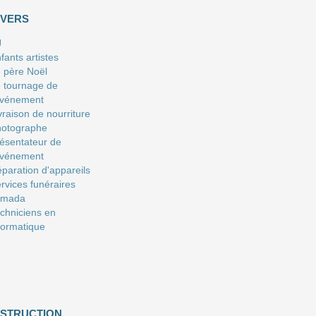
IVERS
J
fants artistes
 père Noël
 tournage de
événement
vraison de nourriture
hotographe
ésentateur de
événement
paration d'appareils
rvices funéraires
amada
chniciens en
formatique
NSTRUCTION