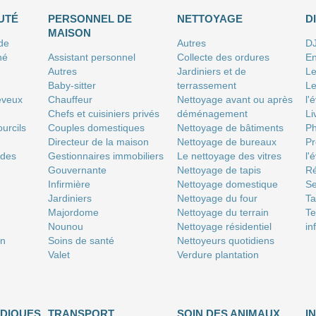
UTÉ
PERSONNEL DE
NETTOYAGE
D
MAISON
 de
Autres
D
né
Assistant personnel
Collecte des ordures
En
Autres
Jardiniers et de
Le
Baby-sitter
terrassement
Le
eveux
Chauffeur
Nettoyage avant ou après
l'
Chefs et cuisiniers privés
déménagement
Li
urcils
Couples domestiques
Nettoyage de bâtiments
P
Directeur de la maison
Nettoyage de bureaux
Pr
 des
Gestionnaires immobiliers
Le nettoyage des vitres
l'
Gouvernante
Nettoyage de tapis
Ré
Infirmière
Nettoyage domestique
Se
Jardiniers
Nettoyage du four
T
Majordome
Nettoyage du terrain
Te
Nounou
Nettoyage résidentiel
in
on
Soins de santé
Nettoyeurs quotidiens
Valet
Verdure plantation
IDIQUES
TRANSPORT
SOIN DES ANIMAUX
I