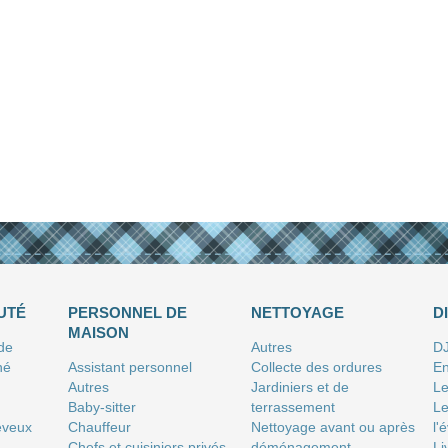
UTÉ
PERSONNEL DE
NETTOYAGE
D
MAISON
 de
Autres
D
né
Assistant personnel
Collecte des ordures
En
Autres
Jardiniers et de
Le
Baby-sitter
terrassement
Le
eveux
Chauffeur
Nettoyage avant ou après
l'
Chefs et cuisiniers privés
déménagement
Li