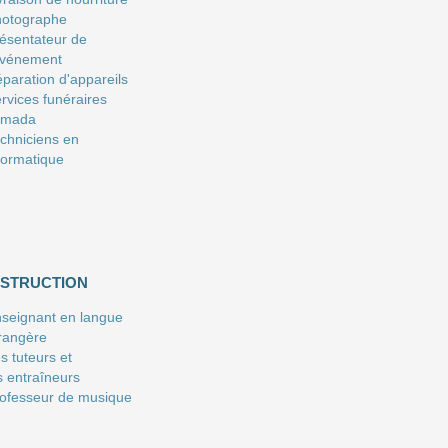
hotographe
ésentateur de
événement
paration d'appareils
rvices funéraires
amada
chniciens en
formatique
NSTRUCTION
seignant en langue
rangère
s tuteurs et
s entraîneurs
ofesseur de musique