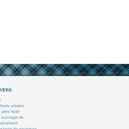
IVERS
J
fants artistes
 père Noël
 tournage de
événement
vraison de nourriture