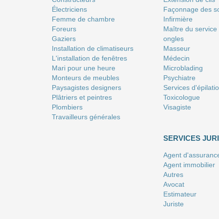
Électriciens
Façonnage des so
Femme de chambre
Infirmière
Foreurs
Maître du service
Gaziers
ongles
Installation de climatiseurs
Masseur
L'installation de fenêtres
Médecin
Mari pour une heure
Microblading
Monteurs de meubles
Psychiatre
Paysagistes designers
Services d'épilati
Plâtriers et peintres
Toxicologue
Plombiers
Visagiste
Travailleurs générales
SERVICES JUR
Agent d'assuranc
Agent immobilier
Autres
Avocat
Estimateur
Juriste
Notaire