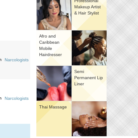
Professional
Makeup Artist
& Hair Stylist
Afro and
Caribbean
Mobile
Hairdresser
n
Narcologists
Semi
Permanent Lip
Liner
n
Narcologists
Thai Massage