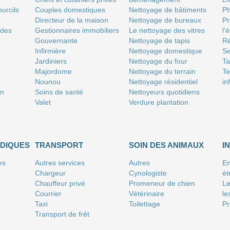
urcils
Couples domestiques
Nettoyage de bâtiments
P
Directeur de la maison
Nettoyage de bureaux
Pr
 des
Gestionnaires immobiliers
Le nettoyage des vitres
l'
Gouvernante
Nettoyage de tapis
Ré
Infirmière
Nettoyage domestique
Se
Jardiniers
Nettoyage du four
T
Majordome
Nettoyage du terrain
Te
Nounou
Nettoyage résidentiel
in
on
Soins de santé
Nettoyeurs quotidiens
Valet
Verdure plantation
IDIQUES
TRANSPORT
SOIN DES ANIMAUX
I
es
Autres services
Autres
En
Chargeur
Cynologiste
ét
Chauffeur privé
Promeneur de chien
Le
Courrier
Vétérinaire
le
Taxi
Toilettage
Pr
Transport de frêt