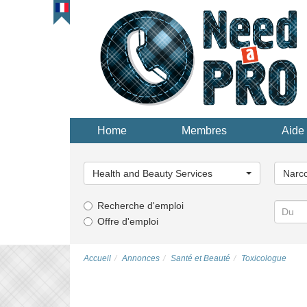
Home
Membres
Aide 
Choisissez
Choisi
une
une
Health and Beauty Services
Narco
catégorie...
catégor
Recherche d'emploi
Offre d'emploi
Accueil
Annonces
Santé et Beauté
Toxicologue