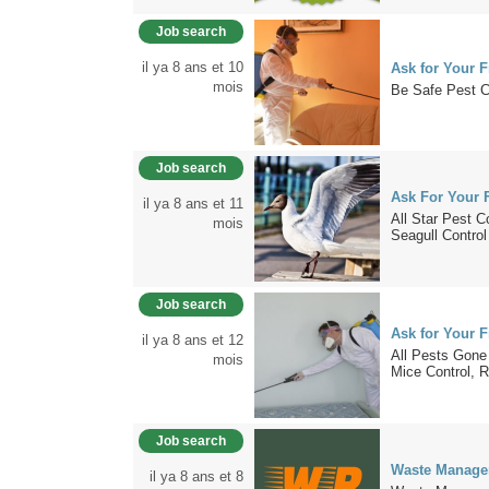
Job search
il ya 8 ans et 10
Ask for Your F
mois
Be Safe Pest C
Job search
Ask For Your F
il ya 8 ans et 11
All Star Pest C
mois
Seagull Control
Job search
Ask for Your F
il ya 8 ans et 12
All Pests Gone
mois
Mice Control, R
Job search
Waste Manage
il ya 8 ans et 8