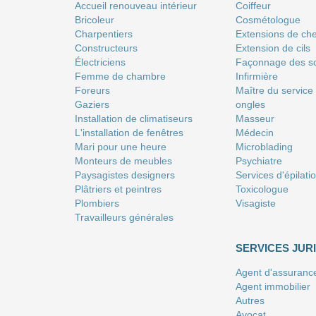
Accueil renouveau intérieur
Coiffeur
Bricoleur
Сosmétologue
Charpentiers
Extensions de ch
Constructeurs
Extension de cils
Électriciens
Façonnage des so
Femme de chambre
Infirmière
Foreurs
Maître du service
Gaziers
ongles
Installation de climatiseurs
Masseur
L'installation de fenêtres
Médecin
Mari pour une heure
Microblading
Monteurs de meubles
Psychiatre
Paysagistes designers
Services d'épilati
Plâtriers et peintres
Toxicologue
Plombiers
Visagiste
Travailleurs générales
SERVICES JUR
Agent d'assuranc
Agent immobilier
Autres
Avocat