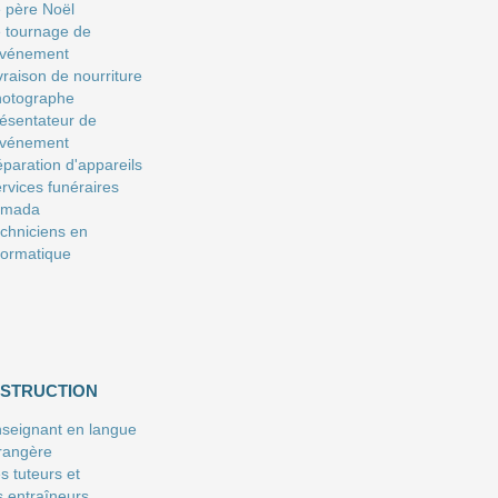
 père Noël
 tournage de
événement
vraison de nourriture
hotographe
ésentateur de
événement
paration d'appareils
rvices funéraires
amada
chniciens en
formatique
NSTRUCTION
seignant en langue
rangère
s tuteurs et
s entraîneurs