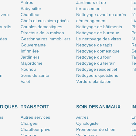
Autres
Jardiniers et de
Le
Baby-sitter
terrassement
Le
eveux
Chauffeur
Nettoyage avant ou après
l'
Chefs et cuisiniers privés
déménagement
Li
urcils
Couples domestiques
Nettoyage de bâtiments
P
Directeur de la maison
Nettoyage de bureaux
Pr
 des
Gestionnaires immobiliers
Le nettoyage des vitres
l'
Gouvernante
Nettoyage de tapis
Ré
Infirmière
Nettoyage domestique
Se
Jardiniers
Nettoyage du four
T
Majordome
Nettoyage du terrain
Te
Nounou
Nettoyage résidentiel
in
on
Soins de santé
Nettoyeurs quotidiens
Valet
Verdure plantation
IDIQUES
TRANSPORT
SOIN DES ANIMAUX
I
es
Autres services
Autres
En
Chargeur
Cynologiste
ét
Chauffeur privé
Promeneur de chien
Le
Courrier
Vétérinaire
le