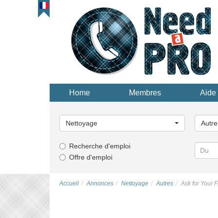
Home
Membres
Aide 
Choisissez
Choisi
une
une
Nettoyage
Autre
catégorie...
catégor
Recherche d'emploi
Offre d'emploi
Accueil
Annonces
Nettoyage
Autres
Ask for Your 