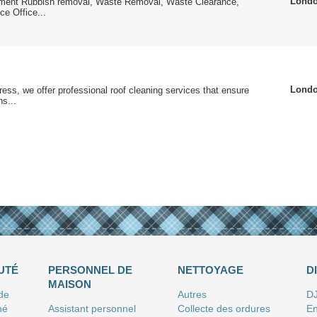
Lond
ent Rubbish removal, Waste Removal, Waste Clearance,
e Office...
Lond
ress, we offer professional roof cleaning services that ensure
ns...
UTÉ
PERSONNEL DE
NETTOYAGE
D
MAISON
 de
Autres
D
né
Assistant personnel
Collecte des ordures
En