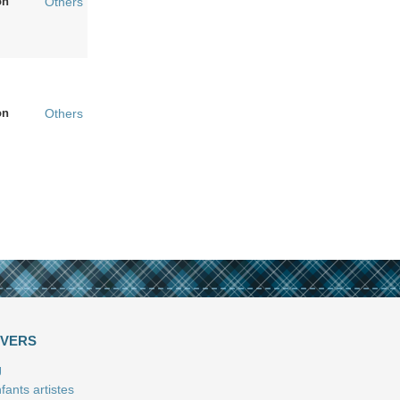
on
Others
on
Others
IVERS
J
fants artistes