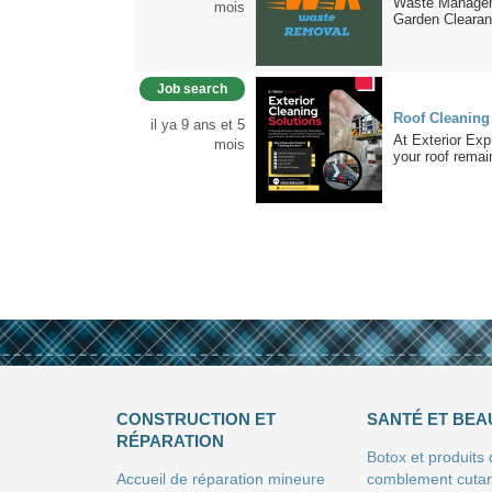
Waste Managem
mois
Garden Clearanc
Job search
Roof Cleaning
il ya 9 ans et 5
At Exterior Exp
mois
your roof remai
CONSTRUCTION ET
SANTÉ ET BEA
RÉPARATION
Botox et produits
Accueil de réparation mineure
comblement cuta