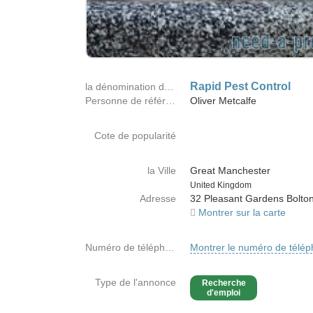
Rapid Pest Control
la dénomination de la société
Personne de référence
Oliver Metcalfe
Cote de popularité
la Ville
Great Manchester
Country
United Kingdom
Adresse
32 Pleasant Gardens Bolto
Montrer sur la carte
Numéro de téléphone
Montrer le numéro de télé
Type de l'annonce
Recherche
d'emploi