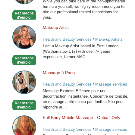
While you can take care of the non-upholstered
furniture yourself, we highly recommend you to
hire our professional trained technicians for
Recherche
your...
d'emploi
Makeup Artist
Makeup
Artist
Health and Beauty Services
/
Make-up Artists
I am a Makeup Artist based in East London
(Walthamstow E17) with over 7+ years
experience, former MAC...
Recherche
d'emploi
Massage à Paris
Massage
à
Health and Beauty Services
/
Massage services
Paris
at home
Massage Express Efficace pour une
décontraction instantanée. Concentré de tonicité,
ce massage a été conçu par Janthra Spa pour
Recherche
répondre au...
d'emploi
Full Body Mobile Massage - Outcall Only
Full
Body
Health and Beauty Services
/
Massage services
Mobile
at home