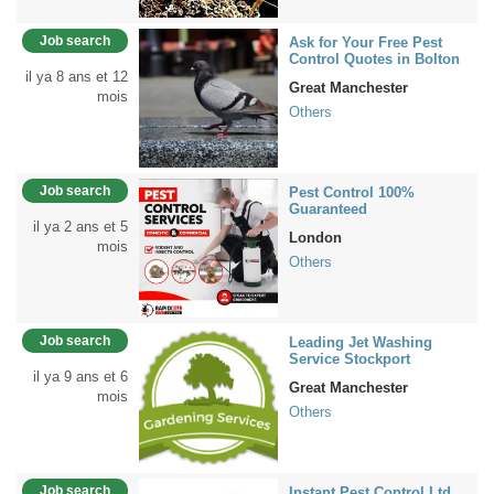
Job search
Ask for Your Free Pest
Control Quotes in Bolton
il ya 8 ans et 12
Great Manchester
mois
Others
Job search
Pest Control 100%
Guaranteed
il ya 2 ans et 5
London
mois
Others
Job search
Leading Jet Washing
Service Stockport
il ya 9 ans et 6
Great Manchester
mois
Others
Job search
Instant Pest Control Ltd