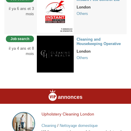
London
il ya 6 ans et 3
Others
mois
Job search
Cleaning and
Housekeeping Operative
il ya 4 ans et 8
London
mois
Others
annonces
Upholstery Cleaning London
Upholstery
Cleaning
Cleaning
/
Nettoyage domestique
London