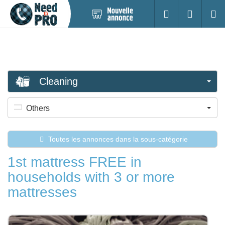
Nouvelle
S'identifier
Cherc
annonce
Cleaning
Others
Toutes les annonces dans la sous-catégorie
1st mattress FREE in
households with 3 or more
mattresses