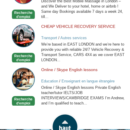
Discover the Best Mobile Massage in London –
Massage
and We Deliver to your hotel, home or airbnb !
-
Same day Bookings available 7 days a week 24,
Recherche
Outcall
till...
d'emploi
Only
CHEAP VEHICLE RECOVERY SERVICE
CHEAP
VEHICLE
Transport
/
Autres services
RECOVERY
We’re based in EAST LONDON and we’re here to
SERVICE
provide you with reliable 24/7 Vehicle Recovery &
Transport Service, CARS 4X4 as we cover EAST
Recherche
LONDON...
d'emploi
Online / Skype English lessons
Online
/
Education
/
Enseignant en langue étrangère
Skype
Online / Skype English lessons Private English
English
teacher/tutor IELTS/JOB
lessons
INTERVIEWS/CAMBRIDGE EXAMS I’m Andrew,
Recherche
and I’m qualified to teach...
d'emploi