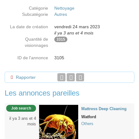
Catégorie
Nettoyage
Subcatégorie
Autres
La date de création
vendredi 24 mars 2023
il ya 3 ans et 4 mois
Quantité de
3315
visionnages
ID de l'annonce
3105
Rapporter
Les annonces pareilles
Job search
Mattress Deep Cleaning
Watford
il ya 3 ans et 4
Others
mois