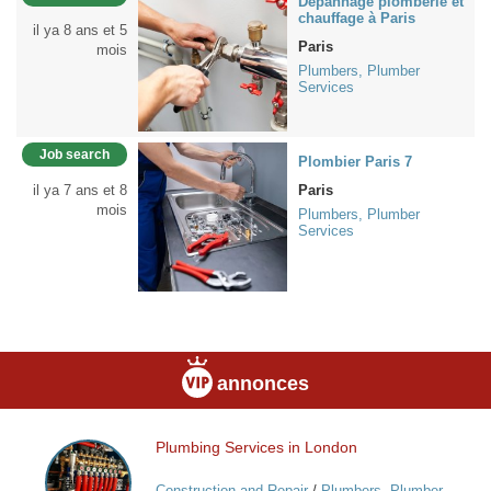
Dépannage plomberie et
chauffage à Paris
il ya 8 ans et 5
Paris
mois
Plumbers, Plumber
Services
Job search
Plombier Paris 7
il ya 7 ans et 8
Paris
mois
Plumbers, Plumber
Services
annonces
Plumbing Services in London
Plumbing
Services
Construction and Repair
/
Plumbers, Plumber