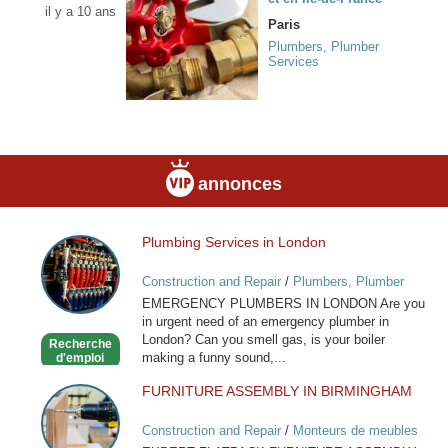
il y a 10 ans
Paris
Plumbers, Plumber
Services
annonces
Plumbing Services in London
Plumbing
Services
Construction and Repair
/
Plumbers, Plumber
in
Services
EMERGENCY PLUMBERS IN LONDON Are you
London
in urgent need of an emergency plumber in
London? Can you smell gas, is your boiler
Recherche
making a funny sound,...
d'emploi
FURNITURE ASSEMBLY IN BIRMINGHAM
FURNITURE
ASSEMBLY
Construction and Repair
/
Monteurs de meubles
IN