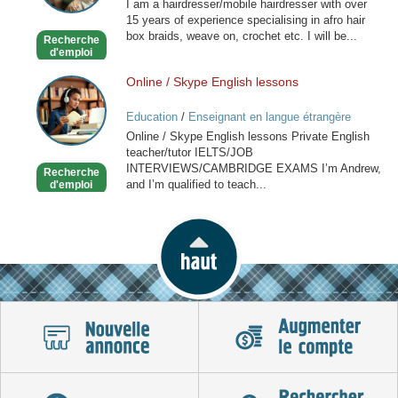
I am a hairdresser/mobile hairdresser with over
Mobile
15 years of experience specialising in afro hair
Hairdresser
box braids, weave on, crochet etc. I will be...
Recherche
d'emploi
Online / Skype English lessons
Online
/
Education
/
Enseignant en langue étrangère
Skype
Online / Skype English lessons Private English
English
teacher/tutor IELTS/JOB
lessons
INTERVIEWS/CAMBRIDGE EXAMS I’m Andrew,
Recherche
and I’m qualified to teach...
d'emploi