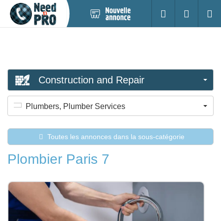
Nouvelle
S'identifier
Cherc
annonce
Construction and Repair
Plumbers, Plumber Services
Toutes les annonces dans la sous-catégorie
Plombier Paris 7