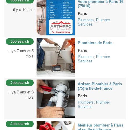
Job search
Votre plombier à Paris 16
(75016)
il y a 10 ans
Paris
Plumbers, Plumber
Services
Job search
Plombiers de Paris
Paris
il ya 7 ans et 8
mois
Plumbers, Plumber
Services
Job search
Artisan Plombier à Paris
(75) & Île-de-France
il ya 7 ans et 8
Paris
mois
Plumbers, Plumber
Services
Job search
Meilleur plombier à Paris
et en Ile-de-France