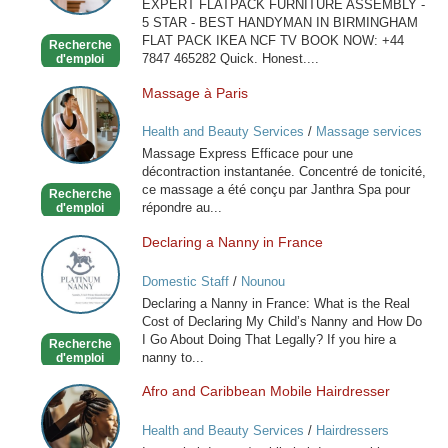
EXPERT FLATPACK FURNITURE ASSEMBLY -
BIRMINGHAM
5 STAR - BEST HANDYMAN IN BIRMINGHAM
FLAT PACK IKEA NCF TV BOOK NOW: +44
Recherche
7847 465282 Quick. Honest....
d'emploi
Massage à Paris
Massage
à
Health and Beauty Services
/
Massage services
Paris
at home
Massage Express Efficace pour une
décontraction instantanée. Concentré de tonicité,
ce massage a été conçu par Janthra Spa pour
Recherche
répondre au...
d'emploi
Declaring a Nanny in France
Declaring
a
Domestic Staff
/
Nounou
Nanny
Declaring a Nanny in France: What is the Real
in
Cost of Declaring My Child’s Nanny and How Do
France
I Go About Doing That Legally? If you hire a
Recherche
nanny to...
d'emploi
Afro and Caribbean Mobile Hairdresser
Afro
and
Health and Beauty Services
/
Hairdressers
Caribbean