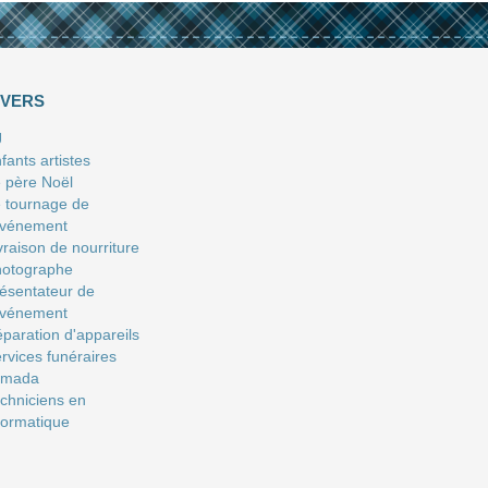
IVERS
J
fants artistes
 père Noël
 tournage de
événement
vraison de nourriture
hotographe
ésentateur de
événement
paration d'appareils
rvices funéraires
amada
chniciens en
formatique