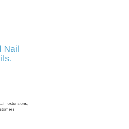
 Nail
ils.
il extensions,
ustomers;