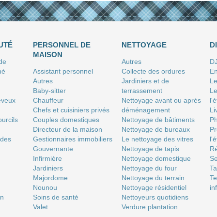
UTÉ
PERSONNEL DE
NETTOYAGE
D
MAISON
 de
Autres
D
né
Assistant personnel
Collecte des ordures
En
Autres
Jardiniers et de
Le
Baby-sitter
terrassement
Le
eveux
Chauffeur
Nettoyage avant ou après
l'
Chefs et cuisiniers privés
déménagement
Li
urcils
Couples domestiques
Nettoyage de bâtiments
P
Directeur de la maison
Nettoyage de bureaux
Pr
 des
Gestionnaires immobiliers
Le nettoyage des vitres
l'
Gouvernante
Nettoyage de tapis
Ré
Infirmière
Nettoyage domestique
Se
Jardiniers
Nettoyage du four
T
Majordome
Nettoyage du terrain
Te
Nounou
Nettoyage résidentiel
in
on
Soins de santé
Nettoyeurs quotidiens
Valet
Verdure plantation