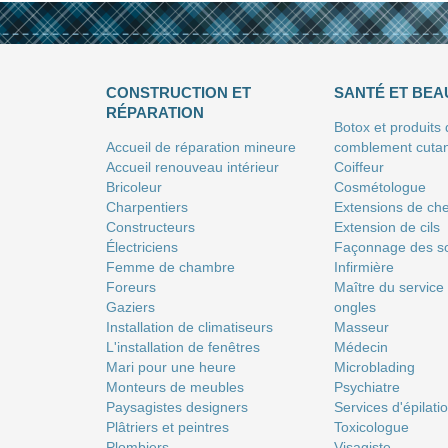
CONSTRUCTION ET
SANTÉ ET BEA
RÉPARATION
Botox et produits
Accueil de réparation mineure
comblement cuta
Accueil renouveau intérieur
Coiffeur
Bricoleur
Сosmétologue
Charpentiers
Extensions de ch
Constructeurs
Extension de cils
Électriciens
Façonnage des so
Femme de chambre
Infirmière
Foreurs
Maître du service
Gaziers
ongles
Installation de climatiseurs
Masseur
L'installation de fenêtres
Médecin
Mari pour une heure
Microblading
Monteurs de meubles
Psychiatre
Paysagistes designers
Services d'épilati
Plâtriers et peintres
Toxicologue
Plombiers
Visagiste