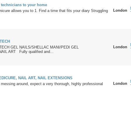
l technicians to your home
London
cure allows you to 1. Find a time that fits your diary Struggling
 TECH
London
TECH GEL NAILS/SHELLAC MANI/PEDI GEL
IL ART Fully qualified and...
EDICURE, NAIL ART, NAIL EXTENSIONS
London
ssing around, expect a very thorough, highly professional