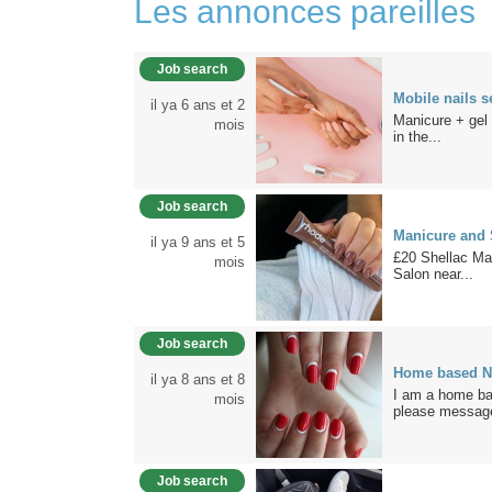
Les annonces pareilles
Job search
Mobile nails s
il ya 6 ans et 2
Manicure + gel 
mois
in the...
Job search
Manicure and 
il ya 9 ans et 5
£20 Shellac Man
mois
Salon near...
Job search
Home based Na
il ya 8 ans et 8
I am a home bas
mois
please message
Job search