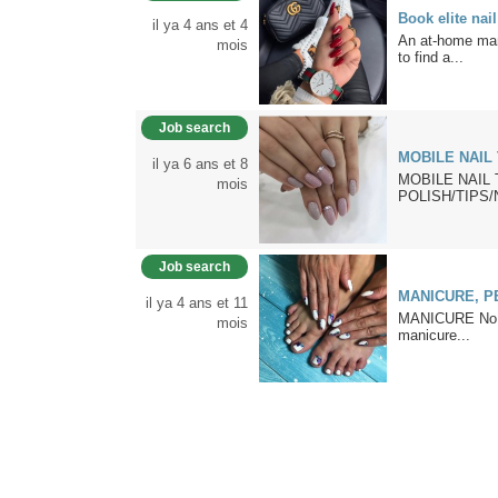
Book elite nai
il ya 4 ans et 4
An at-home mani
mois
to find a...
Job search
MOBILE NAIL
il ya 6 ans et 8
MOBILE NAIL 
mois
POLISH/TIPS/NA
Job search
MANICURE, P
il ya 4 ans et 11
MANICURE No me
mois
manicure...