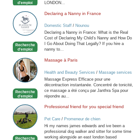
LONDON...
d'emploi
Declaring a Nanny in France
Declaring
a
Domestic Staff
/
Nounou
Nanny
Declaring a Nanny in France: What is the Real
in
Cost of Declaring My Child’s Nanny and How Do
France
I Go About Doing That Legally? If you hire a
Recherche
nanny to...
d'emploi
Massage à Paris
Massage
à
Health and Beauty Services
/
Massage services
Paris
at home
Massage Express Efficace pour une
décontraction instantanée. Concentré de tonicité,
ce massage a été conçu par Janthra Spa pour
Recherche
répondre au...
d'emploi
Professional friend for you special friend
Professional
friend
Pet Care
/
Promeneur de chien
for
Hi my names james edwards and ive been a
you
professional dog walker and sitter for some time
special
working alongside an east london based
Recherche
friend