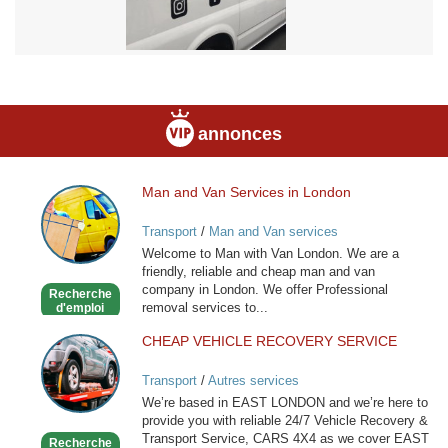
annonces
Man and Van Services in London
Man
and
Transport
/
Man and Van services
Van
Welcome to Man with Van London. We are a
Services
friendly, reliable and cheap man and van
in
company in London. We offer Professional
Recherche
London
removal services to...
d'emploi
CHEAP VEHICLE RECOVERY SERVICE
CHEAP
VEHICLE
Transport
/
Autres services
RECOVERY
We’re based in EAST LONDON and we’re here to
SERVICE
provide you with reliable 24/7 Vehicle Recovery &
Transport Service, CARS 4X4 as we cover EAST
Recherche