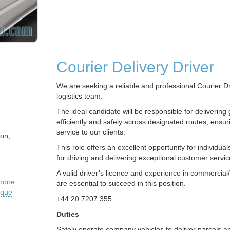
Courier Delivery Driver
We are seeking a reliable and professional Courier Dri
logistics team.
The ideal candidate will be responsible for delivering
efficiently and safely across designated routes, ensur
service to our clients.
on,
This role offers an excellent opportunity for individua
for driving and delivering exceptional customer servic
A valid driver’s licence and experience in commercial/
phone
are essential to succeed in this position.
ique
+44 20 7207 355
Duties
Safely operate company vehicles to deliver parcels a