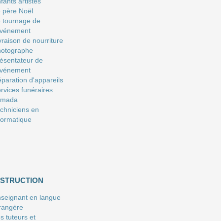
fants artistes
 père Noël
 tournage de
événement
vraison de nourriture
hotographe
ésentateur de
événement
paration d'appareils
rvices funéraires
amada
chniciens en
formatique
NSTRUCTION
seignant en langue
rangère
s tuteurs et