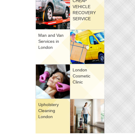
CHEAP
VEHICLE
RECOVERY
SERVICE
Man and Van
Services in
London
London
Cosmetic
Clinic
Upholstery
Cleaning
London