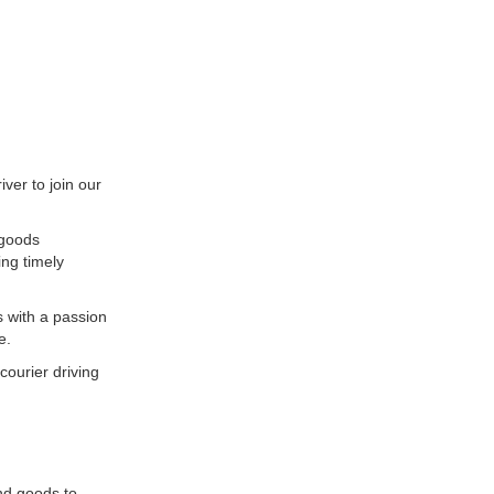
ver to join our
 goods
ing timely
ls with a passion
e.
courier driving
nd goods to