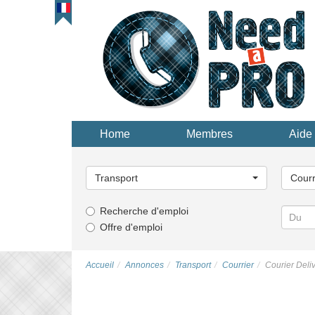
Home
Membres
Aide 
Choisissez
Choisi
une
une
Transport
Courr
catégorie...
catégor
Recherche d'emploi
Offre d'emploi
Accueil
Annonces
Transport
Courrier
Courier Deliv