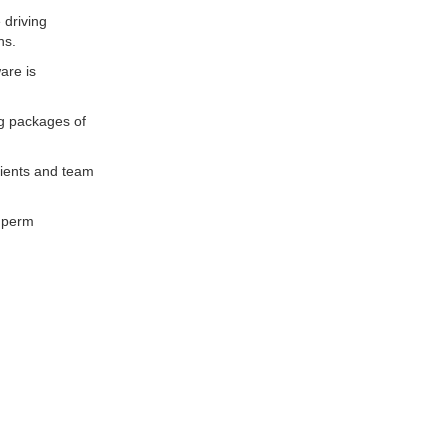
 driving
ns.
are is
ng packages of
clients and team
o perm