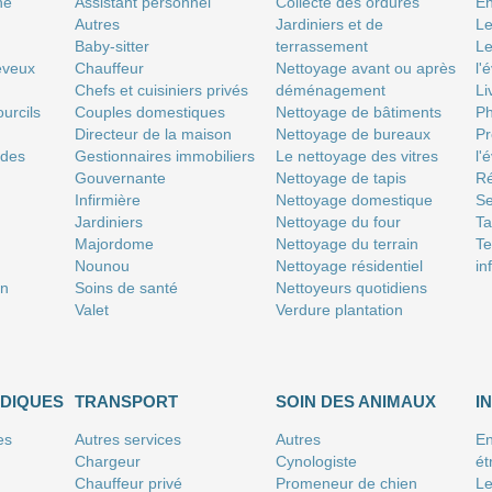
né
Assistant personnel
Collecte des ordures
En
Autres
Jardiniers et de
Le
Baby-sitter
terrassement
Le
eveux
Chauffeur
Nettoyage avant ou après
l'
Chefs et cuisiniers privés
déménagement
Li
urcils
Couples domestiques
Nettoyage de bâtiments
P
Directeur de la maison
Nettoyage de bureaux
Pr
 des
Gestionnaires immobiliers
Le nettoyage des vitres
l'
Gouvernante
Nettoyage de tapis
Ré
Infirmière
Nettoyage domestique
Se
Jardiniers
Nettoyage du four
T
Majordome
Nettoyage du terrain
Te
Nounou
Nettoyage résidentiel
in
on
Soins de santé
Nettoyeurs quotidiens
Valet
Verdure plantation
IDIQUES
TRANSPORT
SOIN DES ANIMAUX
I
es
Autres services
Autres
En
Chargeur
Cynologiste
ét
Chauffeur privé
Promeneur de chien
Le