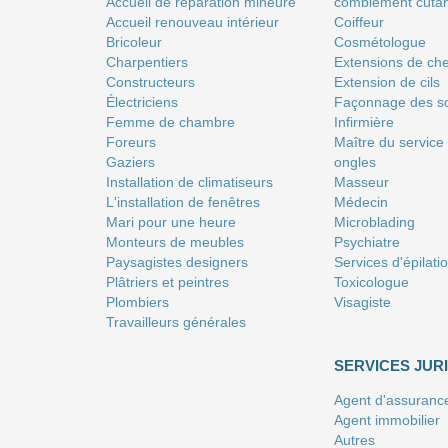
Accueil de réparation mineure
comblement cuta
Accueil renouveau intérieur
Coiffeur
Bricoleur
Сosmétologue
Charpentiers
Extensions de ch
Constructeurs
Extension de cils
Électriciens
Façonnage des so
Femme de chambre
Infirmière
Foreurs
Maître du service
Gaziers
ongles
Installation de climatiseurs
Masseur
L'installation de fenêtres
Médecin
Mari pour une heure
Microblading
Monteurs de meubles
Psychiatre
Paysagistes designers
Services d'épilati
Plâtriers et peintres
Toxicologue
Plombiers
Visagiste
Travailleurs générales
SERVICES JUR
Agent d'assuranc
Agent immobilier
Autres