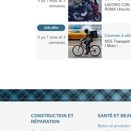
il ya 7 mois et 3
LAVORO CON 
semaines
ROMA Unisciti 
Job offer
Coursier à vél
il ya 7 mois et 3
NSS Transport +
semaines
/ Moto /...
CONSTRUCTION ET
SANTÉ ET BEA
RÉPARATION
Botox et produits