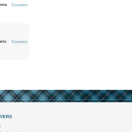
oma
Couriers
aris
Couriers
IVERS
J