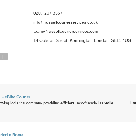
0207 207 3557
info@russellcourierservices.co.uk
team@russellcourierservices.com
14 Oakden Street, Kennington, London, SE11 4UG
r – eBike Courier
Lo
owing logistics company providing efficient, eco-friendly last-mile
rieri a Roma