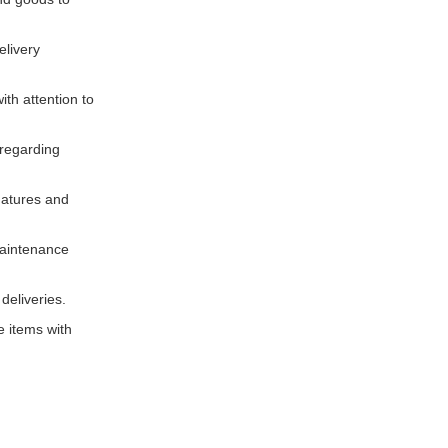
elivery
ith attention to
 regarding
gnatures and
maintenance
deliveries.
e items with