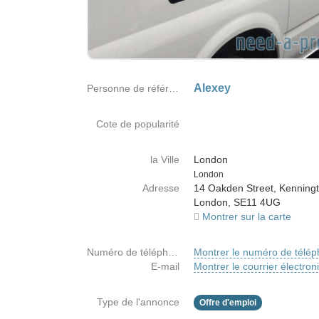
Alexey
Personne de référence
Cote de popularité
la Ville
London
Country
London
Adresse
14 Oakden Street, Kenningt
London, SE11 4UG
Montrer sur la carte
Numéro de téléphone
Montrer le numéro de télé
E-mail
Montrer le courrier électron
Type de l'annonce
Offre d'emploi