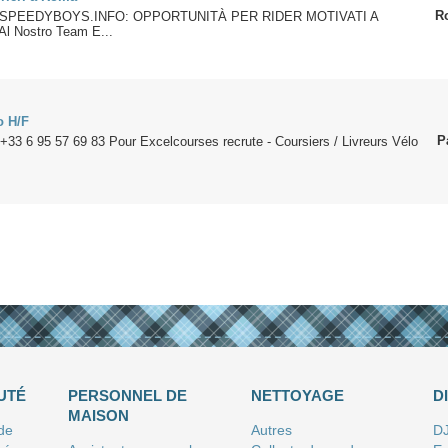
R
SPEEDYBOYS.INFO: OPPORTUNITÀ PER RIDER MOTIVATI A
Al Nostro Team E...
o H/F
P
33 6 95 57 69 83 Pour Excelcourses recrute - Coursiers / Livreurs Vélo
UTÉ
PERSONNEL DE
NETTOYAGE
D
MAISON
 de
Autres
D