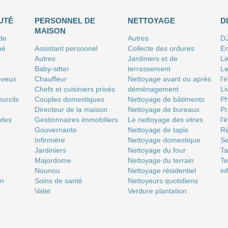
UTÉ
PERSONNEL DE
NETTOYAGE
D
MAISON
 de
Autres
D
né
Assistant personnel
Collecte des ordures
En
Autres
Jardiniers et de
Le
Baby-sitter
terrassement
Le
eveux
Chauffeur
Nettoyage avant ou après
l'
Chefs et cuisiniers privés
déménagement
Li
urcils
Couples domestiques
Nettoyage de bâtiments
P
Directeur de la maison
Nettoyage de bureaux
Pr
 des
Gestionnaires immobiliers
Le nettoyage des vitres
l'
Gouvernante
Nettoyage de tapis
Ré
Infirmière
Nettoyage domestique
Se
Jardiniers
Nettoyage du four
T
Majordome
Nettoyage du terrain
Te
Nounou
Nettoyage résidentiel
in
on
Soins de santé
Nettoyeurs quotidiens
Valet
Verdure plantation