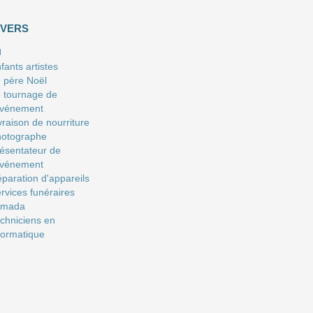
IVERS
J
fants artistes
 père Noël
 tournage de
événement
vraison de nourriture
hotographe
ésentateur de
événement
paration d'appareils
rvices funéraires
amada
chniciens en
formatique