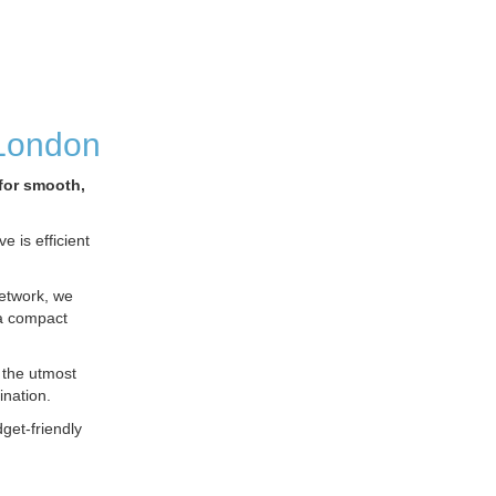
 London
for smooth,
 is efficient
network, we
 a compact
 the utmost
ination.
get-friendly