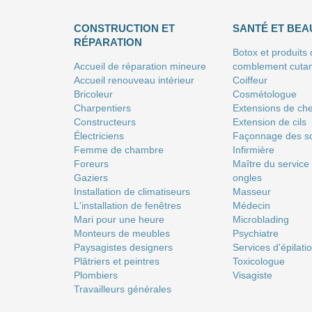
CONSTRUCTION ET
SANTÉ ET BEA
RÉPARATION
Botox et produits
Accueil de réparation mineure
comblement cuta
Accueil renouveau intérieur
Coiffeur
Bricoleur
Сosmétologue
Charpentiers
Extensions de ch
Constructeurs
Extension de cils
Électriciens
Façonnage des so
Femme de chambre
Infirmière
Foreurs
Maître du service
Gaziers
ongles
Installation de climatiseurs
Masseur
L'installation de fenêtres
Médecin
Mari pour une heure
Microblading
Monteurs de meubles
Psychiatre
Paysagistes designers
Services d'épilati
Plâtriers et peintres
Toxicologue
Plombiers
Visagiste
Travailleurs générales