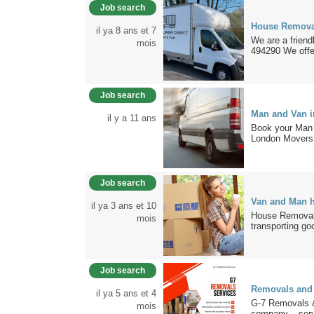
Job search
House Remova
il ya 8 ans et 7
We are a frie
mois
494290 We offer
Job search
Man and Van 
il y a 11 ans
Book your Man w
London Movers.
Job search
Van and Man h
il ya 3 ans et 10
House Removal 
mois
transporting go
Job search
Removals and 
il ya 5 ans et 4
G-7 Removals & 
mois
company – serv