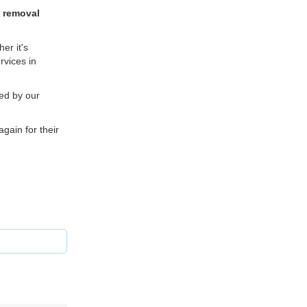
f removal
er it's
rvices in
ed by our
gain for their