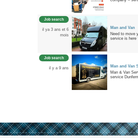
Job search
Man and Van
il ya 3 ans et 6
Need to move y
mois
service is here 
Job search
Man and Van S
il y a 9 ans
Man & Van Serv
service Dunferm