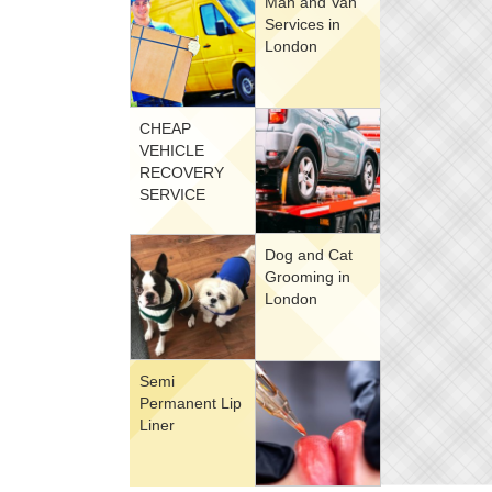
Man and Van
Services in
London
CHEAP
VEHICLE
RECOVERY
SERVICE
Dog and Cat
Grooming in
London
Semi
Permanent Lip
Liner