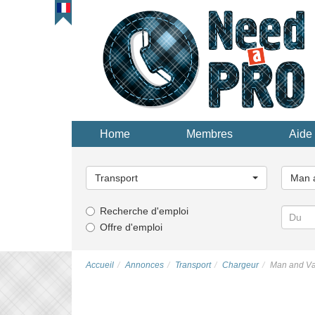
Home
Membres
Aide 
Choisissez
Choisi
une
une
Transport
Man a
catégorie...
catégor
Recherche d'emploi
Offre d'emploi
Accueil
Annonces
Transport
Chargeur
Man and Va