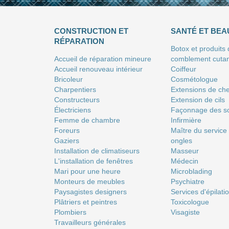
CONSTRUCTION ET
SANTÉ ET BEA
RÉPARATION
Botox et produits
Accueil de réparation mineure
comblement cuta
Accueil renouveau intérieur
Coiffeur
Bricoleur
Сosmétologue
Charpentiers
Extensions de ch
Constructeurs
Extension de cils
Électriciens
Façonnage des so
Femme de chambre
Infirmière
Foreurs
Maître du service
Gaziers
ongles
Installation de climatiseurs
Masseur
L'installation de fenêtres
Médecin
Mari pour une heure
Microblading
Monteurs de meubles
Psychiatre
Paysagistes designers
Services d'épilati
Plâtriers et peintres
Toxicologue
Plombiers
Visagiste
Travailleurs générales