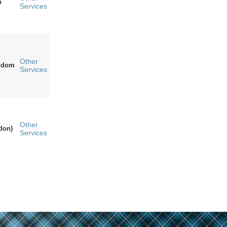
n
Services
Other
ngdom
Services
Other
don)
Services