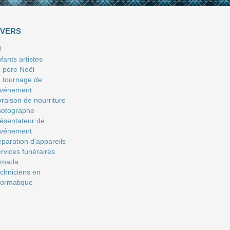
IVERS
J
fants artistes
 père Noël
 tournage de
événement
vraison de nourriture
hotographe
ésentateur de
événement
paration d'appareils
rvices funéraires
amada
chniciens en
formatique