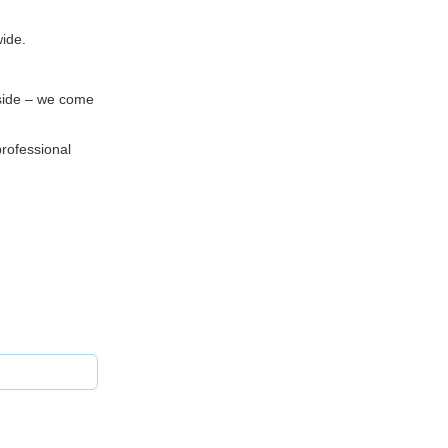
ide.
side – we come
professional