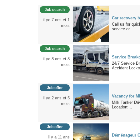
Job search
Car recovery 
il ya 7 ans et 1
Call us for qui
mois
service or...
Job search
Service Break
il ya 8 ans et 8
24/7 Service B
mois
Accident Locko
Job offer
Vacancy for Mi
il ya 2 ans et 5
Milk Tanker Dri
mois
Location:...
Job offer
Déménageur C
il y a 11 ans