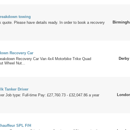
breakdown towing
Birming
ck quote. Please have details ready. In order to book a recovery
down Recovery Car
Derby
reakdown Recovery Car Van 4x4 Motorbike Trike Quad
ut Wheel Nut...
lk Tanker Driver
Londo
ver Job type: Full-time Pay: £27,760.73 - £32,047.86 a year
hauffeur SPL F/H