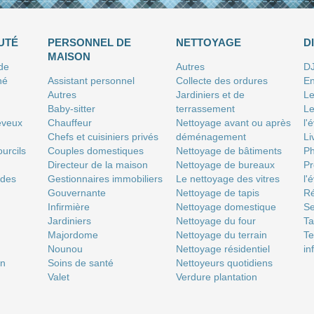
UTÉ
PERSONNEL DE
NETTOYAGE
D
MAISON
 de
Autres
D
né
Assistant personnel
Collecte des ordures
En
Autres
Jardiniers et de
Le
Baby-sitter
terrassement
Le
eveux
Chauffeur
Nettoyage avant ou après
l'
Chefs et cuisiniers privés
déménagement
Li
urcils
Couples domestiques
Nettoyage de bâtiments
P
Directeur de la maison
Nettoyage de bureaux
Pr
 des
Gestionnaires immobiliers
Le nettoyage des vitres
l'
Gouvernante
Nettoyage de tapis
Ré
Infirmière
Nettoyage domestique
Se
Jardiniers
Nettoyage du four
T
Majordome
Nettoyage du terrain
Te
Nounou
Nettoyage résidentiel
in
on
Soins de santé
Nettoyeurs quotidiens
Valet
Verdure plantation