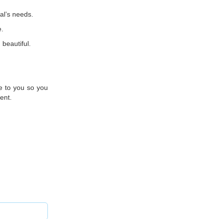
al’s needs.
e.
beautiful.
e to you so you
ent.