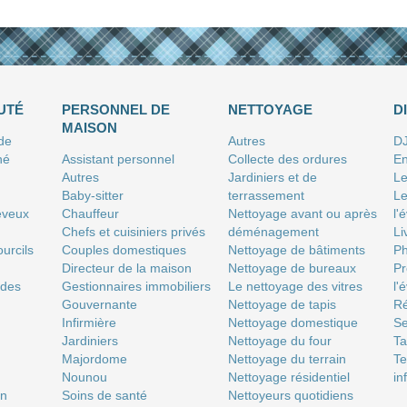
UTÉ
PERSONNEL DE
NETTOYAGE
D
MAISON
 de
Autres
D
né
Assistant personnel
Collecte des ordures
En
Autres
Jardiniers et de
Le
Baby-sitter
terrassement
Le
eveux
Chauffeur
Nettoyage avant ou après
l'
Chefs et cuisiniers privés
déménagement
Li
urcils
Couples domestiques
Nettoyage de bâtiments
P
Directeur de la maison
Nettoyage de bureaux
Pr
 des
Gestionnaires immobiliers
Le nettoyage des vitres
l'
Gouvernante
Nettoyage de tapis
Ré
Infirmière
Nettoyage domestique
Se
Jardiniers
Nettoyage du four
T
Majordome
Nettoyage du terrain
Te
Nounou
Nettoyage résidentiel
in
on
Soins de santé
Nettoyeurs quotidiens