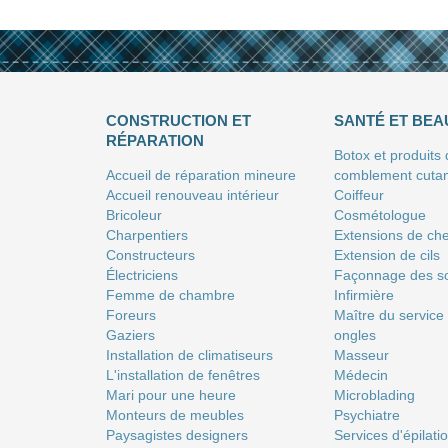
CONSTRUCTION ET
SANTÉ ET BEA
RÉPARATION
Botox et produits
Accueil de réparation mineure
comblement cuta
Accueil renouveau intérieur
Coiffeur
Bricoleur
Сosmétologue
Charpentiers
Extensions de ch
Constructeurs
Extension de cils
Électriciens
Façonnage des so
Femme de chambre
Infirmière
Foreurs
Maître du service
Gaziers
ongles
Installation de climatiseurs
Masseur
L'installation de fenêtres
Médecin
Mari pour une heure
Microblading
Monteurs de meubles
Psychiatre
Paysagistes designers
Services d'épilati