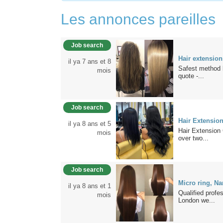
Les annonces pareilles
Job search
Hair extensio
il ya 7 ans et 8
Safest method 
mois
quote -...
Job search
Hair Extensio
il ya 8 ans et 5
Hair Extension 
mois
over two...
Job search
Micro ring, Na
il ya 8 ans et 1
Qualified profe
mois
London we...