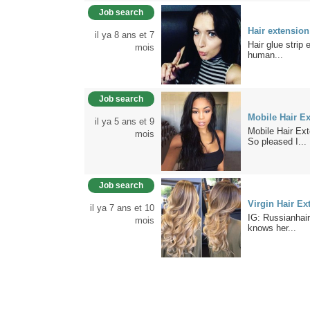
Job search
Hair extension
il ya 8 ans et 7
Hair glue strip
mois
human...
Job search
Mobile Hair Ex
il ya 5 ans et 9
Mobile Hair Ex
mois
So pleased I...
Job search
Virgin Hair Ex
il ya 7 ans et 10
IG: Russianhair
mois
knows her...