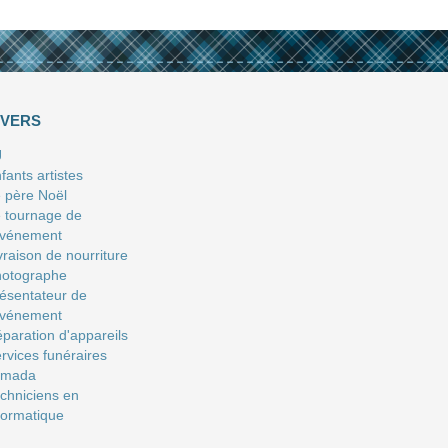
IVERS
J
fants artistes
 père Noël
 tournage de
événement
vraison de nourriture
hotographe
ésentateur de
événement
paration d'appareils
rvices funéraires
amada
chniciens en
formatique