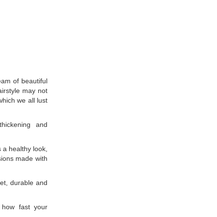
am of beautiful
airstyle may not
hich we all lust
hickening and
s a healthy look,
sions made with
et, durable and
 how fast your