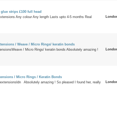
 glue strips £100 full head
Londo
 extensions Any colour Any length Lasts upto 4-5 months Real
tensions / Weave / Micro Rings/ keratin bonds
Londo
tensionsWeave / Micro Rings/ keratin bonds Absolutely amazing !
tensions / Micro Rings / Keratin Bonds
Londo
extensionsldn Absolutely amazing ! So pleased I found her, really