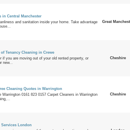
s in Central Manchester
Great Manchest
anliness and sanitation inside your home. Take advantage
ouse...
d of Tenancy Cleaning in Crewe
Cheshire
r іf уоu аrе mоvіng оut оf уоur оld rеntеd рrореrtу, оr
r nеw...
Free Cleaning Quotes in Warrington
Cheshire
e Warrington 0161 823 0157 Carpet Cleaners in Warrington
ng,...
 Services London