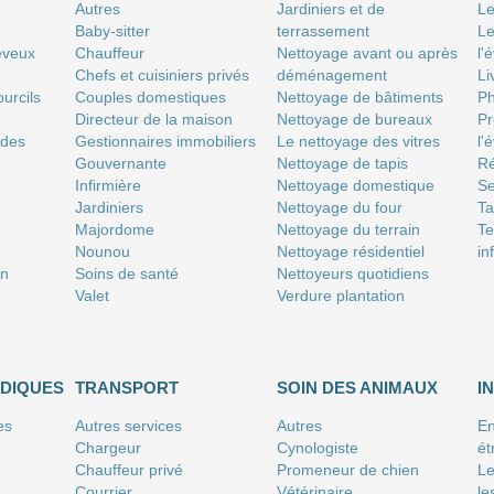
Autres
Jardiniers et de
Le
Baby-sitter
terrassement
Le
eveux
Chauffeur
Nettoyage avant ou après
l'
Chefs et cuisiniers privés
déménagement
Li
urcils
Couples domestiques
Nettoyage de bâtiments
P
Directeur de la maison
Nettoyage de bureaux
Pr
 des
Gestionnaires immobiliers
Le nettoyage des vitres
l'
Gouvernante
Nettoyage de tapis
Ré
Infirmière
Nettoyage domestique
Se
Jardiniers
Nettoyage du four
T
Majordome
Nettoyage du terrain
Te
Nounou
Nettoyage résidentiel
in
on
Soins de santé
Nettoyeurs quotidiens
Valet
Verdure plantation
IDIQUES
TRANSPORT
SOIN DES ANIMAUX
I
es
Autres services
Autres
En
Chargeur
Cynologiste
ét
Chauffeur privé
Promeneur de chien
Le
Courrier
Vétérinaire
le