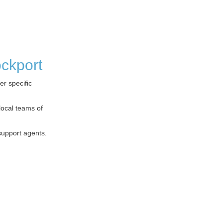
ockport
er specific
local teams of
support agents.