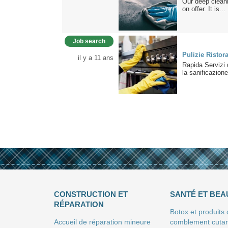
Our deep cleani
on offer. It is...
Job search
Pulizie Ristor
il y a 11 ans
Rapida Servizi d
la sanificazione 
CONSTRUCTION ET
SANTÉ ET BEA
RÉPARATION
Botox et produits
Accueil de réparation mineure
comblement cuta