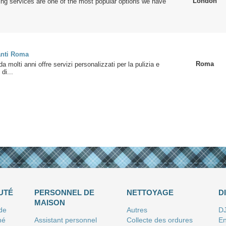
London
ng services are one of the most popular options we have
anti Roma
Roma
a molti anni offre servizi personalizzati per la pulizia e
di...
UTÉ
PERSONNEL DE
NETTOYAGE
D
MAISON
 de
Autres
D
né
Assistant personnel
Collecte des ordures
En