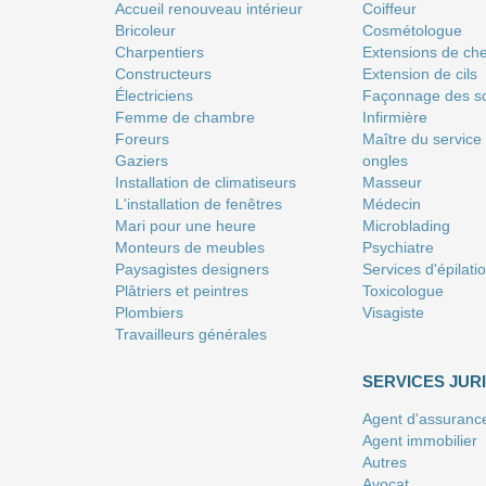
Accueil renouveau intérieur
Coiffeur
Bricoleur
Сosmétologue
Charpentiers
Extensions de ch
Constructeurs
Extension de cils
Électriciens
Façonnage des so
Femme de chambre
Infirmière
Foreurs
Maître du service
Gaziers
ongles
Installation de climatiseurs
Masseur
L'installation de fenêtres
Médecin
Mari pour une heure
Microblading
Monteurs de meubles
Psychiatre
Paysagistes designers
Services d'épilati
Plâtriers et peintres
Toxicologue
Plombiers
Visagiste
Travailleurs générales
SERVICES JUR
Agent d'assuranc
Agent immobilier
Autres
Avocat