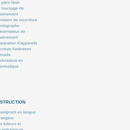
 père Noël
 tournage de
événement
vraison de nourriture
hotographe
ésentateur de
événement
paration d'appareils
rvices funéraires
amada
chniciens en
formatique
NSTRUCTION
seignant en langue
rangère
s tuteurs et
s entraîneurs