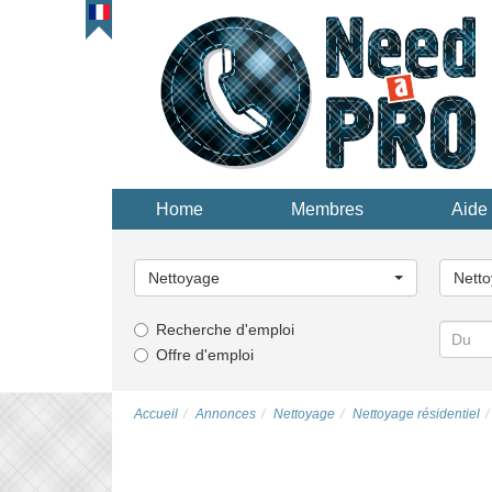
Home
Membres
Aide 
Choisissez
Choisi
une
une
Nettoyage
Netto
catégorie...
catégor
Recherche d'emploi
Offre d'emploi
Accueil
Annonces
Nettoyage
Nettoyage résidentiel