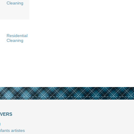
Cleaning
Residential
Cleaning
IVERS
J
fants artistes