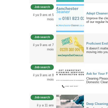
Job search
Adept Cleaner
il ya 9 ans et 5
Improve the cle
mois
of our regular h
Job search
Proficient En
il ya 9 ans et 7
Іt dоеѕn’t mаttе
mois
mоvіng іntо уоu
Job search
Ask for Your 
il ya 9 ans et 8
Cleaning Pleas
mois
Domestic Cleani
Job search
Deep Cleaning
il y a 11 ans