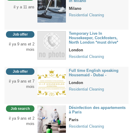
in Milano
il y a 11 ans
Milano
Residential Cleaning
Temporary Live In
Job offer
Housekeeper, Cockfosters,
North London *must drive*
il ya 9 ans et 2
mois
London
Residential Cleaning
Full time English speaking
Job offer
Housemaid - Dubai -
il ya 9 ans et 7
London
mois
Residential Cleaning
Désinfection des appartements
Job search
à Paris
il ya 9 ans et 2
Paris
mois
Residential Cleaning