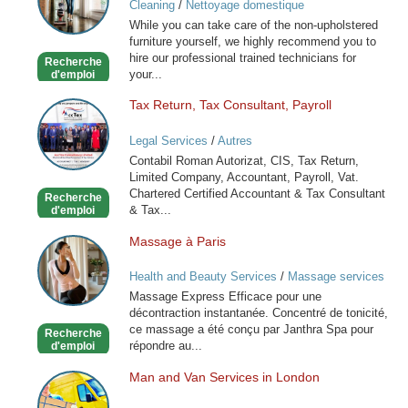
Cleaning
/
Nettoyage domestique
London
While you can take care of the non-upholstered
furniture yourself, we highly recommend you to
hire our professional trained technicians for
Recherche
your...
d'emploi
Tax Return, Tax Consultant, Payroll
Tax
Return,
Legal Services
/
Autres
Tax
Contabil Roman Autorizat, CIS, Tax Return,
Consultant,
Limited Company, Accountant, Payroll, Vat.
Payroll
Chartered Certified Accountant & Tax Consultant
Recherche
& Tax...
d'emploi
Massage à Paris
Massage
à
Health and Beauty Services
/
Massage services
Paris
at home
Massage Express Efficace pour une
décontraction instantanée. Concentré de tonicité,
ce massage a été conçu par Janthra Spa pour
Recherche
répondre au...
d'emploi
Man and Van Services in London
Man
and