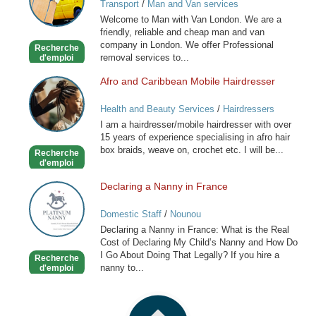
Transport
/
Man and Van services
Van
Welcome to Man with Van London. We are a
Services
friendly, reliable and cheap man and van
in
company in London. We offer Professional
Recherche
London
removal services to...
d'emploi
Afro and Caribbean Mobile Hairdresser
Afro
and
Health and Beauty Services
/
Hairdressers
Caribbean
I am a hairdresser/mobile hairdresser with over
Mobile
15 years of experience specialising in afro hair
Hairdresser
box braids, weave on, crochet etc. I will be...
Recherche
d'emploi
Declaring a Nanny in France
Declaring
a
Domestic Staff
/
Nounou
Nanny
Declaring a Nanny in France: What is the Real
in
Cost of Declaring My Child’s Nanny and How Do
France
I Go About Doing That Legally? If you hire a
Recherche
nanny to...
d'emploi