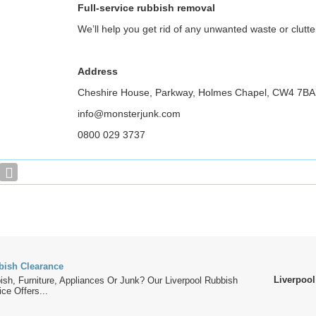
Full-service rubbish removal
We’ll help you get rid of any unwanted waste or clutte
Address
Cheshire House, Parkway, Holmes Chapel, CW4 7BA
info@monsterjunk.com
0800 029 3737
bish Clearance
Liverpool
sh, Furniture, Appliances Or Junk? Our Liverpool Rubbish
ce Offers...