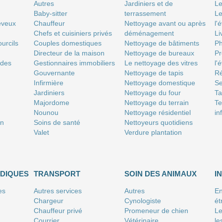
Autres
Jardiniers et de
Le
Baby-sitter
terrassement
Le
eveux
Chauffeur
Nettoyage avant ou après
l'
Chefs et cuisiniers privés
déménagement
Li
urcils
Couples domestiques
Nettoyage de bâtiments
P
Directeur de la maison
Nettoyage de bureaux
Pr
 des
Gestionnaires immobiliers
Le nettoyage des vitres
l'
Gouvernante
Nettoyage de tapis
Ré
Infirmière
Nettoyage domestique
Se
Jardiniers
Nettoyage du four
T
Majordome
Nettoyage du terrain
Te
Nounou
Nettoyage résidentiel
in
on
Soins de santé
Nettoyeurs quotidiens
Valet
Verdure plantation
IDIQUES
TRANSPORT
SOIN DES ANIMAUX
I
es
Autres services
Autres
En
Chargeur
Cynologiste
ét
Chauffeur privé
Promeneur de chien
Le
Courrier
Vétérinaire
le