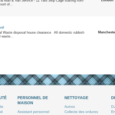
London
l Man & Van Service - 12 Yard Skip Cage starting from
ort of...
val
Mancheste
l Waste disposal house clearance All domestic rubbish
 waste...
UTÉ
PERSONNEL DE
NETTOYAGE
D
MAISON
 de
Autres
D
né
Assistant personnel
Collecte des ordures
En