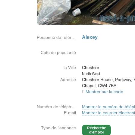
Alexey
Personne de référence
Cote de popularité
la Ville
Cheshire
Country
North West
Adresse
Cheshire House, Parkway,
Chapel, CW4 7BA
Montrer sur la carte
Numéro de téléphone
Montrer le numéro de télé
E-mail
Montrer le courrier électron
Type de l'annonce
Recherche
d'emploi