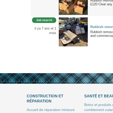
Rubbish Remova
£120 Clear any s
Job search
Rubbish remo
il ya 7 ans et 1
Rubbish remova
mois
and commercial
CONSTRUCTION ET
SANTÉ ET BEA
RÉPARATION
Botox et produits
Accueil de réparation mineure
comblement cuta