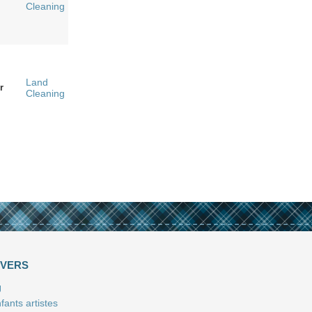
Cleaning
Land
r
Cleaning
IVERS
J
fants artistes