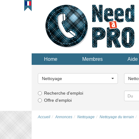
Home
Membres
Aide 
Choisissez
Choisi
une
une
Nettoyage
Netto
catégorie...
catégor
Recherche d'emploi
Offre d'emploi
Accueil
Annonces
Nettoyage
Nettoyage du terrain