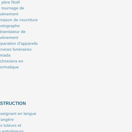
 père Noël
 tournage de
événement
vraison de nourriture
hotographe
ésentateur de
événement
paration d'appareils
rvices funéraires
amada
chniciens en
formatique
NSTRUCTION
seignant en langue
rangère
s tuteurs et
s entraîneurs