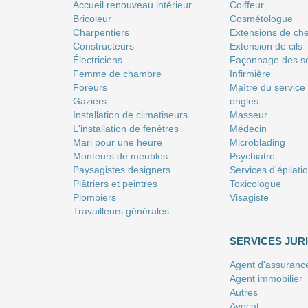
Accueil renouveau intérieur
Coiffeur
Bricoleur
Сosmétologue
Charpentiers
Extensions de ch
Constructeurs
Extension de cils
Électriciens
Façonnage des so
Femme de chambre
Infirmière
Foreurs
Maître du service
Gaziers
ongles
Installation de climatiseurs
Masseur
L'installation de fenêtres
Médecin
Mari pour une heure
Microblading
Monteurs de meubles
Psychiatre
Paysagistes designers
Services d'épilati
Plâtriers et peintres
Toxicologue
Plombiers
Visagiste
Travailleurs générales
SERVICES JUR
Agent d'assuranc
Agent immobilier
Autres
Avocat