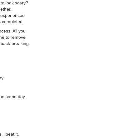
 to look scary?
ether.
n experienced
s completed.
ocess. All you
ome to remove
o back-breaking
ny.
the same day.
ll beat it.