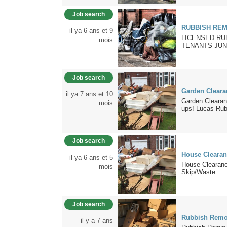
Job search
RUBBISH RE
il ya 6 ans et 9
LICENSED RU
mois
TENANTS JUN
Job search
Garden Cleara
il ya 7 ans et 10
Garden Clearan
mois
ups! Lucas Rub
Job search
House Clearan
il ya 6 ans et 5
House Clearanc
mois
Skip/Waste...
Job search
Rubbish Remo
il y a 7 ans