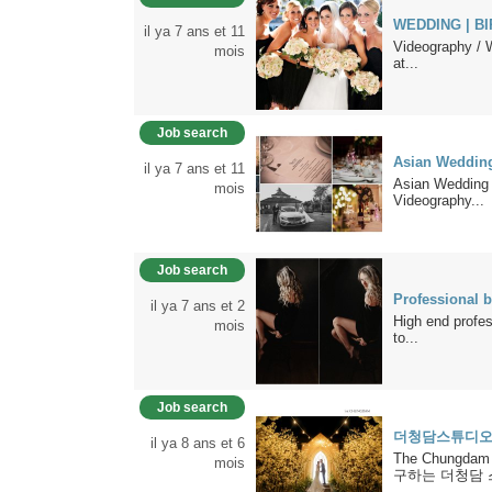
WEDDING | BI
il ya 7 ans et 11
Videography / 
mois
at...
Job search
Asian Weddin
il ya 7 ans et 11
Asian Wedding 
mois
Videography...
Job search
Professional 
il ya 7 ans et 2
High end profes
mois
to...
Job search
더청담스튜디오
il ya 8 ans et 6
The Chungdam
mois
구하는 더청담 