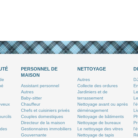
UTÉ
PERSONNEL DE
NETTOYAGE
D
MAISON
 de
Autres
D
né
Assistant personnel
Collecte des ordures
En
Autres
Jardiniers et de
Le
Baby-sitter
terrassement
Le
eveux
Chauffeur
Nettoyage avant ou après
l'
Chefs et cuisiniers privés
déménagement
Li
urcils
Couples domestiques
Nettoyage de bâtiments
P
Directeur de la maison
Nettoyage de bureaux
Pr
 des
Gestionnaires immobiliers
Le nettoyage des vitres
l'
Gouvernante
Nettoyage de tapis
Ré