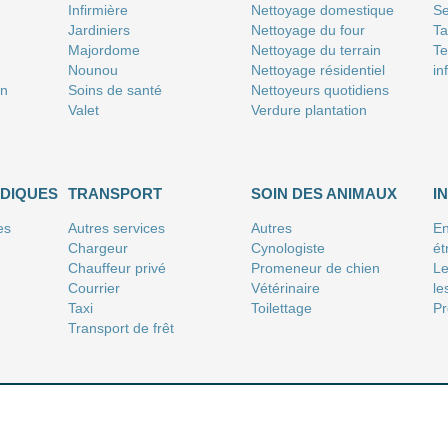
Infirmière
Nettoyage domestique
Se
Jardiniers
Nettoyage du four
T
Majordome
Nettoyage du terrain
Te
Nounou
Nettoyage résidentiel
in
on
Soins de santé
Nettoyeurs quotidiens
Valet
Verdure plantation
IDIQUES
TRANSPORT
SOIN DES ANIMAUX
I
es
Autres services
Autres
En
Chargeur
Cynologiste
ét
Chauffeur privé
Promeneur de chien
Le
Courrier
Vétérinaire
le
Taxi
Toilettage
Pr
Transport de frêt