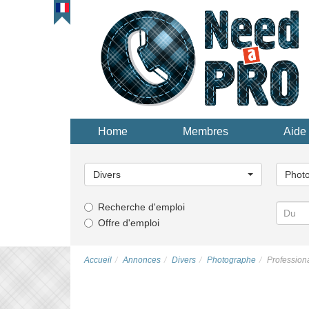
Home
Membres
Aide 
Choisissez
Choisi
une
une
Divers
Phot
catégorie...
catégor
Recherche d'emploi
Offre d'emploi
Accueil
Annonces
Divers
Photographe
Profession