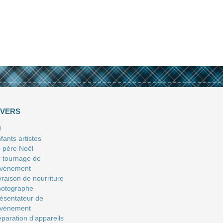
IVERS
J
fants artistes
 père Noël
 tournage de
événement
vraison de nourriture
hotographe
ésentateur de
événement
paration d'appareils