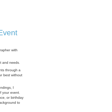
Event
rapher with
et and needs.
nts through a
r best without
ndings, I
of your event.
ce, or birthday
background to