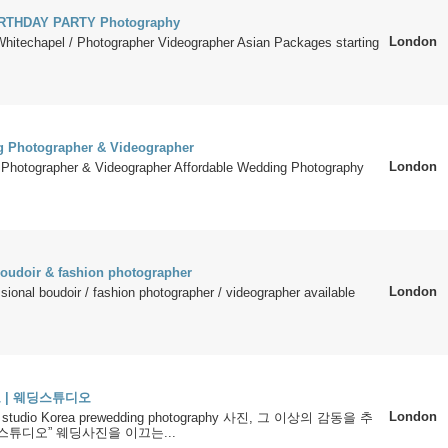
RTHDAY PARTY Photography
London
Whitechapel / Photographer Videographer Asian Packages starting
g Photographer & Videographer
London
Photographer & Videographer Affordable Wedding Photography
boudoir & fashion photographer
London
sional boudoir / fashion photographer / videographer available
 | 웨딩스튜디오
London
 studio Korea prewedding photography 사진, 그 이상의 감동을 추
스튜디오” 웨딩사진을 이끄는...