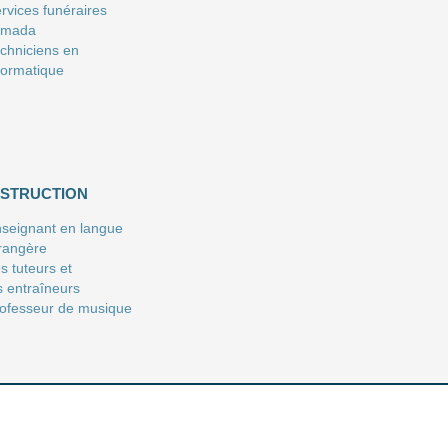
rvices funéraires
amada
chniciens en
formatique
NSTRUCTION
seignant en langue
rangère
s tuteurs et
s entraîneurs
ofesseur de musique