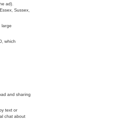
he ad).
 Essex, Sussex,
o large
0, which
load and sharing
by text or
mal chat about