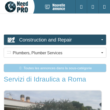
Nouvelle
S'identifier
Cherc
annonce
Construction and Repair
Plumbers, Plumber Services
Toutes les annonces dans la sous-catégorie
Servizi di Idraulica a Roma