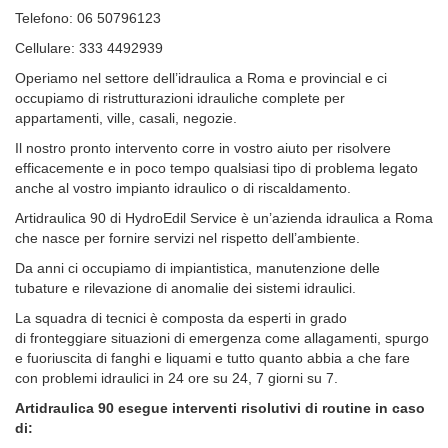
Telefono: 06 50796123
Cellulare: 333 4492939
Operiamo nel settore dell’idraulica a Roma e provincial e ci
occupiamo di ristrutturazioni idrauliche complete per
appartamenti, ville, casali, negozie.
Il nostro pronto intervento corre in vostro aiuto per risolvere
efficacemente e in poco tempo qualsiasi tipo di problema legato
anche al vostro impianto idraulico o di riscaldamento.
Artidraulica 90 di HydroEdil Service è un’azienda idraulica a Roma
che nasce per fornire servizi nel rispetto dell’ambiente.
Da anni ci occupiamo di impiantistica, manutenzione delle
tubature e rilevazione di anomalie dei sistemi idraulici.
La squadra di tecnici è composta da esperti in grado
di fronteggiare situazioni di emergenza come allagamenti, spurgo
e fuoriuscita di fanghi e liquami e tutto quanto abbia a che fare
con problemi idraulici in 24 ore su 24, 7 giorni su 7.
Artidraulica 90 esegue interventi risolutivi di routine in caso
di: