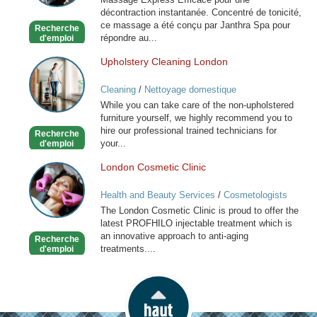
décontraction instantanée. Concentré de tonicité,
ce massage a été conçu par Janthra Spa pour
Recherche
répondre au...
d'emploi
Upholstery Cleaning London
Upholstery
Cleaning
Cleaning
/
Nettoyage domestique
London
While you can take care of the non-upholstered
furniture yourself, we highly recommend you to
hire our professional trained technicians for
Recherche
your...
d'emploi
London Cosmetic Clinic
London
Cosmetic
Health and Beauty Services
/
Cosmetologists
Clinic
The London Cosmetic Clinic is proud to offer the
latest PROFHILO injectable treatment which is
an innovative approach to anti-aging
Recherche
treatments....
d'emploi