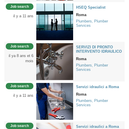
Job search
HSEQ Specialist
Roma
il y a 11 ans
Plumbers, Plumber
Services
Job search
SERVIZI DI PRONTO
INTERVENTO IDRAULICO
il ya 8 ans et 6
Roma
mois
Plumbers, Plumber
Services
Job search
Servizi idraulici a Roma
Roma
il y a 11 ans
Plumbers, Plumber
Services
Job search
Servizi idraulici a Roma