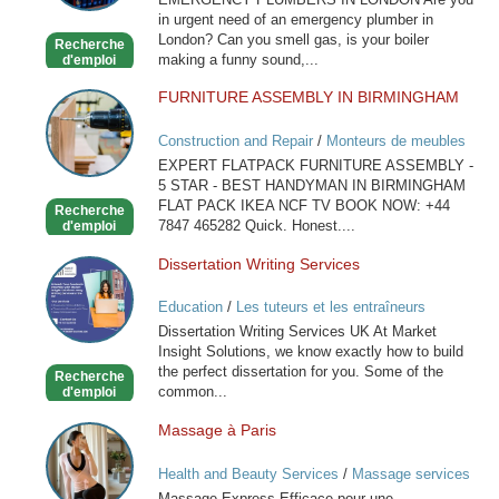
London
in urgent need of an emergency plumber in
London? Can you smell gas, is your boiler
Recherche
making a funny sound,...
d'emploi
FURNITURE ASSEMBLY IN BIRMINGHAM
FURNITURE
ASSEMBLY
Construction and Repair
/
Monteurs de meubles
IN
EXPERT FLATPACK FURNITURE ASSEMBLY -
BIRMINGHAM
5 STAR - BEST HANDYMAN IN BIRMINGHAM
FLAT PACK IKEA NCF TV BOOK NOW: +44
Recherche
7847 465282 Quick. Honest....
d'emploi
Dissertation Writing Services
Dissertation
Writing
Education
/
Les tuteurs et les entraîneurs
Services
Dissertation Writing Services UK At Market
Insight Solutions, we know exactly how to build
the perfect dissertation for you. Some of the
Recherche
common...
d'emploi
Massage à Paris
Massage
à
Health and Beauty Services
/
Massage services
Paris
at home
Massage Express Efficace pour une