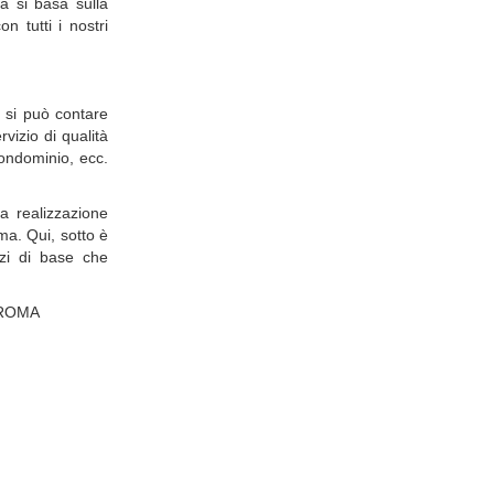
ia si basa sulla
n tutti i nostri
i si può contare
vizio di qualità
condominio, ecc.
a realizzazione
ma. Qui, sotto è
izi di base che
 ROMA