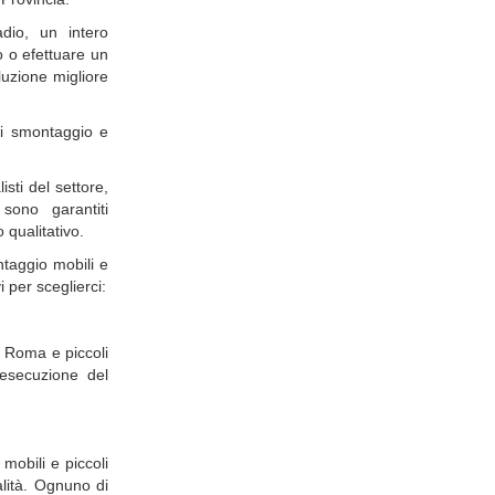
dio, un intero
io o efettuare un
oluzione migliore
 di smontaggio e
listi del settore,
 sono garantiti
o qualitativo.
ntaggio mobili e
 per sceglierci:
i Roma e piccoli
'esecuzione del
mobili e piccoli
lità. Ognuno di