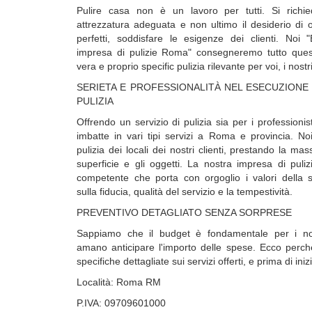
Pulire casa non è un lavoro per tutti. Si richie
attrezzatura adeguata e non ultimo il desiderio di ot
perfetti, soddisfare le esigenze dei clienti. Noi "
impresa di pulizie Roma" consegneremo tutto ques
vera e proprio specific pulizia rilevante per voi, i nostri 
SERIETA E PROFESSIONALITÀ NEL ESECUZIONE 
PULIZIA
Offrendo un servizio di pulizia sia per i professionisti
imbatte in vari tipi servizi a Roma e provincia. No
pulizia dei locali dei nostri clienti, prestando la ma
superficie e gli oggetti. La nostra impresa di puli
competente che porta con orgoglio i valori della s
sulla fiducia, qualità del servizio e la tempestività.
PREVENTIVO DETAGLIATO SENZA SORPRESE
Sappiamo che il budget è fondamentale per i nost
amano anticipare l'importo delle spese. Ecco perch
specifiche dettagliate sui servizi offerti, e prima di inizi
Località: Roma RM
P.IVA: 09709601000