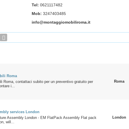
Tel:
0621117482
Mob:
3247403485
info@montaggiomobiliroma.it
bili Roma
Roma
i Roma, contattaci subito per un preventivo gratuito per
ntare i...
embly services London
London
iture Assembly London - EM FlatPack Assembly Flat pack
, will...