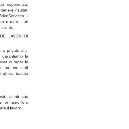
de esperienza,
tenere risultati
BricoServices -
to e altro - un
clienti.
DEI LAVORI DI
 e privati, ci si
i garantiamo la
ssima curaper le
zie ha uno staff
truttura basata
ri clienti che
é forniamo loro
are il lavoro.