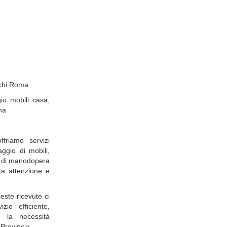
ochi Roma
o mobili casa,
ma
friamo servizi
aggio di mobili,
za di manodopera
ta attenzione e
ieste ricevute ci
io efficiente,
 la necessità
Provincia.