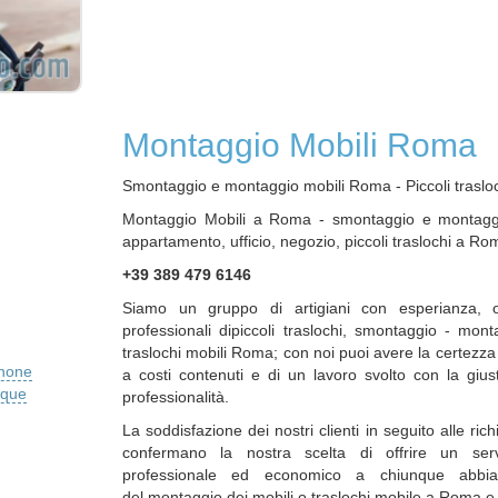
Montaggio Mobili Roma
Smontaggio e montaggio mobili Roma - Piccoli trasl
Montaggio Mobili a Roma - smontaggio e montaggi
appartamento, ufficio, negozio, piccoli traslochi a Ro
+39 389 479 6146
Siamo un gruppo di artigiani con esperianza, of
professionali dipiccoli traslochi, smontaggio - mont
traslochi mobili Roma; con noi puoi avere la certez
phone
a costi contenuti e di un lavoro svolto con la gius
ique
professionalità.
La soddisfazione dei nostri clienti in seguito alle rich
confermano la nostra scelta di offrire un serviz
professionale ed economico a chiunque abbia
del montaggio dei mobili o traslochi mobile a Roma e 