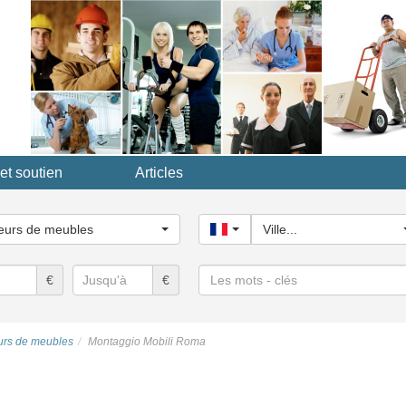
et soutien
Articles
ssez
eurs de meubles
France
Ville...
ie...
Les
€
€
mots
-
clés
urs de meubles
Montaggio Mobili Roma