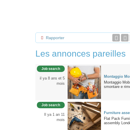
Rapporter
Les annonces pareilles
Job search
Montaggio Mo
il ya 8 ans et 5
Montaggio Mobil
mois
smontare e rimo
Job search
Furniture ass
Il ya 1 an 11
Flat Pack Furn
mois
assembly London