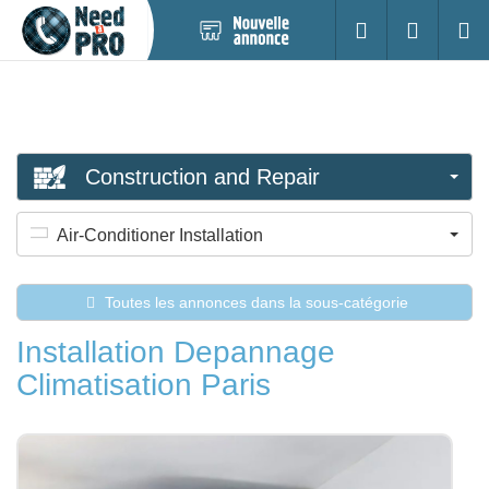
Nouvelle
S'identifier
Cherc
annonce
Construction and Repair
Air-Conditioner Installation
Toutes les annonces dans la sous-catégorie
Installation Depannage
Climatisation Paris