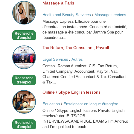
Massage à Paris
Massage
à
Health and Beauty Services
/
Massage services
Paris
at home
Massage Express Efficace pour une
décontraction instantanée. Concentré de tonicité,
ce massage a été conçu par Janthra Spa pour
Recherche
répondre au...
d'emploi
Tax Return, Tax Consultant, Payroll
Tax
Return,
Legal Services
/
Autres
Tax
Contabil Roman Autorizat, CIS, Tax Return,
Consultant,
Limited Company, Accountant, Payroll, Vat.
Payroll
Chartered Certified Accountant & Tax Consultant
Recherche
& Tax...
d'emploi
Online / Skype English lessons
Online
/
Education
/
Enseignant en langue étrangère
Skype
Online / Skype English lessons Private English
English
teacher/tutor IELTS/JOB
lessons
INTERVIEWS/CAMBRIDGE EXAMS I’m Andrew,
Recherche
and I’m qualified to teach...
d'emploi