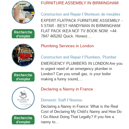
FURNITURE ASSEMBLY IN BIRMINGHAM
FURNITURE
ASSEMBLY
Construction and Repair
/
Monteurs de meubles
IN
EXPERT FLATPACK FURNITURE ASSEMBLY -
BIRMINGHAM
5 STAR - BEST HANDYMAN IN BIRMINGHAM
FLAT PACK IKEA NCF TV BOOK NOW: +44
Recherche
7847 465282 Quick. Honest....
d'emploi
Plumbing Services in London
Plumbing
Services
Construction and Repair
/
Plumbers, Plumber
in
Services
EMERGENCY PLUMBERS IN LONDON Are you
London
in urgent need of an emergency plumber in
London? Can you smell gas, is your boiler
Recherche
making a funny sound,...
d'emploi
Declaring a Nanny in France
Declaring
a
Domestic Staff
/
Nounou
Nanny
Declaring a Nanny in France: What is the Real
in
Cost of Declaring My Child’s Nanny and How Do
France
I Go About Doing That Legally? If you hire a
Recherche
nanny to...
d'emploi