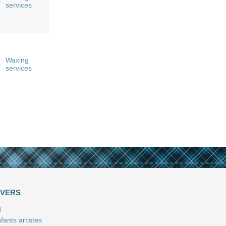
n
services
Waxing
n
services
IVERS
J
fants artistes