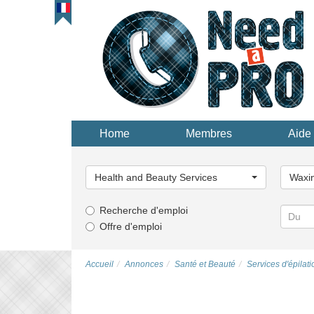
Home
Membres
Aide 
Choisissez
Choisi
une
une
Health and Beauty Services
Waxin
catégorie...
catégor
Recherche d'emploi
Offre d'emploi
Accueil
Annonces
Santé et Beauté
Services d'épilati