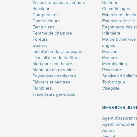
Accueil renouveau intérieur
Coiffeur
Bricoleur
Сosmétologue
Charpentiers
Extensions de ch
Constructeurs
Extension de cils
Électriciens
Façonnage des so
Femme de chambre
Infirmière
Foreurs
Maître du service
Gaziers
ongles
Installation de climatiseurs
Masseur
L'installation de fenêtres
Médecin
Mari pour une heure
Microblading
Monteurs de meubles
Psychiatre
Paysagistes designers
Services d'épilati
Plâtriers et peintres
Toxicologue
Plombiers
Visagiste
Travailleurs générales
SERVICES JUR
Agent d'assuranc
Agent immobilier
Autres
Avocat