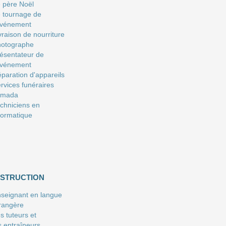
 père Noël
 tournage de
événement
vraison de nourriture
hotographe
ésentateur de
événement
paration d'appareils
rvices funéraires
amada
chniciens en
formatique
NSTRUCTION
seignant en langue
rangère
s tuteurs et
s entraîneurs