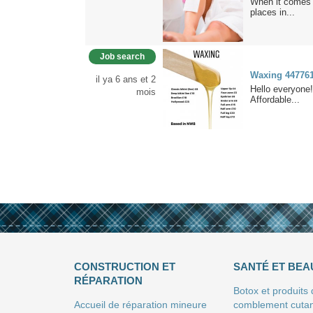
When it comes 
places in...
Job search
Waxing 44776
il ya 6 ans et 2
Hello everyone!
mois
Affordable...
CONSTRUCTION ET
SANTÉ ET BEA
RÉPARATION
Botox et produits
Accueil de réparation mineure
comblement cuta