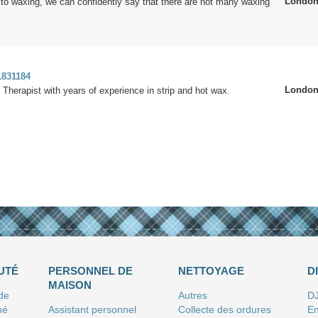
Londo
to waxing, we can confidently say that there are not many waxing
1831184
Londo
 Therapist with years of experience in strip and hot wax.
UTÉ
PERSONNEL DE
NETTOYAGE
D
MAISON
 de
Autres
D
né
Assistant personnel
Collecte des ordures
En