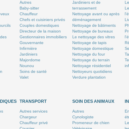
Autres
Jardiniers et de
Le
Baby-sitter
terrassement
Le
eveux
Chauffeur
Nettoyage avant ou après
l'
Chefs et cuisiniers privés
déménagement
Li
urcils
Couples domestiques
Nettoyage de bâtiments
P
Directeur de la maison
Nettoyage de bureaux
Pr
 des
Gestionnaires immobiliers
Le nettoyage des vitres
l'
Gouvernante
Nettoyage de tapis
Ré
Infirmière
Nettoyage domestique
Se
Jardiniers
Nettoyage du four
T
Majordome
Nettoyage du terrain
Te
Nounou
Nettoyage résidentiel
in
on
Soins de santé
Nettoyeurs quotidiens
Valet
Verdure plantation
IDIQUES
TRANSPORT
SOIN DES ANIMAUX
I
es
Autres services
Autres
En
Chargeur
Cynologiste
ét
Chauffeur privé
Promeneur de chien
Le
Courrier
Vétérinaire
le