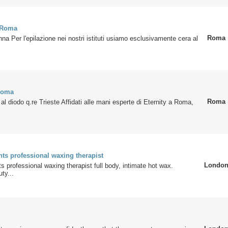
 Roma
Roma
na Per l'epilazione nei nostri istituti usiamo esclusivamente cera al
Roma
Roma
 al diodo q.re Trieste Affidati alle mani esperte di Eternity a Roma,
ts professional waxing therapist
Londo
s professional waxing therapist full body, intimate hot wax.
ty...