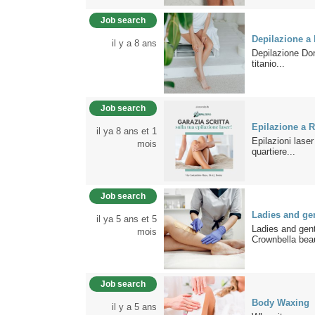
Job search
Depilazione a
il y a 8 ans
Depilazione Don
titanio...
Job search
Epilazione a 
il ya 8 ans et 1
Epilazioni laser
mois
quartiere...
Job search
Ladies and gen
il ya 5 ans et 5
Ladies and gent
mois
Crownbella beau
Job search
Body Waxing
il y a 5 ans