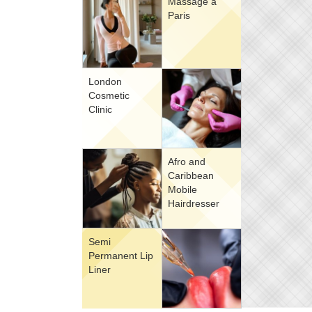
Massage à
Paris
London
Cosmetic
Clinic
Afro and
Caribbean
Mobile
Hairdresser
Semi
Permanent Lip
Liner