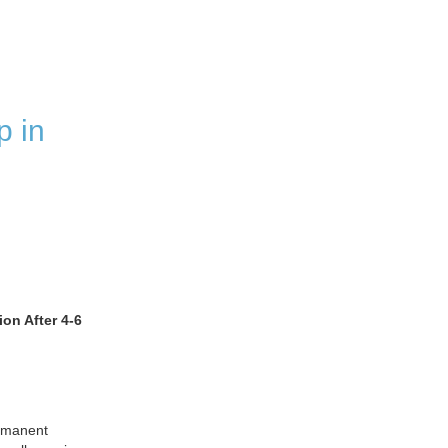
 in
on After 4-6
rmanent