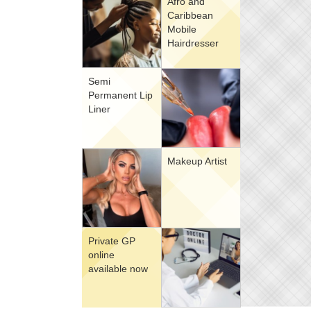
Afro and
Caribbean
Mobile
Hairdresser
Semi
Permanent Lip
Liner
Makeup Artist
Private GP
online
available now