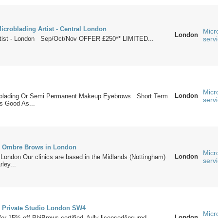
icroblading Artist - Central London
Micr
London
rtist - London Sep/Oct/Nov OFFER £250** LIMITED...
serv
Micr
London
oblading Or Semi Permanent Makeup Eyebrows Short Term
serv
s Good As...
/ Ombre Brows in London
Micr
London
 London Our clinics are based in the Midlands (Nottingham)
serv
ley...
- Private Studio London SW4
Micr
London
fer 15% off PhiBrows certified, fully licensed/insured.