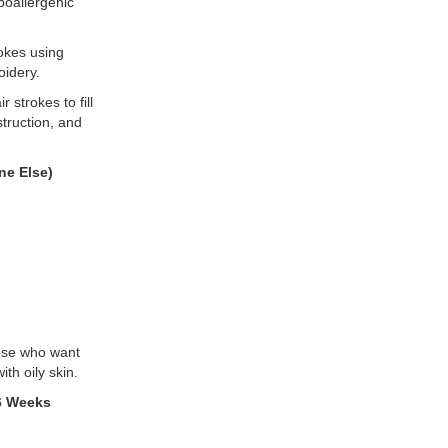
poallergenic
rokes using
idery.
r strokes to fill
struction, and
ne Else)
those who want
ith oily skin.
-6 Weeks