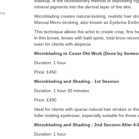
Makeup, is the revolutionary method of depositing hy
mineral pigments into the dermal layer of the skin.
ome
Microblading creates natural-looking, realistic hair st
Manual Micro-stroking, also known as Eyebrow Embro
This technique allows the artist to create crisp, fine hai
in thin brows, brows with bald spots, total brow recon
even for clients with alopecia.
Microblading to Cover Old Work (Done by Someo
Duration: 1 hour
Price: £450
Microblading and Shading - 1st Session
Duration: 1 hour 30 minutes
Price: £490
Ideal for clients with sparse natural hair strokes or 
fuller-looking eyebrows, especially suitable for those w
Microblading and Shading - 2nd Session After 4
Duration: 1 hour