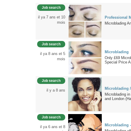
Job search
il ya 7 ans et 10
Professional M
mois
Microblading A
Job search
Microblading
il ya 8 ans et 5
Only £69 Micr
mois
Special Price A
Job search
Microblading 
il y a 8 ans
Microblading in
and London (Har
Job search
Microblading 
il ya 6 ans et 8
Microblading of