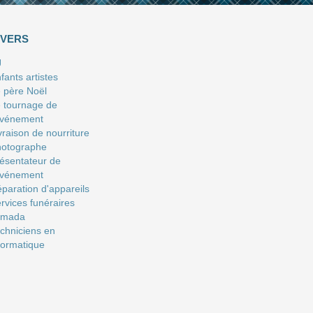
IVERS
J
fants artistes
 père Noël
 tournage de
événement
vraison de nourriture
hotographe
ésentateur de
événement
paration d'appareils
rvices funéraires
amada
chniciens en
formatique