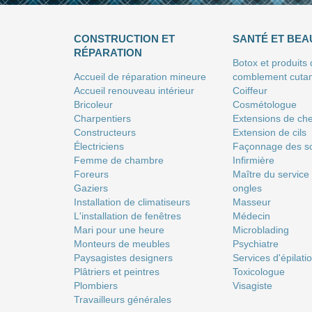
CONSTRUCTION ET
SANTÉ ET BEA
RÉPARATION
Botox et produits
Accueil de réparation mineure
comblement cuta
Accueil renouveau intérieur
Coiffeur
Bricoleur
Сosmétologue
Charpentiers
Extensions de ch
Constructeurs
Extension de cils
Électriciens
Façonnage des so
Femme de chambre
Infirmière
Foreurs
Maître du service
Gaziers
ongles
Installation de climatiseurs
Masseur
L'installation de fenêtres
Médecin
Mari pour une heure
Microblading
Monteurs de meubles
Psychiatre
Paysagistes designers
Services d'épilati
Plâtriers et peintres
Toxicologue
Plombiers
Visagiste
Travailleurs générales