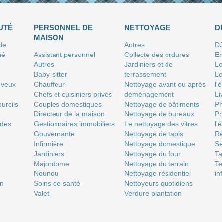
UTÉ
PERSONNEL DE
NETTOYAGE
D
MAISON
 de
Autres
D
né
Assistant personnel
Collecte des ordures
En
Autres
Jardiniers et de
Le
Baby-sitter
terrassement
Le
eveux
Chauffeur
Nettoyage avant ou après
l'
Chefs et cuisiniers privés
déménagement
Li
urcils
Couples domestiques
Nettoyage de bâtiments
P
Directeur de la maison
Nettoyage de bureaux
Pr
 des
Gestionnaires immobiliers
Le nettoyage des vitres
l'
Gouvernante
Nettoyage de tapis
Ré
Infirmière
Nettoyage domestique
Se
Jardiniers
Nettoyage du four
T
Majordome
Nettoyage du terrain
Te
Nounou
Nettoyage résidentiel
in
on
Soins de santé
Nettoyeurs quotidiens
Valet
Verdure plantation