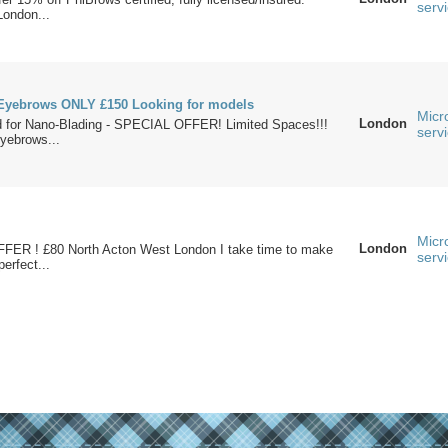
serv
London...
Eyebrows ONLY £150 Looking for models
Micr
London
d for Nano-Blading - SPECIAL OFFER! Limited Spaces!!!
serv
yebrows...
Micr
London
FFER ! £80 North Acton West London I take time to make
serv
erfect...