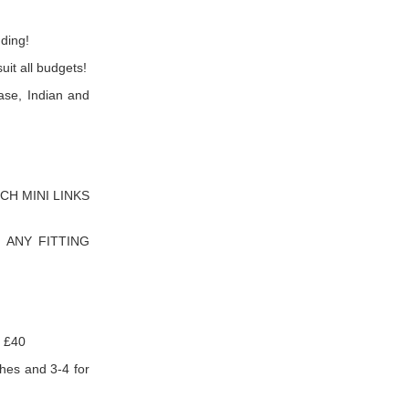
ding!
uit all budgets!
ease, Indian and
CH MINI LINKS
 ANY FITTING
 £40
shes and 3-4 for