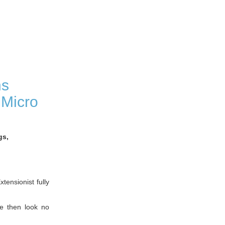
ns
 Micro
gs,
tensionist fully
ce then look no