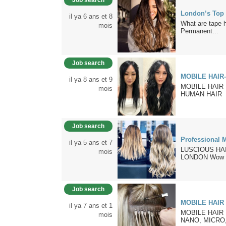
Job search
London’s Top 
il ya 6 ans et 8
What are tape h
mois
Permanent...
Job search
MOBILE HAIR
il ya 8 ans et 9
MOBILE HAIR
mois
HUMAN HAIR 
Job search
Professional 
il ya 5 ans et 7
LUSCIOUS HA
mois
LONDON Wow wit
Job search
MOBILE HAIR
il ya 7 ans et 1
MOBILE HAIR
mois
NANO, MICRO,