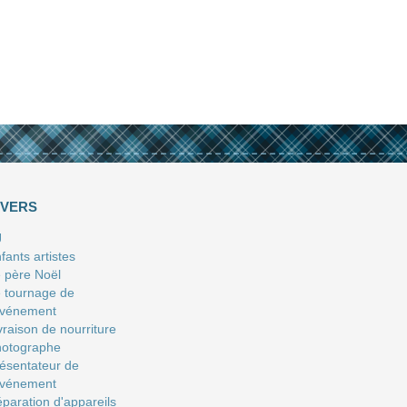
IVERS
J
fants artistes
 père Noël
 tournage de
événement
vraison de nourriture
hotographe
ésentateur de
événement
paration d'appareils