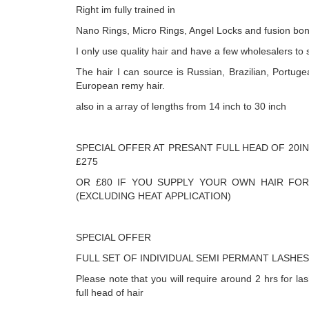
Right im fully trained in
Nano Rings, Micro Rings, Angel Locks and fusion bon
I only use quality hair and have a few wholesalers to s
The hair I can source is Russian, Brazilian, Portug
European remy hair.
also in a array of lengths from 14 inch to 30 inch
SPECIAL OFFER AT PRESANT FULL HEAD OF 20IN
£275
OR £80 IF YOU SUPPLY YOUR OWN HAIR FOR
(EXCLUDING HEAT APPLICATION)
SPECIAL OFFER
FULL SET OF INDIVIDUAL SEMI PERMANT LASHES
Please note that you will require around 2 hrs for la
full head of hair