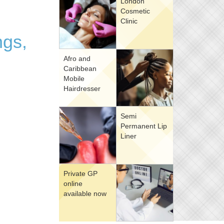
London
Cosmetic
Clinic
ngs,
Afro and
Caribbean
Mobile
Hairdresser
Semi
Permanent Lip
Liner
Private GP
online
available now