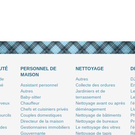
UTÉ
PERSONNEL DE
NETTOYAGE
D
MAISON
 de
Autres
D
né
Assistant personnel
Collecte des ordures
En
Autres
Jardiniers et de
Le
Baby-sitter
terrassement
Le
eveux
Chauffeur
Nettoyage avant ou après
l'
Chefs et cuisiniers privés
déménagement
Li
urcils
Couples domestiques
Nettoyage de bâtiments
P
Directeur de la maison
Nettoyage de bureaux
Pr
 des
Gestionnaires immobiliers
Le nettoyage des vitres
l'
Gouvernante
Nettoyage de tapis
Ré