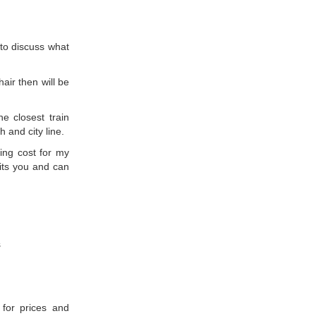
 to discuss what
air then will be
he closest train
and city line.
ling cost for my
uits you and can
s
 for prices and