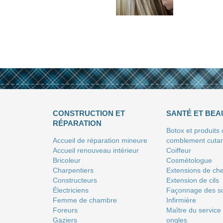
CONSTRUCTION ET
SANTÉ ET BEA
RÉPARATION
Botox et produits
Accueil de réparation mineure
comblement cuta
Accueil renouveau intérieur
Coiffeur
Bricoleur
Сosmétologue
Charpentiers
Extensions de ch
Constructeurs
Extension de cils
Électriciens
Façonnage des so
Femme de chambre
Infirmière
Foreurs
Maître du service
Gaziers
ongles