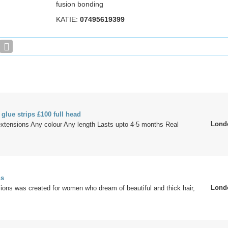
fusion bonding
KATIE:
07495619399
 glue strips £100 full head
Lond
 extensions Any colour Any length Lasts upto 4-5 months Real
ns
Lond
ons was created for women who dream of beautiful and thick hair,