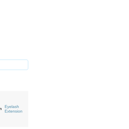
Eyelash
n
Extension