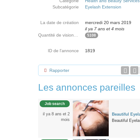
Catégorie
Health and Beauty Services
Subcatégorie
Eyelash Extension
La date de création
mercredi 20 mars 2019
il ya 7 ans et 4 mois
Quantité de visionnages
5108
ID de l'annonce
1819
Rapporter
Les annonces pareilles
Job search
il ya 8 ans et 2
Beautiful Eye
mois
Beautiful Eyela