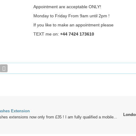
Appointment are acceptable ONLY!
Monday to Friday From 9am until 2pm !
If you like to make an appointment please
TEXT me on:
+44 7424 173610
lashes Extension
Londo
shes extensions now only from £35 ! I am fully qualified a mobile...