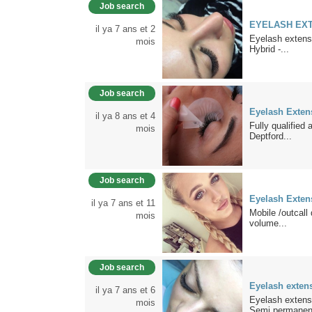
Job search
EYELASH EXT
il ya 7 ans et 2
Eyelash extensio
mois
Hybrid -...
Job search
Eyelash Exten
il ya 8 ans et 4
Fully qualified
mois
Deptford...
Job search
Eyelash Exten
il ya 7 ans et 11
Mobile /outcall 
mois
volume...
Job search
Eyelash extens
il ya 7 ans et 6
Eyelash extens
mois
Semi permanent