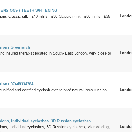
ENSIONS / TEETH WHITENING
Londo
ns Classic silk - £40 infills - £30 Classic mink - £50 infills - £35
sions Greenwich
Londo
 and insured therapist located in South- East London, very close to
sions 07448334384
Londo
qualified and certified eyelash extensions/ natural look/ russian
ions, Individual eyelashes, 3D Russian eyelashes
Londo
ions, Individual eyelashes, 3D Russian eyelashes, Microblading,
...