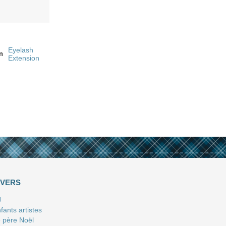
Eyelash
n
Extension
IVERS
J
fants artistes
 père Noël