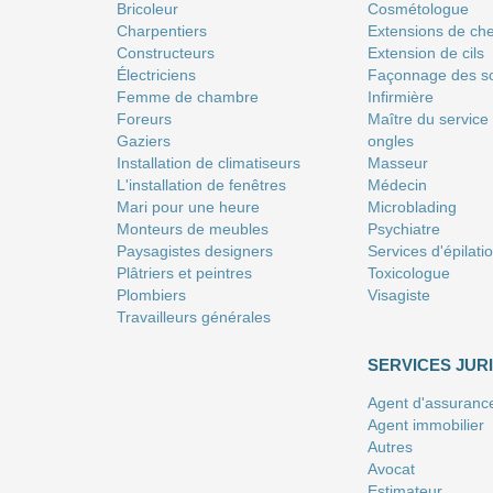
Bricoleur
Сosmétologue
Charpentiers
Extensions de ch
Constructeurs
Extension de cils
Électriciens
Façonnage des so
Femme de chambre
Infirmière
Foreurs
Maître du service
Gaziers
ongles
Installation de climatiseurs
Masseur
L'installation de fenêtres
Médecin
Mari pour une heure
Microblading
Monteurs de meubles
Psychiatre
Paysagistes designers
Services d'épilati
Plâtriers et peintres
Toxicologue
Plombiers
Visagiste
Travailleurs générales
SERVICES JUR
Agent d'assuranc
Agent immobilier
Autres
Avocat
Estimateur