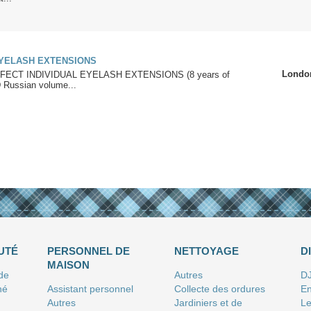
EYELASH EXTENSIONS
Londo
FECT INDIVIDUAL EYELASH EXTENSIONS (8 years of
D Russian volume...
UTÉ
PERSONNEL DE
NETTOYAGE
D
MAISON
 de
Autres
D
né
Assistant personnel
Collecte des ordures
En
Autres
Jardiniers et de
Le