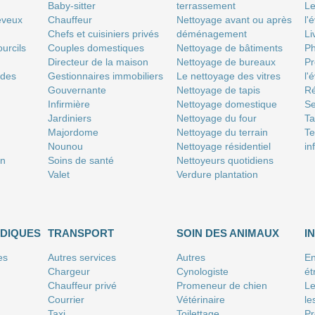
Baby-sitter
terrassement
Le
eveux
Chauffeur
Nettoyage avant ou après
l'
Chefs et cuisiniers privés
déménagement
Li
urcils
Couples domestiques
Nettoyage de bâtiments
P
Directeur de la maison
Nettoyage de bureaux
Pr
 des
Gestionnaires immobiliers
Le nettoyage des vitres
l'
Gouvernante
Nettoyage de tapis
Ré
Infirmière
Nettoyage domestique
Se
Jardiniers
Nettoyage du four
T
Majordome
Nettoyage du terrain
Te
Nounou
Nettoyage résidentiel
in
on
Soins de santé
Nettoyeurs quotidiens
Valet
Verdure plantation
IDIQUES
TRANSPORT
SOIN DES ANIMAUX
I
es
Autres services
Autres
En
Chargeur
Cynologiste
ét
Chauffeur privé
Promeneur de chien
Le
Courrier
Vétérinaire
le
Taxi
Toilettage
Pr