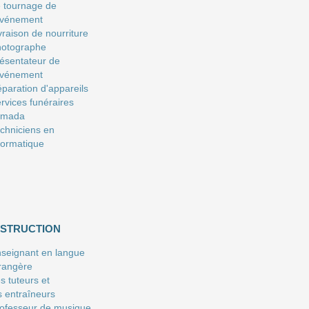
 tournage de
événement
vraison de nourriture
hotographe
ésentateur de
événement
paration d'appareils
rvices funéraires
amada
chniciens en
formatique
NSTRUCTION
seignant en langue
rangère
s tuteurs et
s entraîneurs
ofesseur de musique