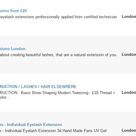
sions from £20
Londo
 eyelash extensions professionally applied from certified technician
nsions London
Londo
about creating beautiful lashes, that are a natural extension of you.
UCTION / LASHES / HAIR ELSEWHERE
Londo
CTION Basic Brow Shaping Modern Tweezing - £18 Thread +
lor...
e - Individual Eyelash Extension
Londo
 - Individual Eyelash Extension 3d Hand Made Fans UV Gel