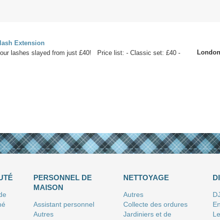
elash Extension
Londo
our lashes slayed from just £40! Price list: - Classic set: £40 -
UTÉ
PERSONNEL DE
NETTOYAGE
D
MAISON
 de
Autres
D
né
Assistant personnel
Collecte des ordures
En
Autres
Jardiniers et de
Le