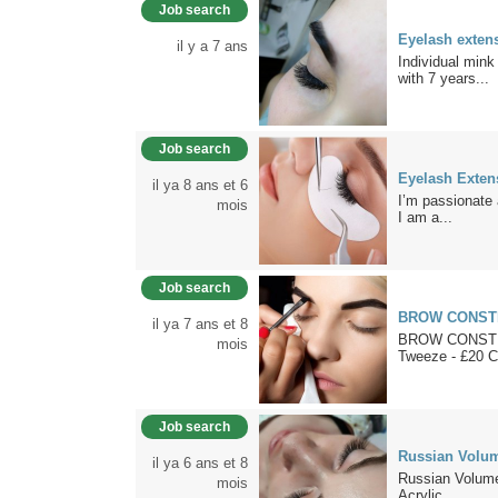
Job search
Eyelash exten
il y a 7 ans
Individual mink
with 7 years...
Job search
Eyelash Exte
il ya 8 ans et 6
I’m passionate 
mois
I am a...
Job search
BROW CONSTR
il ya 7 ans et 8
BROW CONSTRU
mois
Tweeze - £20 Co
Job search
Russian Volum
il ya 6 ans et 8
Russian Volume
mois
Acrylic...