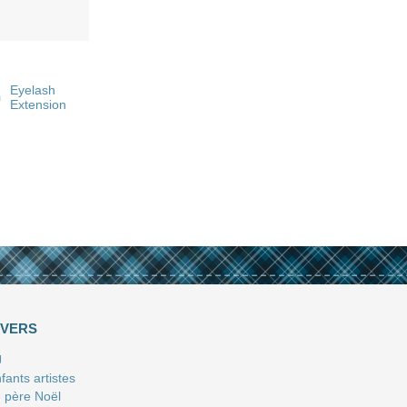
Eyelash
n
Extension
IVERS
J
fants artistes
 père Noël