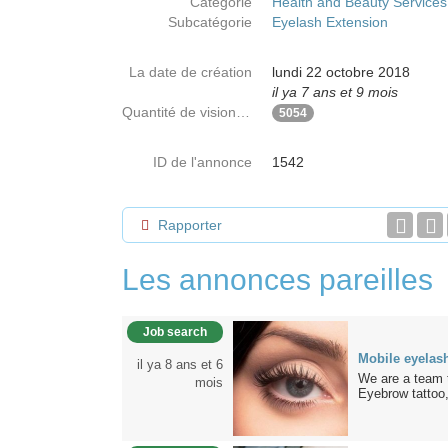
Catégorie
Health and Beauty Services
Subcatégorie
Eyelash Extension
La date de création
lundi 22 octobre 2018
il ya 7 ans et 9 mois
Quantité de visionnages
5054
ID de l'annonce
1542
Rapporter
Les annonces pareilles
Job search
Mobile eyelas
il ya 8 ans et 6
We are a team t
mois
Eyebrow tattoo,