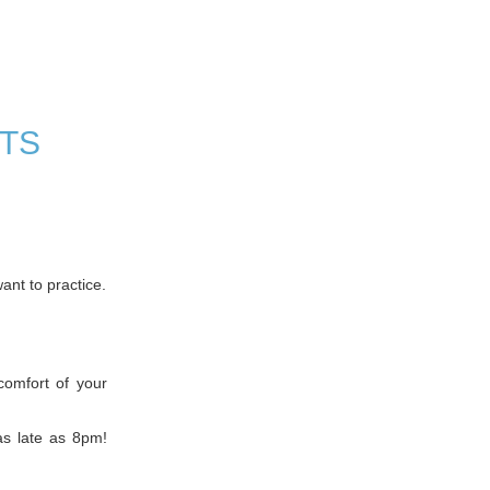
TS
want to practice.
comfort of your
s late as 8pm!