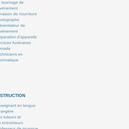
 tournage de
événement
vraison de nourriture
hotographe
ésentateur de
événement
paration d'appareils
rvices funéraires
amada
chniciens en
formatique
NSTRUCTION
seignant en langue
rangère
s tuteurs et
s entraîneurs
ofesseur de musique