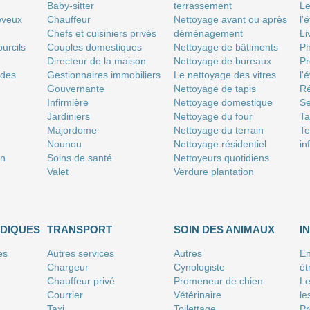
Baby-sitter
terrassement
Le
eveux
Chauffeur
Nettoyage avant ou après
l'
Chefs et cuisiniers privés
déménagement
Li
urcils
Couples domestiques
Nettoyage de bâtiments
P
Directeur de la maison
Nettoyage de bureaux
Pr
 des
Gestionnaires immobiliers
Le nettoyage des vitres
l'
Gouvernante
Nettoyage de tapis
Ré
Infirmière
Nettoyage domestique
Se
Jardiniers
Nettoyage du four
T
Majordome
Nettoyage du terrain
Te
Nounou
Nettoyage résidentiel
in
on
Soins de santé
Nettoyeurs quotidiens
Valet
Verdure plantation
IDIQUES
TRANSPORT
SOIN DES ANIMAUX
I
es
Autres services
Autres
En
Chargeur
Cynologiste
ét
Chauffeur privé
Promeneur de chien
Le
Courrier
Vétérinaire
le
Taxi
Toilettage
Pr