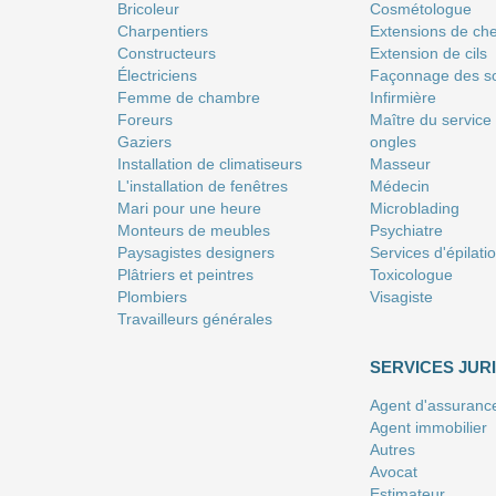
Bricoleur
Сosmétologue
Charpentiers
Extensions de ch
Constructeurs
Extension de cils
Électriciens
Façonnage des so
Femme de chambre
Infirmière
Foreurs
Maître du service
Gaziers
ongles
Installation de climatiseurs
Masseur
L'installation de fenêtres
Médecin
Mari pour une heure
Microblading
Monteurs de meubles
Psychiatre
Paysagistes designers
Services d'épilati
Plâtriers et peintres
Toxicologue
Plombiers
Visagiste
Travailleurs générales
SERVICES JUR
Agent d'assuranc
Agent immobilier
Autres
Avocat
Estimateur