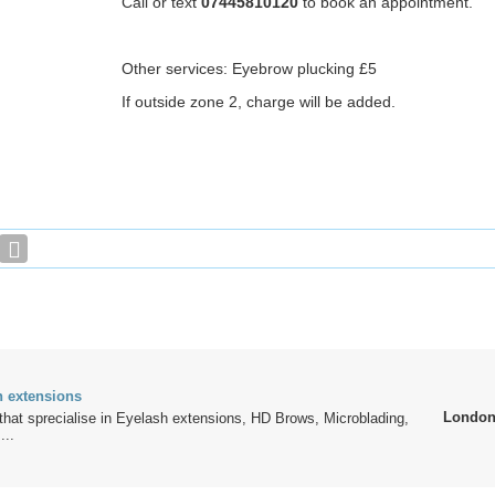
Call or text
07445810120
to book an appointment.
Other services: Eyebrow plucking £5
If outside zone 2, charge will be added.
h extensions
Londo
hat sprecialise in Eyelash extensions, HD Brows, Microblading,
...