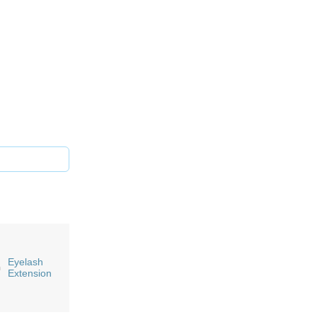
Eyelash
n
Extension