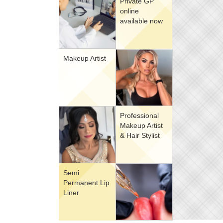
Private GP
online
available now
Makeup Artist
Professional
Makeup Artist
& Hair Stylist
Semi
Permanent Lip
Liner