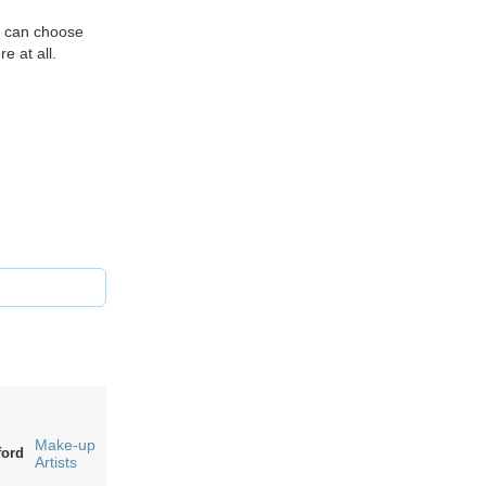
u can choose
 at all.
Make-up
ford
Artists