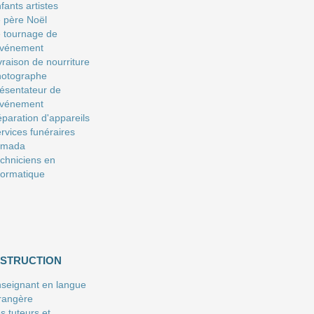
fants artistes
 père Noël
 tournage de
événement
vraison de nourriture
hotographe
ésentateur de
événement
paration d'appareils
rvices funéraires
amada
chniciens en
formatique
NSTRUCTION
seignant en langue
rangère
s tuteurs et