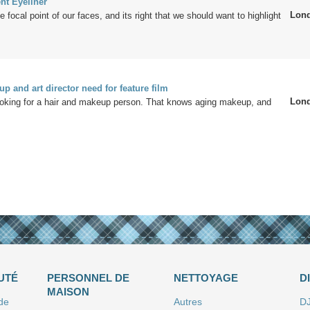
t Eyeliner
Lon
 focal point of our faces, and its right that we should want to highlight
p and art director need for feature film
Lon
looking for a hair and makeup person. That knows aging makeup, and
UTÉ
PERSONNEL DE
NETTOYAGE
D
MAISON
 de
Autres
D