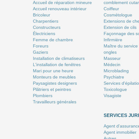
Accueil de réparation mineure
comblement cuta
Accueil renouveau intérieur
Coiffeur
Bricoleur
Сosmétologue
Charpentiers
Extensions de ch
Constructeurs
Extension de cils
Électriciens
Façonnage des so
Femme de chambre
Infirmière
Foreurs
Maître du service
Gaziers
ongles
Installation de climatiseurs
Masseur
L'installation de fenêtres
Médecin
Mari pour une heure
Microblading
Monteurs de meubles
Psychiatre
Paysagistes designers
Services d'épilati
Plâtriers et peintres
Toxicologue
Plombiers
Visagiste
Travailleurs générales
SERVICES JUR
Agent d'assuranc
Agent immobilier
Autres