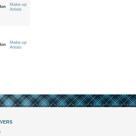
Make-up
don
Artists
Make-up
don
Artists
IVERS
J