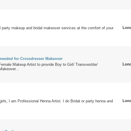
Lon
l party makeup and bridal makeover services at the comfort of your
 needed for Crossdresser Makeover
Lon
Female Makeup Artist to provide Boy to Girl/ Transvestite/
Makeover...
Lon
girls, I am Professional Henna Artist. I do Bridal or party henna and