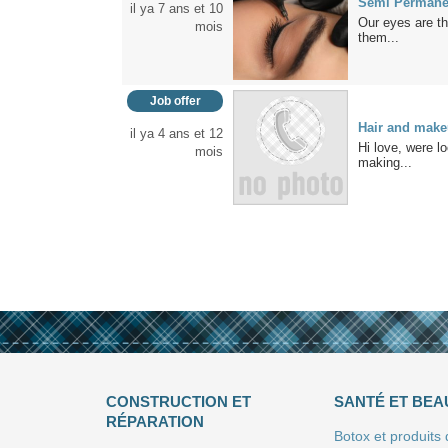
Semi Permanen
il ya 7 ans et 10
Our eyes are the
mois
them...
Job offer
Hair and makeu
il ya 4 ans et 12
Hi love, were 
mois
making...
CONSTRUCTION ET
SANTÉ ET BEA
RÉPARATION
Botox et produits