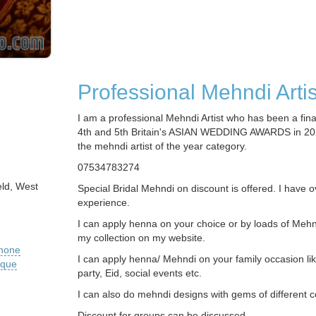
Professional Mehndi Artis
I am a professional Mehndi Artist who has been a final
4th and 5th Britain's ASIAN WEDDING AWARDS in 20
the mehndi artist of the year category.
07534783274
eld, West
Special Bridal Mehndi on discount is offered. I have 
experience.
I can apply henna on your choice or by loads of Meh
my collection on my website.
phone
I can apply henna/ Mehndi on your family occasion li
ique
party, Eid, social events etc.
I can also do mehndi designs with gems of different c
Discount for groups can be discussed.