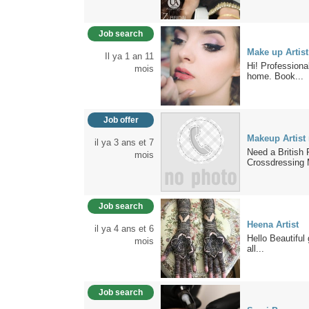
Job search
Make up Artist
Il ya 1 an 11
Hi! Professiona
mois
home. Book...
Job offer
Makeup Artist
il ya 3 ans et 7
Need a British 
mois
Crossdressing 
Job search
Heena Artist
il ya 4 ans et 6
Hello Beautiful 
mois
all...
Job search