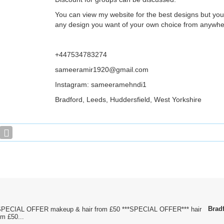
You can view my website for the best designs but yo
any design you want of your own choice from anywhere
+447534783274
sameeramir1920@gmail.com
Instagram: sameeramehndi1
Bradford, Leeds, Huddersfield, West Yorkshire
Brad
 SPECIAL OFFER makeup & hair from £50 ***SPECIAL OFFER*** hair
m £50...