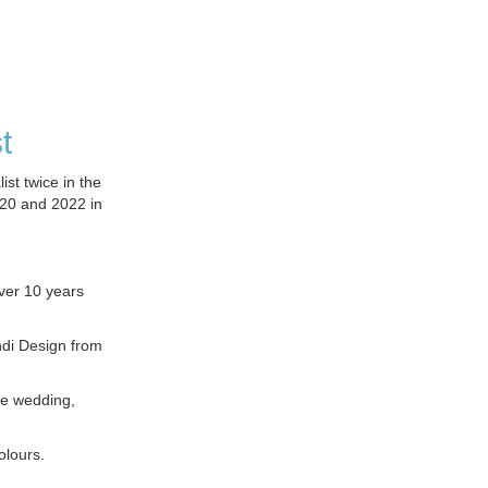
t
ist twice in the
20 and 2022 in
over 10 years
ndi Design from
ke wedding,
olours.