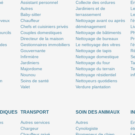
né
Assistant personnel
Collecte des ordures
En
Autres
Jardiniers et de
Le
Baby-sitter
terrassement
Le
eveux
Chauffeur
Nettoyage avant ou après
l'
Chefs et cuisiniers privés
déménagement
Li
urcils
Couples domestiques
Nettoyage de bâtiments
P
Directeur de la maison
Nettoyage de bureaux
Pr
 des
Gestionnaires immobiliers
Le nettoyage des vitres
l'
Gouvernante
Nettoyage de tapis
Ré
Infirmière
Nettoyage domestique
Se
Jardiniers
Nettoyage du four
T
Majordome
Nettoyage du terrain
Te
Nounou
Nettoyage résidentiel
in
on
Soins de santé
Nettoyeurs quotidiens
Valet
Verdure plantation
IDIQUES
TRANSPORT
SOIN DES ANIMAUX
I
es
Autres services
Autres
En
Chargeur
Cynologiste
ét
Chauffeur privé
Promeneur de chien
Le