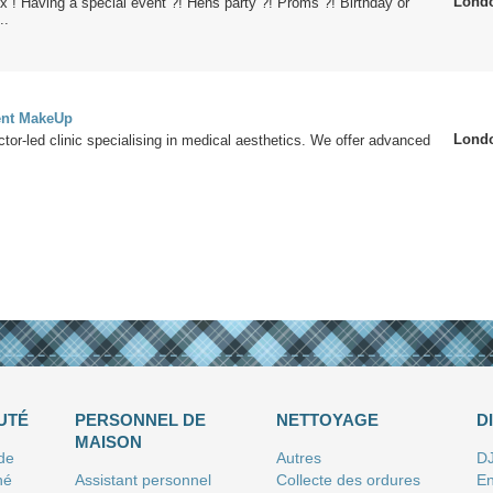
Lond
х ! Having a special event ?! Hens party ?! Proms ?! Birthday or
..
nt MakeUp
Lond
or-led clinic specialising in medical aesthetics. We offer advanced
UTÉ
PERSONNEL DE
NETTOYAGE
D
MAISON
 de
Autres
D
né
Assistant personnel
Collecte des ordures
En