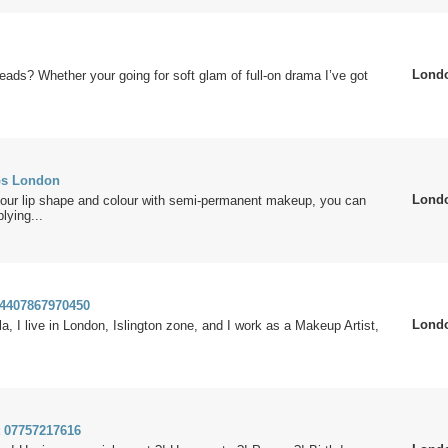
Lond
eads? Whether your going for soft glam of full-on drama I’ve got
ps London
Lond
our lip shape and colour with semi-permanent makeup, you can
lying...
 4407867970450
Lond
la, I live in London, Islington zone, and I work as a Makeup Artist,
t 07757217616