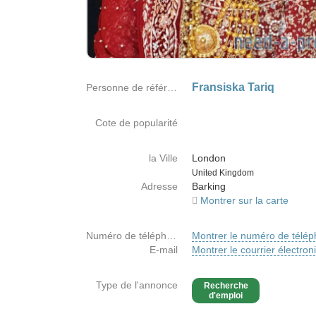
Fransiska Tariq
Personne de référence
Cote de popularité
la Ville
London
Country
United Kingdom
Adresse
Barking
Montrer sur la carte
Numéro de téléphone
Montrer le numéro de télé
E-mail
Montrer le courrier électron
Type de l'annonce
Recherche
d'emploi