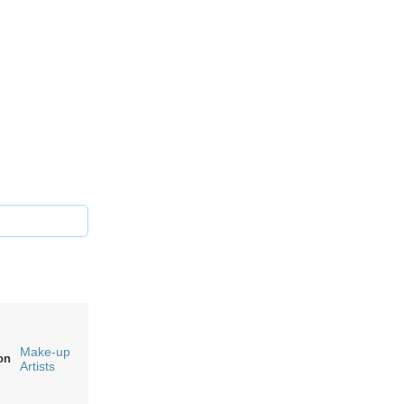
Make-up
on
Artists