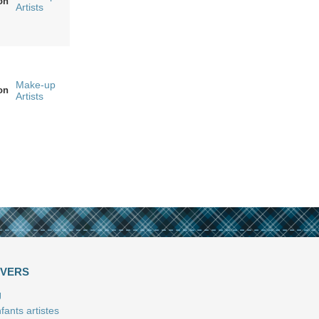
on
Artists
Make-up
on
Artists
IVERS
J
fants artistes