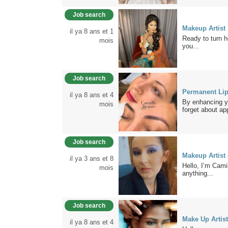
Job search
Makeup Artist
il ya 8 ans et 1
Ready to turn h
mois
you...
Job search
Permanent Li
il ya 8 ans et 4
By enhancing y
mois
forget about app
Job search
Makeup Artist
il ya 3 ans et 8
Hello, I’m Cami
mois
anything...
Job search
Make Up Artis
il ya 8 ans et 4