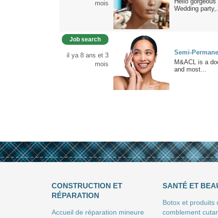
Hello gorgeous 
mois
Wedding party,.
Job search
Semi-Permane
il ya 8 ans et 3
M&ACL is a doct
mois
and most...
CONSTRUCTION ET
SANTÉ ET BEA
RÉPARATION
Botox et produits
Accueil de réparation mineure
comblement cuta