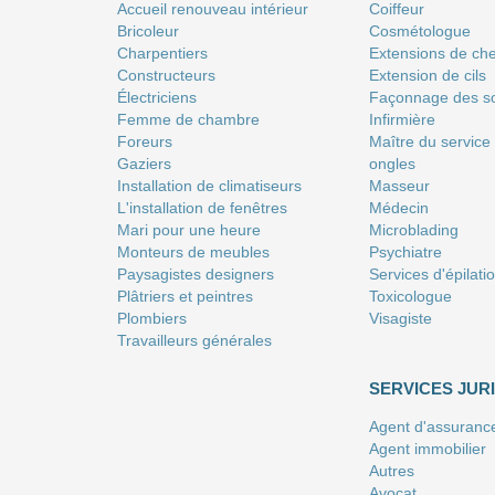
Accueil renouveau intérieur
Coiffeur
Bricoleur
Сosmétologue
Charpentiers
Extensions de ch
Constructeurs
Extension de cils
Électriciens
Façonnage des so
Femme de chambre
Infirmière
Foreurs
Maître du service
Gaziers
ongles
Installation de climatiseurs
Masseur
L'installation de fenêtres
Médecin
Mari pour une heure
Microblading
Monteurs de meubles
Psychiatre
Paysagistes designers
Services d'épilati
Plâtriers et peintres
Toxicologue
Plombiers
Visagiste
Travailleurs générales
SERVICES JUR
Agent d'assuranc
Agent immobilier
Autres
Avocat