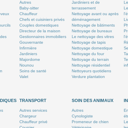
Autres
Jardiniers et de
Le
Baby-sitter
terrassement
Le
eveux
Chauffeur
Nettoyage avant ou après
l'
Chefs et cuisiniers privés
déménagement
Li
urcils
Couples domestiques
Nettoyage de bâtiments
P
Directeur de la maison
Nettoyage de bureaux
Pr
 des
Gestionnaires immobiliers
Le nettoyage des vitres
l'
Gouvernante
Nettoyage de tapis
Ré
Infirmière
Nettoyage domestique
Se
Jardiniers
Nettoyage du four
T
Majordome
Nettoyage du terrain
Te
Nounou
Nettoyage résidentiel
in
on
Soins de santé
Nettoyeurs quotidiens
Valet
Verdure plantation
IDIQUES
TRANSPORT
SOIN DES ANIMAUX
I
es
Autres services
Autres
En
Chargeur
Cynologiste
ét
Chauffeur privé
Promeneur de chien
Le
Courrier
Vétérinaire
le