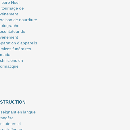
 père Noël
 tournage de
événement
vraison de nourriture
hotographe
ésentateur de
événement
paration d'appareils
rvices funéraires
amada
chniciens en
formatique
NSTRUCTION
seignant en langue
rangère
s tuteurs et
s entraîneurs