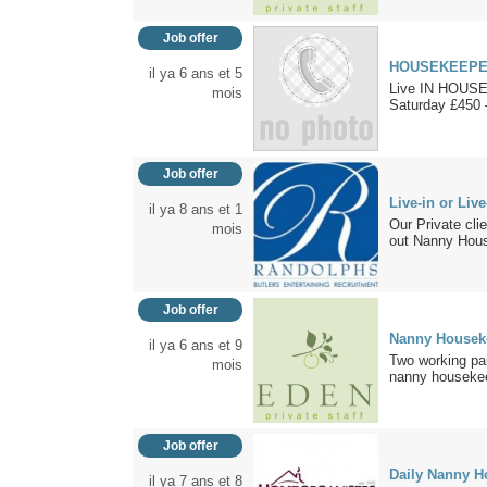
Job offer
HOUSEKEEPE
il ya 6 ans et 5
Live IN HOUS
mois
Saturday £450 
Job offer
Live-in or Li
il ya 8 ans et 1
Our Private clie
mois
out Nanny Hou
Job offer
Nanny Houseke
il ya 6 ans et 9
Two working par
mois
nanny housekeep
Job offer
Daily Nanny 
il ya 7 ans et 8