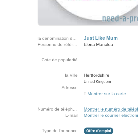
Just Like Mum
la dénomination de la société
Personne de référence
Elena Manolea
Cote de popularité
la Ville
Hertfordshire
Country
United Kingdom
Adresse
Montrer sur la carte
Numéro de téléphone
Montrer le numéro de télé
E-mail
Montrer le courrier électron
Type de l'annonce
Offre d'emploi