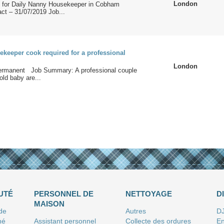
London
n for Daily Nanny Housekeeper in Cobham
act – 31/07/2019 Job...
ekeeper cook required for a professional
London
ermanent Job Summary: A professional couple
old baby are...
UTÉ
PERSONNEL DE
NETTOYAGE
D
MAISON
 de
Autres
D
né
Assistant personnel
Collecte des ordures
En