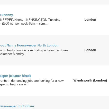
R/Nanny
London
EKEEPER/Nanny - KENSINGTON Tuesday -
– £500 net per week 8am – 7pm...
ve-out Nanny Housekeeper North London
London
nt in North London is recruiting a Live-In or Live-
sekeeper Monday...
eper (cleaner hired)
Wandsworth (London)
ents in demanding jobs are looking for a new
er to help care or...
Housekeeper in Cobham