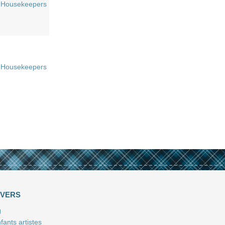
Housekeepers
Housekeepers
IVERS
J
fants artistes