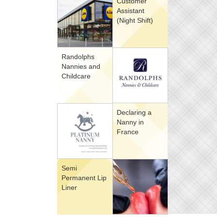
Customer
Assistant
(Night Shift)
Randolphs
Nannies and
Childcare
Declaring a
Nanny in
France
Semi
Permanent Lip
Liner