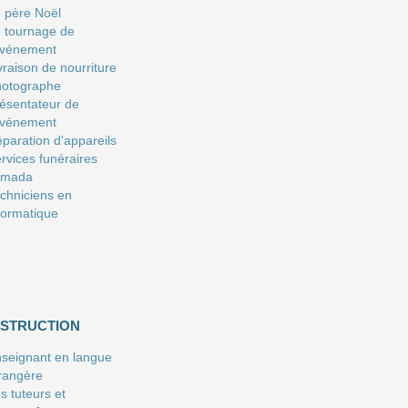
 père Noël
 tournage de
événement
vraison de nourriture
hotographe
ésentateur de
événement
paration d'appareils
rvices funéraires
amada
chniciens en
formatique
NSTRUCTION
seignant en langue
rangère
s tuteurs et