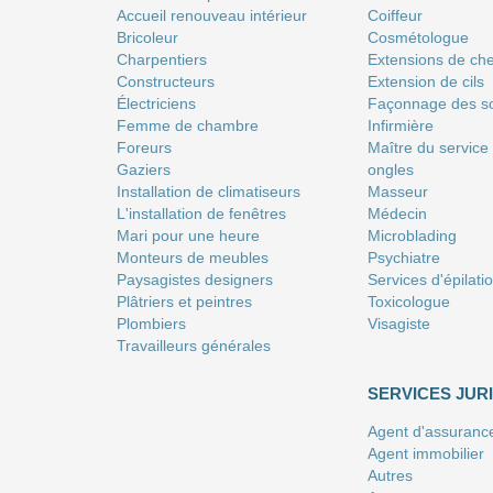
Accueil renouveau intérieur
Coiffeur
Bricoleur
Сosmétologue
Charpentiers
Extensions de ch
Constructeurs
Extension de cils
Électriciens
Façonnage des so
Femme de chambre
Infirmière
Foreurs
Maître du service
Gaziers
ongles
Installation de climatiseurs
Masseur
L'installation de fenêtres
Médecin
Mari pour une heure
Microblading
Monteurs de meubles
Psychiatre
Paysagistes designers
Services d'épilati
Plâtriers et peintres
Toxicologue
Plombiers
Visagiste
Travailleurs générales
SERVICES JUR
Agent d'assuranc
Agent immobilier
Autres