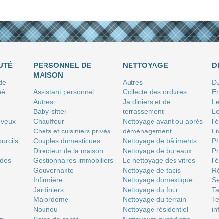
UTÉ
PERSONNEL DE
NETTOYAGE
D
MAISON
 de
Autres
D
né
Assistant personnel
Collecte des ordures
En
Autres
Jardiniers et de
Le
Baby-sitter
terrassement
Le
eveux
Chauffeur
Nettoyage avant ou après
l'
Chefs et cuisiniers privés
déménagement
Li
urcils
Couples domestiques
Nettoyage de bâtiments
P
Directeur de la maison
Nettoyage de bureaux
Pr
 des
Gestionnaires immobiliers
Le nettoyage des vitres
l'
Gouvernante
Nettoyage de tapis
Ré
Infirmière
Nettoyage domestique
Se
Jardiniers
Nettoyage du four
T
Majordome
Nettoyage du terrain
Te
Nounou
Nettoyage résidentiel
in