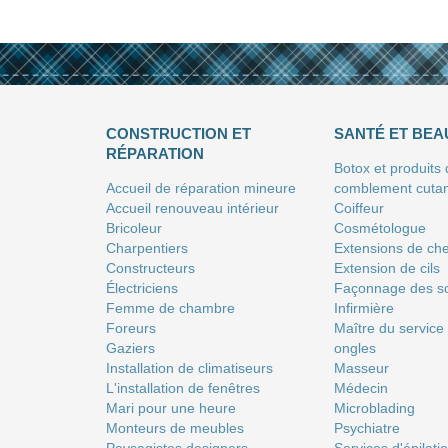
CONSTRUCTION ET
SANTÉ ET BEA
RÉPARATION
Botox et produits
Accueil de réparation mineure
comblement cuta
Accueil renouveau intérieur
Coiffeur
Bricoleur
Сosmétologue
Charpentiers
Extensions de ch
Constructeurs
Extension de cils
Électriciens
Façonnage des so
Femme de chambre
Infirmière
Foreurs
Maître du service
Gaziers
ongles
Installation de climatiseurs
Masseur
L'installation de fenêtres
Médecin
Mari pour une heure
Microblading
Monteurs de meubles
Psychiatre