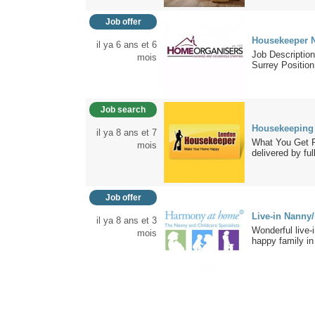
Job offer
Housekeeper N
il ya 6 ans et 6
Job Descriptio
mois
Surrey Position:
Job search
Housekeeping 
il ya 8 ans et 7
What You Get F
mois
delivered by full
Job offer
Live-in Nanny
il ya 8 ans et 3
Wonderful live-
mois
happy family in 