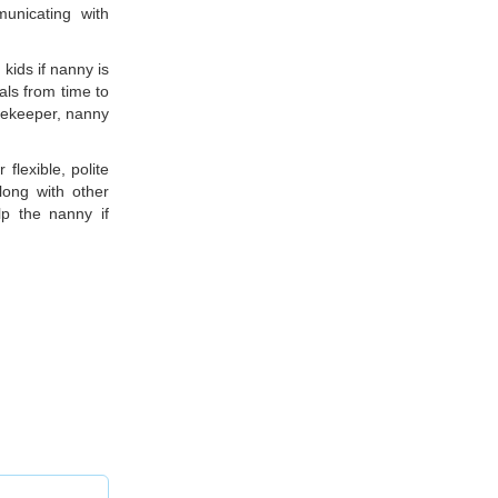
unicating with
 kids if nanny is
als from time to
usekeeper, nanny
lexible, polite
long with other
lp the nanny if