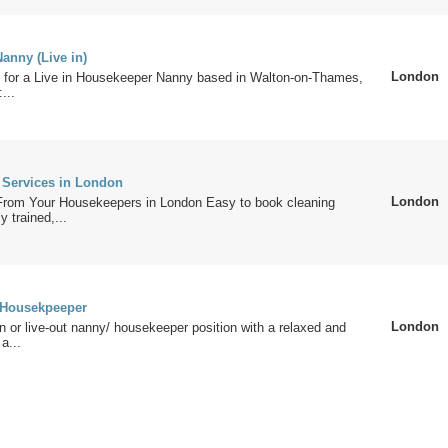
anny (Live in)
London
n for a Live in Housekeeper Nanny based in Walton-on-Thames,
...
Services in London
London
rom Your Housekeepers in London Easy to book cleaning
y trained,...
/Housekpeeper
London
in or live-out nanny/ housekeeper position with a relaxed and
a...