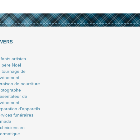
IVERS
J
fants artistes
 père Noël
 tournage de
événement
vraison de nourriture
hotographe
ésentateur de
événement
paration d'appareils
rvices funéraires
amada
chniciens en
formatique