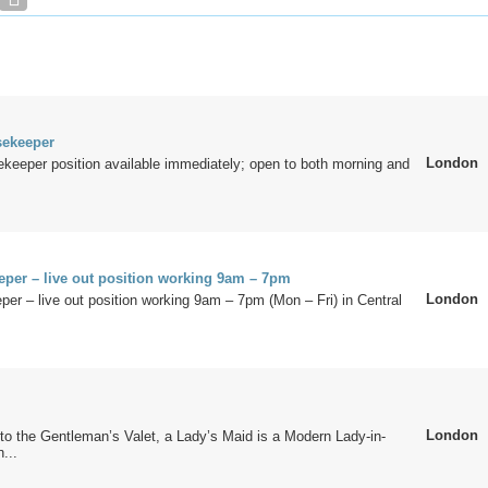
sekeeper
London
keeper position available immediately; open to both morning and
per – live out position working 9am – 7pm
London
r – live out position working 9am – 7pm (Mon – Fri) in Central
.
London
o the Gentleman’s Valet, a Lady’s Maid is a Modern Lady-in-
...