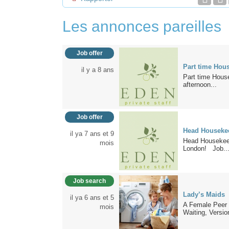
Les annonces pareilles
Job offer
Part time Hou
il y a 8 ans
Part time House
afternoon...
Job offer
Head Housekee
il ya 7 ans et 9
Head Housekeepe
mois
London! Job..
Job search
Lady’s Maids
il ya 6 ans et 5
A Female Peer t
mois
Waiting, Version