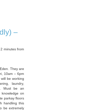
dly) –
, 2 minutes from
o Eden. They are
Fri, 10am – 6pm
will be working
ning, laundry,
rs. Must be an
e knowledge on
te parkay floors
h handling this
 to be extremely