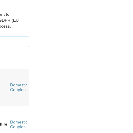
ant to
3 GDPR (EU
ocess.
Domestic
Couples
Domestic
hire
Couples