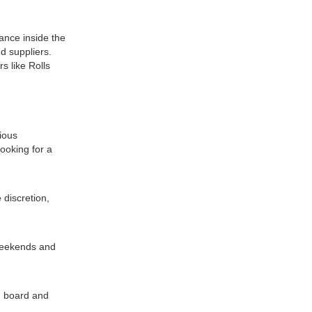
ance inside the
d suppliers.
s like Rolls
ious
ooking for a
discretion,
 weekends and
, board and