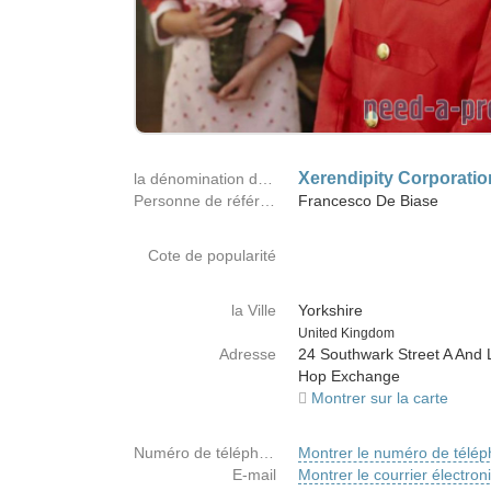
Xerendipity Corporatio
la dénomination de la société
Personne de référence
Francesco De Biase
Cote de popularité
la Ville
Yorkshire
Country
United Kingdom
Adresse
24 Southwark Street A And L
Hop Exchange
Montrer sur la carte
Numéro de téléphone
Montrer le numéro de télé
E-mail
Montrer le courrier électron