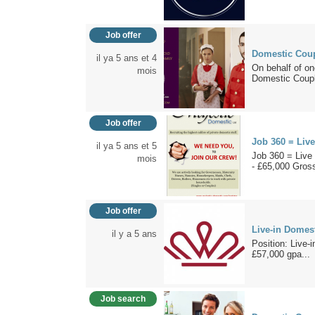
Job offer
Domestic Coupl
il ya 5 ans et 4
On behalf of one
mois
Domestic Coupl
Job offer
Job 360 = Liv
il ya 5 ans et 5
Job 360 = Live
mois
- £65,000 Gross
Job offer
Live-in Domes
il y a 5 ans
Position: Live-
£57,000 gpa...
Job search