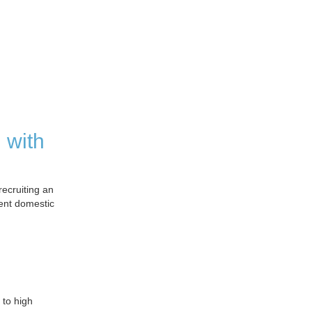
 with
recruiting an
ent domestic
 to high