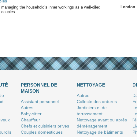
ples
London
 managing the household’s inner workings as a well-oiled
 couples...
UTÉ
PERSONNEL DE
NETTOYAGE
D
MAISON
 de
Autres
D
né
Assistant personnel
Collecte des ordures
En
Autres
Jardiniers et de
Le
Baby-sitter
terrassement
Le
eveux
Chauffeur
Nettoyage avant ou après
l'
Chefs et cuisiniers privés
déménagement
Li
urcils
Couples domestiques
Nettoyage de bâtiments
P