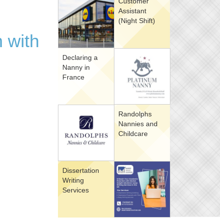
Customer
Assistant
(Night Shift)
 with
Declaring a
Nanny in
France
Randolphs
Nannies and
Childcare
Dissertation
Writing
Services