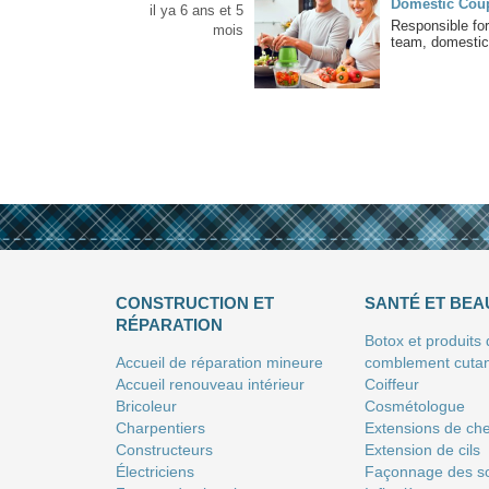
Domestic Cou
il ya 6 ans et 5
Responsible for
mois
team, domestic
CONSTRUCTION ET
SANTÉ ET BEA
RÉPARATION
Botox et produits
Accueil de réparation mineure
comblement cuta
Accueil renouveau intérieur
Coiffeur
Bricoleur
Сosmétologue
Charpentiers
Extensions de ch
Constructeurs
Extension de cils
Électriciens
Façonnage des so