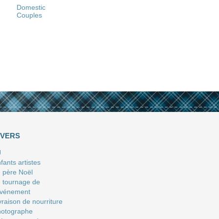
Domestic
Couples
IVERS
J
fants artistes
 père Noël
 tournage de
événement
vraison de nourriture
hotographe