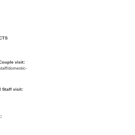
CTS
Couple visit:
taff/domestic-
Staff visit:
t: