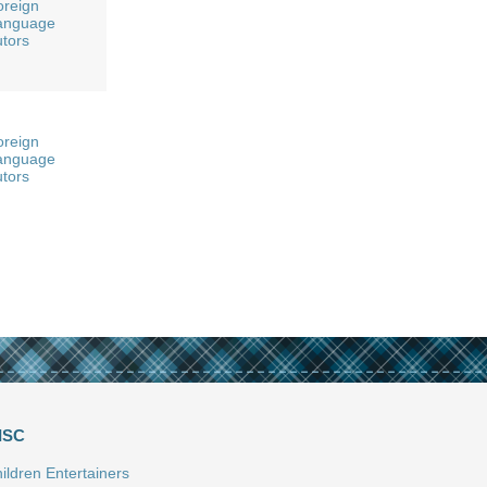
oreign
anguage
utors
oreign
anguage
utors
ISC
ildren Entertainers