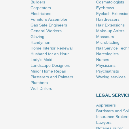
Builders
Cosmetologists
Carpenters
Eyebrows
Electricians
Eyelash Extensio
Furniture Assembler
Hairdressers
Gas Safe Engineers
Hair Extensions
General Workers
Make-up Artists
Glazing
Masseurs
Handyman
Microblading
Home Interior Renewal
Nail Service Tech
Husband for an Hour
Narcologists
Lady's Maid
Nurses
Landscape Designers
Physicians
Minor Home Repair
Psychiatrists
Plasterers and Painters
Waxing services
Plumbers
Well Drillers
LEGAL SERVIC
Appraisers
Barristers and Soli
Insurance Broker
Lawyers
Notaries Public