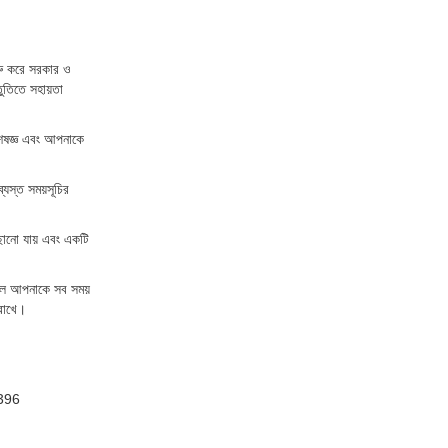
ুরু করে সরকার ও
তুতিতে সহায়তা
িশেষজ্ঞ এবং আপনাকে
্যস্ত সময়সূচির
ঁছানো যায় এবং একটি
ের দল আপনাকে সব সময়
 রাখে।
396