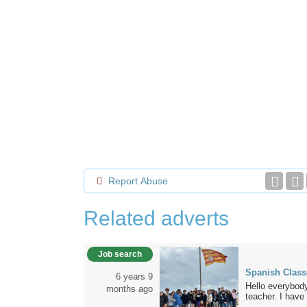
Report Abuse
Related adverts
Job search
Spanish Class
6 years 9
Hello everybod
months ago
teacher. I have 