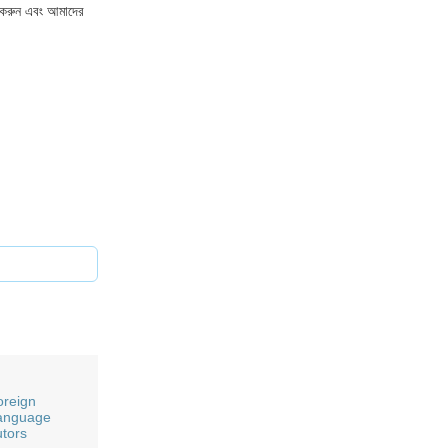
করুন এবং আমাদের
oreign
anguage
utors