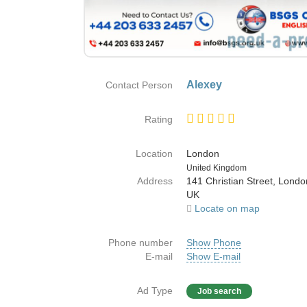
Alexey
Contact Person
Rating
Location
London
Country
United Kingdom
Address
141 Christian Street, Lond
UK
Locate on map
Phone number
Show Phone
E-mail
Show E-mail
Ad Type
Job search