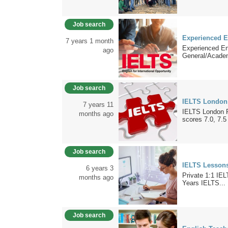
Job search
Experienced E
7 years 1 month
Experienced E
ago
General/Academ
Job search
IELTS London 
7 years 11
IELTS London P
months ago
scores 7.0, 7.5
Job search
IELTS Lessons
6 years 3
Private 1:1 IE
months ago
Years IELTS...
Job search