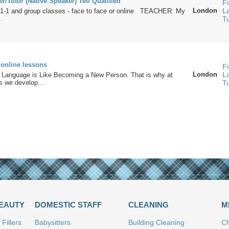
r/Tutor (Native Speaker) Tefl Qualified
F
London
L
 1-1 and group classes - face to face or online TEACHER: My
.
T
 online lessons
F
London
L
 Language is Like Becoming a New Person. That is why at
 we develop...
T
BEAUTY
DOMESTIC STAFF
CLEANING
M
Fillers
Babysitters
Building Cleaning
Ch