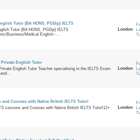
nglish Tutor (BA HONS, PGDip) IELTS
F
London
L
nglish Tutor (BA HONS, PGDip) IELTS
ic/Business/Medical English -...
T
Private English Tutor
F
London
L
rivate English Tutor Teacher specialising in the IELTS Exam
 and...
T
 and Courses with Native British IELTS Tutor!
F
London
L
LTS Lessons and Courses with Native British IELTS Tutor!12+
T