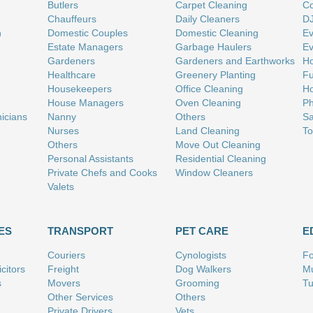
Butlers
Carpet Cleaning
Co
Chauffeurs
Daily Cleaners
D
n
Domestic Couples
Domestic Cleaning
Ev
Estate Managers
Garbage Haulers
Ev
Gardeners
Gardeners and Earthworks
Ho
Healthcare
Greenery Planting
Fu
Housekeepers
Office Cleaning
Ho
House Managers
Oven Cleaning
Ph
nicians
Nanny
Others
Sa
Nurses
Land Cleaning
To
Others
Move Out Cleaning
Personal Assistants
Residential Cleaning
Private Chefs and Cooks
Window Cleaners
Valets
ES
TRANSPORT
PET CARE
E
Couriers
Cynologists
Fo
citors
Freight
Dog Walkers
Mu
s
Movers
Grooming
Tu
Other Services
Others
Private Drivers
Vets