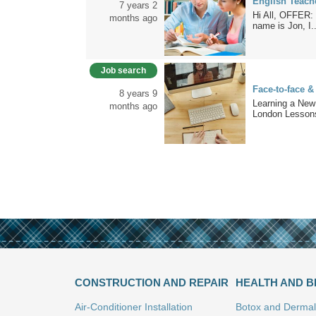
English Teache
7 years 2
Hi All, OFFER:
months ago
name is Jon, I..
Job search
Face-to-face &
8 years 9
Learning a New
months ago
London Lessons
CONSTRUCTION AND REPAIR
HEALTH AND 
Air-Conditioner Installation
Botox and Dermal 