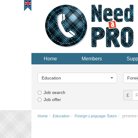
Home
Members
Supp
Main
Main
Category...
Categor
Education
Forei
Job search
£
Job offer
Home
Education
Foreign Language Tutors
যুক্তরাজ্যের