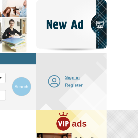
Post
New
Ad
Sign in
Register
Search
ads