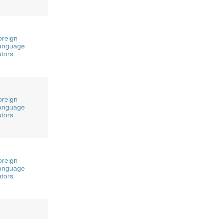
oreign
anguage
utors
oreign
anguage
utors
oreign
anguage
utors