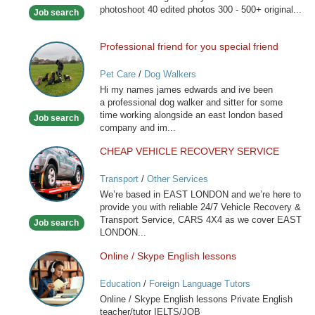
photoshoot 40 edited photos 300 - 500+ original...
Job search
Professional friend for you special friend
Professional
friend
Pet Care
/
Dog Walkers
for
Hi my names james edwards and ive been
you
a professional dog walker and sitter for some
special
time working alongside an east london based
Job search
friend
company and im...
CHEAP VEHICLE RECOVERY SERVICE
CHEAP
VEHICLE
Transport
/
Other Services
RECOVERY
We’re based in EAST LONDON and we’re here to
SERVICE
provide you with reliable 24/7 Vehicle Recovery &
Transport Service, CARS 4X4 as we cover EAST
Job search
LONDON...
Online / Skype English lessons
Online
/
Education
/
Foreign Language Tutors
Skype
Online / Skype English lessons Private English
English
teacher/tutor IELTS/JOB