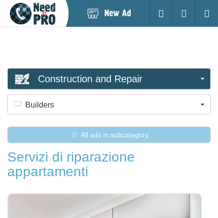
Post
Login
Searc
New
Ad
Construction and Repair
Builders
All ads in subcategory
Servizi di riparazione
appartamenti