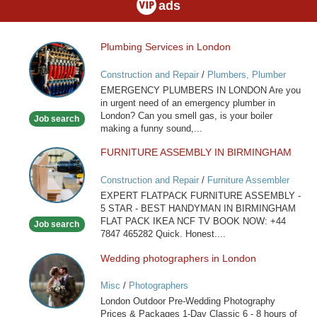
ads
Plumbing Services in London
Plumbing
Services
Construction and Repair
/
Plumbers, Plumber
in
Services
EMERGENCY PLUMBERS IN LONDON Are you
London
in urgent need of an emergency plumber in
London? Can you smell gas, is your boiler
Job search
making a funny sound,...
FURNITURE ASSEMBLY IN BIRMINGHAM
FURNITURE
ASSEMBLY
Construction and Repair
/
Furniture Assembler
IN
EXPERT FLATPACK FURNITURE ASSEMBLY -
BIRMINGHAM
5 STAR - BEST HANDYMAN IN BIRMINGHAM
FLAT PACK IKEA NCF TV BOOK NOW: +44
Job search
7847 465282 Quick. Honest....
Wedding photographers in London
Wedding
photographers
Misc
/
Photographers
in
London Outdoor Pre-Wedding Photography
London
Prices & Packages 1-Day Classic 6 - 8 hours of