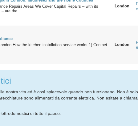
pairs London, Middlesex and the Home Counties
R
London
ance Repairs Areas We Cover Capital Repairs – with its
e
 – are the...
liance
R
London
 London How the kitchen installation service works 1) Contact
e
tici
ella nostra vita ed è così spiacevole quando non funzionano. Non è sol
ecchiature sono alimentati da corrente elettrica. Non esitate a chiamare
ettrodomestici di tutto il paese.