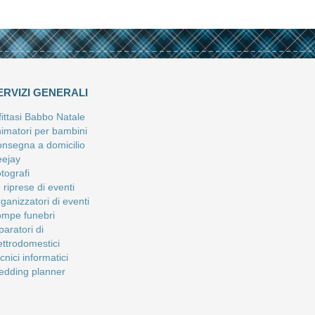
ERVIZI GENERALI
fittasi Babbo Natale
imatori per bambini
nsegna a domicilio
ejay
tografi
 riprese di eventi
ganizzatori di eventi
mpe funebri
paratori di
ettrodomestici
cnici informatici
dding planner