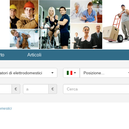
to
Articoli
ria
le...
atori di elettrodomestici
Italy
Posizione...
Cerca
€
€
omestici