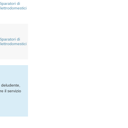
iparatori di
lettrodomestici
iparatori di
lettrodomestici
o deludente,
 il servizio