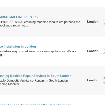
HING MACHINE REPAIRS
R
London
NE SERVICE Washing machine repairs are perhaps the
e
pliance repair we...
e Installation in London
R
London
ssle-free way to start using your new appliances. We are
e
g...
shing Machine Repair Services in South London
R
London
dable Domestic Appliance Repairs in South London
e
hing Machine...