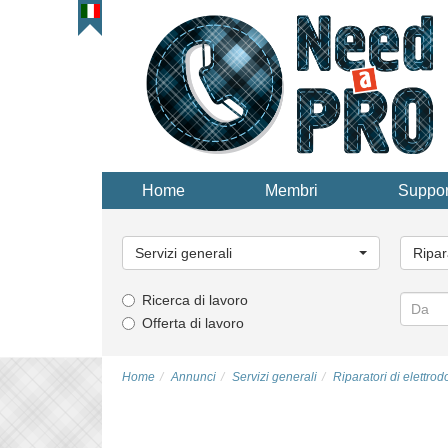
Home
Membri
Suppor
Categoria
Catego
principale...
principa
Servizi generali
Ripar
Ricerca di lavoro
Offerta di lavoro
Home
Annunci
Servizi generali
Riparatori di elettrod