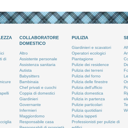
LEZZA
COLLABORATORE
PULIZIA
S
DOMESTICO
Giardinieri e scavatori
Af
ici
Altro
Operatori ecologici
An
i di
Assistente personale
Piantagione
Co
Assistenza sanitaria
Pulizie dei residence
De
Autista
Pulizia dei terreni
Fo
Babysitters
Pulizia del forno
Le
anicure
Bambinaia
Pulizia delle finestre
Or
Chef privati e cuochi
Pulizia dell'ufficio
Po
apelli
Coppia di domestici
Pulizia domestica
Ri
Giardinieri
Pulizia in partenza
el
Governante
Pulizie particolari
Te
Infermieri
Pulizia quotidiani
We
Maggiordomo
Pulizia tappeti
cciglia
Responsabile casa
Professionisti per pulizie di
Responsabili di proprietà
edifici