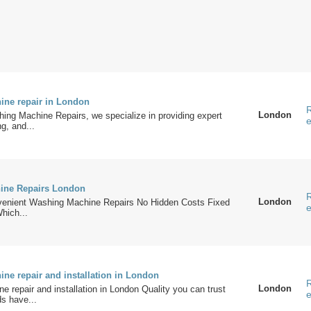
ne repair in London
R
London
ing Machine Repairs, we specialize in providing expert
e
ng, and...
ine Repairs London
R
London
enient Washing Machine Repairs No Hidden Costs Fixed
e
hich...
ne repair and installation in London
R
London
 repair and installation in London Quality you can trust
e
s have...