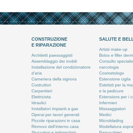
CONSTRUZIONE
SALUTE E BEL
E RIPARAZIONE
Artisti make-up
Architetti paessaggisti
Botox e filler derm
Assemblaggio dei mobili
Consulto specialist
Installazione del condizionatore
narcologia
d’aria
Cosmetologo
Cameriera della signora
Estensione ciglia
Costruttori
Estetisti per la m
Carpentieri
e la pedicure
Elettricista
Extensions per i c
Idraulici
Infermieri
Installatori impianti a gas
Massaggiatori
Operai per lavori generali
Medici
Piccole riparazioni in casa
Microblading
Rinnovo dell’interno casa
Modellatura sopra
Stuccatori e imbianchini
Parrucchieri