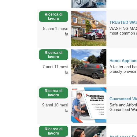
Ricerca di
lavoro
TRUSTED WAS
5 anni 1 mese
WASHING MACHI
most common ap
fa
Ricerca di
lavoro
Home Applianc
7 anni 11 mesi
A faster and ha
proudly providin
fa
Ricerca di
lavoro
Guaranteed Wa
9 anni 10 mesi
Safe and Affor
Guaranteed Was
fa
Ricerca di
lavoro