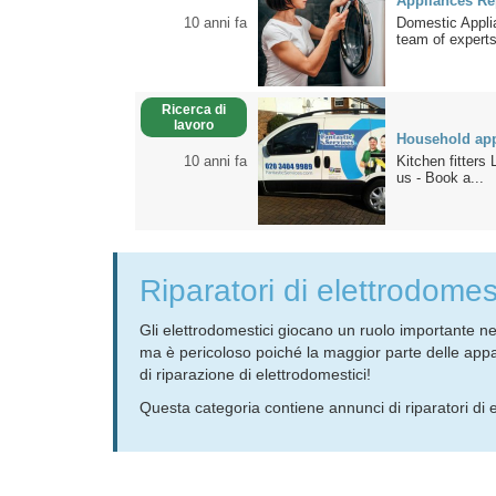
Appliances Re
10 anni fa
Domestic Appli
team of experts
Ricerca di
lavoro
Household app
10 anni fa
Kitchen fitters
us - Book a...
Riparatori di elettrodomes
Gli elettrodomestici giocano un ruolo importante n
ma è pericoloso poiché la maggior parte delle appar
di riparazione di elettrodomestici!
Questa categoria contiene annunci di riparatori di el