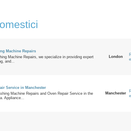
domestici
ng Machine Repairs
R
London
ing Machine Repairs, we specialize in providing expert
e
ng, and...
air Service in Manchester
R
Manchester
shing Machine Repairs and Oven Repair Service in the
e
. Appliance...