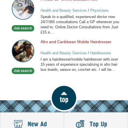
Private
GP
Health and Beauty Services
/
Physicians
online
Speak to a qualified, experienced doctor now
available
24/7/365 consultations Call a GP whenever you
now
need to. Online Doctor Consultations from Just
Job search
£15 a...
Afro and Caribbean Mobile Hairdresser
Afro
and
Health and Beauty Services
/
Hairdressers
Caribbean
I am a hairdresser/mobile hairdresser with over
Mobile
15 years of experience specialising in afro hair
Hairdresser
box braids, weave on, crochet etc. I will be...
Job search