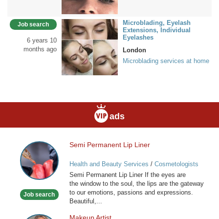
Microblading, Eyelash
Job search
Extensions, Individual
Eyelashes
6 years 10
months ago
London
Microblading services at home
ads
Semi Permanent Lip Liner
Semi
Permanent
Health and Beauty Services
/
Cosmetologists
Lip
Semi Permanent Lip Liner If the eyes are
Liner
the window to the soul, the lips are the gateway
to our emotions, passions and expressions.
Job search
Beautiful,...
Makeup Artist