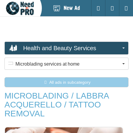
Post
Login
Searc
New
Ad
Health and Beauty Services
Microblading services at home
All ads in subcategory
MICROBLADING / LABBRA
ACQUERELLO / TATTOO
REMOVAL