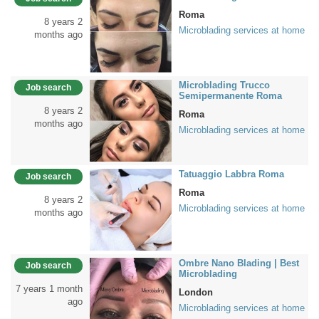
Roma
8 years 2
Microblading services at home
months ago
Microblading Trucco
Job search
Semipermanente Roma
8 years 2
Roma
months ago
Microblading services at home
Tatuaggio Labbra Roma
Job search
Roma
8 years 2
Microblading services at home
months ago
Ombre Nano Blading | Best
Job search
Microblading
7 years 1 month
London
ago
Microblading services at home