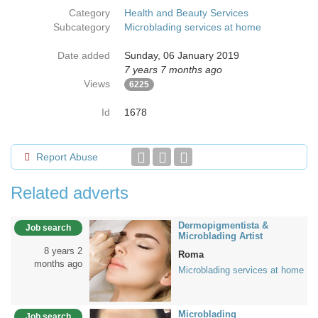
Category
Health and Beauty Services
Subcategory
Microblading services at home
Date added
Sunday, 06 January 2019
7 years 7 months ago
Views
6225
Id
1678
Report Abuse
Related adverts
Dermopigmentista &
Job search
Microblading Artist
8 years 2
Roma
months ago
Microblading services at home
Microblading
Job search