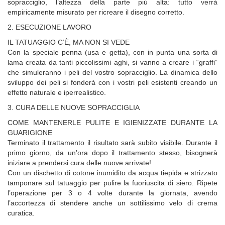
sopracciglio, l’altezza della parte più alta: tutto verrà
empiricamente misurato per ricreare il disegno corretto.
2. ESECUZIONE LAVORO
IL TATUAGGIO C’È, MA NON SI VEDE
Con la speciale penna (usa e getta), con in punta una sorta di
lama creata da tanti piccolissimi aghi, si vanno a creare i “graffi”
che simuleranno i peli del vostro sopracciglio. La dinamica dello
sviluppo dei peli si fonderà con i vostri peli esistenti creando un
effetto naturale e iperrealistico.
3. CURA DELLE NUOVE SOPRACCIGLIA
COME MANTENERLE PULITE E IGIENIZZATE DURANTE LA
GUARIGIONE
Terminato il trattamento il risultato sarà subito visibile. Durante il
primo giorno, da un’ora dopo il trattamento stesso, bisognerà
iniziare a prendersi cura delle nuove arrivate!
Con un dischetto di cotone inumidito da acqua tiepida e strizzato
tamponare sul tatuaggio per pulire la fuoriuscita di siero. Ripete
l’operazione per 3 o 4 volte durante la giornata, avendo
l’accortezza di stendere anche un sottilissimo velo di crema
curatica.