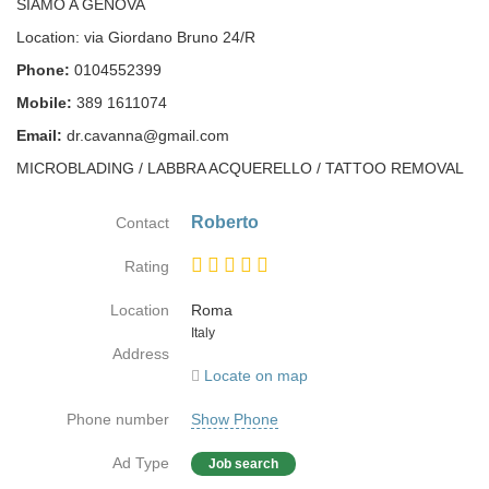
SIAMO A GENOVA
Location: via Giordano Bruno 24/R
Phone:
0104552399
Mobile:
389 1611074
Email:
dr.cavanna@gmail.com
MICROBLADING / LABBRA ACQUERELLO / TATTOO REMOVAL
Roberto
Contact
Rating
Location
Roma
Country
Italy
Address
Locate on map
Phone number
Show Phone
Ad Type
Job search