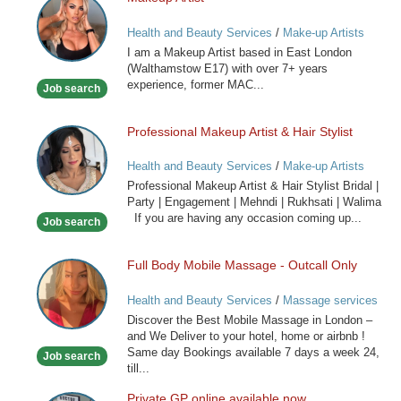
Makeup
Artist
Health and Beauty Services
/
Make-up Artists
I am a Makeup Artist based in East London
(Walthamstow E17) with over 7+ years
experience, former MAC...
Job search
Professional Makeup Artist & Hair Stylist
Professional
Makeup
Health and Beauty Services
/
Make-up Artists
Artist
Professional Makeup Artist & Hair Stylist Bridal |
&
Party | Engagement | Mehndi | Rukhsati | Walima
Hair
If you are having any occasion coming up...
Job search
Stylist
Full Body Mobile Massage - Outcall Only
Full
Body
Health and Beauty Services
/
Massage services
Mobile
at home
Discover the Best Mobile Massage in London –
Massage
and We Deliver to your hotel, home or airbnb !
-
Same day Bookings available 7 days a week 24,
Job search
Outcall
till...
Only
Private GP online available now