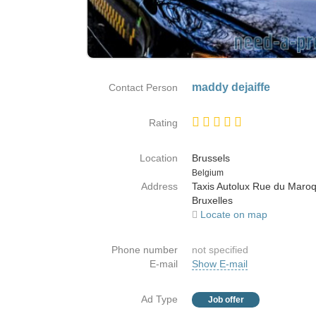
maddy dejaiffe
Contact Person
Rating
Location
Brussels
Country
Belgium
Address
Taxis Autolux Rue du Maroq
Bruxelles
Locate on map
Phone number
not specified
E-mail
Show E-mail
Ad Type
Job offer