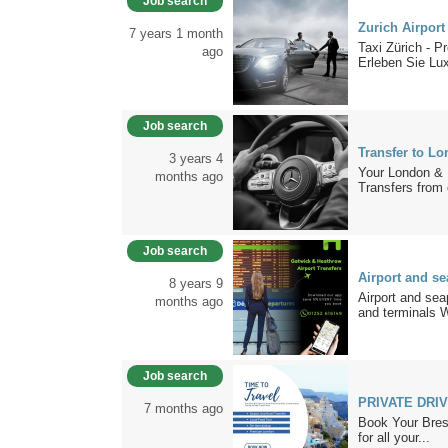
Job search
Zurich Airport
7 years 1 month
Taxi Zürich - 
ago
Erleben Sie Lux
Job search
Transfer to Lo
3 years 4
Your London & U
months ago
Transfers from 
Job search
Airport and se
8 years 9
Airport and seap
months ago
and terminals W
Job search
PRIVATE DRI
7 months ago
Book Your Bresc
for all your...