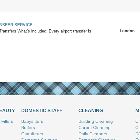
NSFER SERVICE
London
Transfers What’s included: Every airport transfer is
.
BEAUTY
DOMESTIC STAFF
CLEANING
M
Fillers
Babysitters
Building Cleaning
Ch
Butlers
Carpet Cleaning
Co
Chauffeurs
Daily Cleaners
D