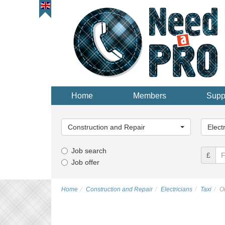
Home
Members
Supp
Main
Main
Category...
Categor
Construction and Repair
Elect
Job search
£
Job offer
Home
Construction and Repair
Electricians
Taxi
Of