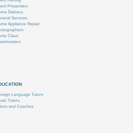
ent Filming
ent Presenters
me Delivery
neral Services
me Appliance Repair
otographers
nta Claus
astmasters
DUCATION
reign Language Tutors
sic Tutors
tors and Coaches