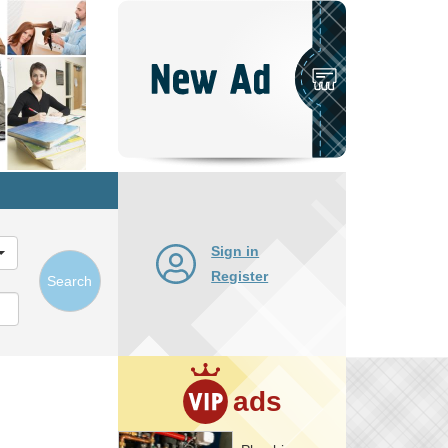
Post
New
Ad
Sign in
Register
Search
ads