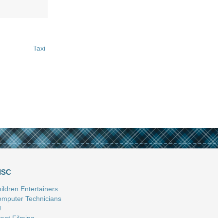
Taxi
ISC
ildren Entertainers
mputer Technicians
J