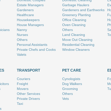
n
Domestic Couples
Domestic Cleaning
Ev
Estate Managers
Garbage Haulers
Ev
Gardeners
Gardeners and Earthworks
Ho
Healthcare
Greenery Planting
Fu
Housekeepers
Office Cleaning
Ho
House Managers
Oven Cleaning
Ph
nicians
Nanny
Others
Sa
Nurses
Land Cleaning
To
Others
Move Out Cleaning
Personal Assistants
Residential Cleaning
Private Chefs and Cooks
Window Cleaners
Valets
ES
TRANSPORT
PET CARE
E
Couriers
Cynologists
Fo
citors
Freight
Dog Walkers
Mu
s
Movers
Grooming
Tu
Other Services
Others
Private Drivers
Vets
Taxi
s