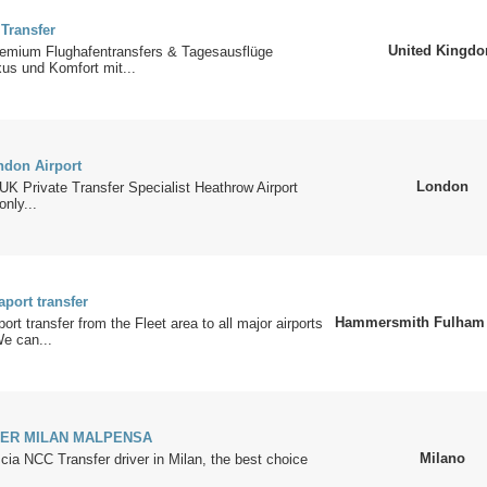
 Transfer
United Kingd
Premium Flughafentransfers & Tagesausflüge
us und Komfort mit...
ndon Airport
London
K Private Transfer Specialist Heathrow Airport
only...
aport transfer
Hammersmith Fulham 
ort transfer from the Fleet area to all major airports
e can...
VER MILAN MALPENSA
Milano
ia NCC Transfer driver in Milan, the best choice