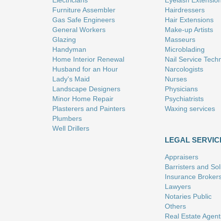
Electricians
Eyelash Extensio
Furniture Assembler
Hairdressers
Gas Safe Engineers
Hair Extensions
General Workers
Make-up Artists
Glazing
Masseurs
Handyman
Microblading
Home Interior Renewal
Nail Service Tech
Husband for an Hour
Narcologists
Lady's Maid
Nurses
Landscape Designers
Physicians
Minor Home Repair
Psychiatrists
Plasterers and Painters
Waxing services
Plumbers
Well Drillers
LEGAL SERVIC
Appraisers
Barristers and Soli
Insurance Broker
Lawyers
Notaries Public
Others
Real Estate Agent