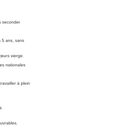
s seconder
 5 ans, sans
mœurs vierge.
es nationales
availler à plein
à:
uvrables.