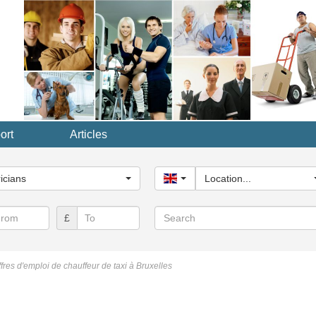
ort
Articles
y...
ricians
United Kingdom
Location...
Search
£
fres d'emploi de chauffeur de taxi à Bruxelles