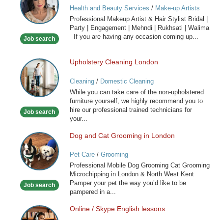
Makeup
Health and Beauty Services
/
Make-up Artists
Artist
Professional Makeup Artist & Hair Stylist Bridal |
&
Party | Engagement | Mehndi | Rukhsati | Walima
Hair
If you are having any occasion coming up...
Job search
Stylist
Upholstery Cleaning London
Upholstery
Cleaning
Cleaning
/
Domestic Cleaning
London
While you can take care of the non-upholstered
furniture yourself, we highly recommend you to
hire our professional trained technicians for
Job search
your...
Dog and Cat Grooming in London
Dog
and
Pet Care
/
Grooming
Cat
Professional Mobile Dog Grooming Cat Grooming
Grooming
Microchipping in London & North West Kent
in
Pamper your pet the way you’d like to be
Job search
London
pampered in a...
Online / Skype English lessons
Online