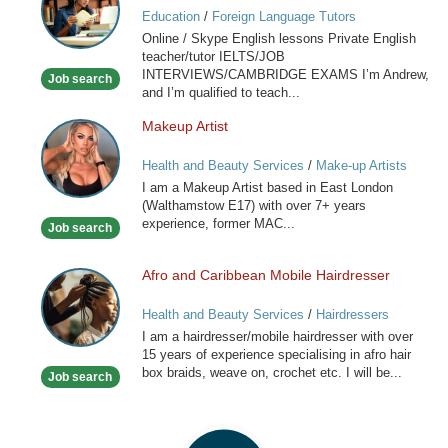
/
Education
/
Foreign Language Tutors
Skype
Online / Skype English lessons Private English
English
teacher/tutor IELTS/JOB
lessons
INTERVIEWS/CAMBRIDGE EXAMS I’m Andrew,
Job search
and I’m qualified to teach...
Makeup Artist
Makeup
Artist
Health and Beauty Services
/
Make-up Artists
I am a Makeup Artist based in East London
(Walthamstow E17) with over 7+ years
experience, former MAC...
Job search
Afro and Caribbean Mobile Hairdresser
Afro
and
Health and Beauty Services
/
Hairdressers
Caribbean
I am a hairdresser/mobile hairdresser with over
Mobile
15 years of experience specialising in afro hair
Hairdresser
box braids, weave on, crochet etc. I will be...
Job search