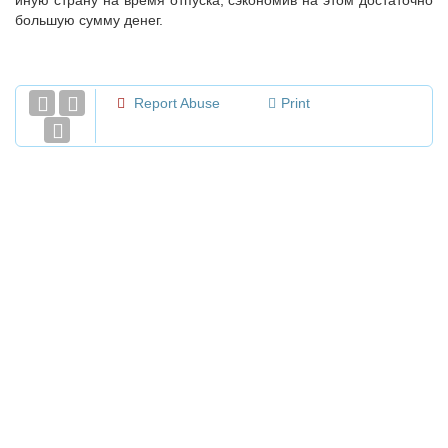
иную страну на время отпуска, сэкономив на этом достаточно
большую сумму денег.
Report Abuse
Print