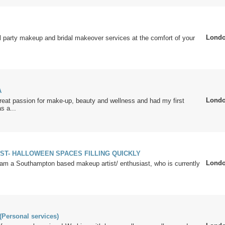
Lond
l party makeup and bridal makeover services at the comfort of your
A
Lond
reat passion for make-up, beauty and wellness and had my first
s a...
ST- HALLOWEEN SPACES FILLING QUICKLY
Lond
I am a Southampton based makeup artist/ enthusiast, who is currently
(Personal services)