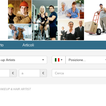
to
Articoli
ria
le...
up Artists
Italy
Posizione...
Cerca
€
€
AKEUP & HAIR ARTIST