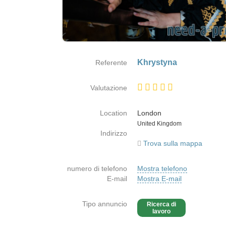
Khrystyna
Referente
Valutazione
Location
London
Paese
United Kingdom
Indirizzo
Trova sulla mappa
numero di telefono
Mostra telefono
E-mail
Mostra E-mail
Tipo annuncio
Ricerca di
lavoro