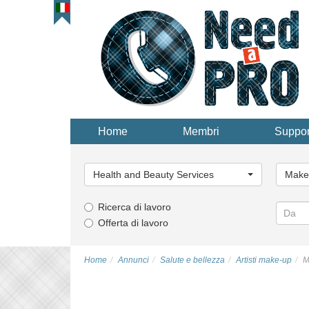
Home
Membri
Suppor
Categoria
Catego
principale...
principa
Health and Beauty Services
Make-
Ricerca di lavoro
Offerta di lavoro
Home
Annunci
Salute e bellezza
Artisti make-up
M