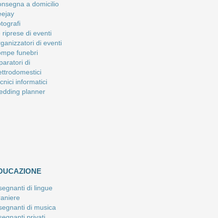
nsegna a domicilio
ejay
tografi
 riprese di eventi
ganizzatori di eventi
mpe funebri
paratori di
ettrodomestici
cnici informatici
dding planner
DUCAZIONE
segnanti di lingue
raniere
segnanti di musica
segnanti privati