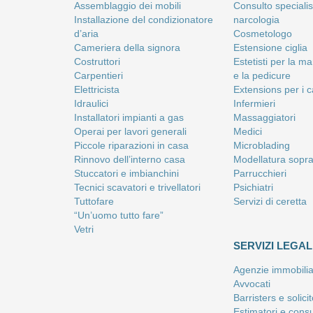
Assemblaggio dei mobili
Consulto specialist
Installazione del condizionatore
narcologia
d’aria
Cosmetologo
Cameriera della signora
Estensione ciglia
Costruttori
Estetisti per la m
Carpentieri
e la pedicure
Elettricista
Extensions per i c
Idraulici
Infermieri
Installatori impianti a gas
Massaggiatori
Operai per lavori generali
Medici
Piccole riparazioni in casa
Microblading
Rinnovo dell’interno casa
Modellatura sopra
Stuccatori e imbianchini
Parrucchieri
Tecnici scavatori e trivellatori
Psichiatri
Tuttofare
Servizi di ceretta
“Un’uomo tutto fare”
Vetri
SERVIZI LEGAL
Agenzie immobilia
Avvocati
Barristers e solici
Estimatori e consu