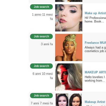
Job search
Make up Artist
1 anno 11 mesi
Hi! Professiona
fa
home. Book...
Job search
Freelance MU
3 anni fa
Always had a g
cosmetics job a
Job search
MAKEUP ARTI
6 anni 10 mesi
Hello lovelies 
fa
working from...
Job search
Makeup Artist 
7 anni 7 mesi fa