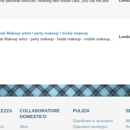
Lond
or personal services! Working with house calls, you call me and
rab Makeup artist / party makeup / bridal makeup
Lond
ab Makeup artist - party makeup - bridal makeup - mobile makeup...
LEZZA
COLLABORATORE
PULIZIA
S
DOMESTICO
Giardinieri e scavatori
Af
ici
Altro
Operatori ecologici
An