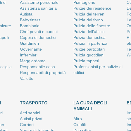
i di
Assistente personale
Piantagione
Co
Assistenza sanitaria
Pulizie dei residence
De
Autista
Pulizia dei terreni
Fo
Babysitters
Pulizia del forno
Le
anicure
Bambinaia
Pulizia delle finestre
Or
Chef privati e cuochi
Pulizia dell'ufficio
Po
apelli
Coppia di domestici
Pulizia domestica
Ri
Giardinieri
Pulizia in partenza
el
Governante
Pulizie particolari
Te
Infermieri
Pulizia quotidiani
We
Maggiordomo
Pulizia tappeti
cciglia
Responsabile casa
Professionisti per pulizie di
Responsabili di proprietà
edifici
Valletto
I
TRASPORTO
LA CURA DEGLI
E
ANIMALI
ri
Altri servizi
In
Autisti privati
Altro
st
tors
Corrieri
Cinofili
In
lenti
Servizi di trasporto
Dog sitter
In