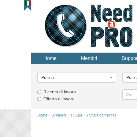
Home
Membri
Suppor
Categoria
Catego
principale...
principa
Pulizia
Puliz
Ricerca di lavoro
Offerta di lavoro
Home
Annunci
Pulizia
Pulizia domestica