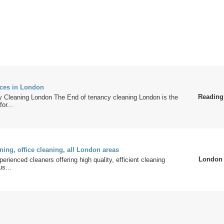
ices in London
Reading
 Cleaning London The End of tenancy cleaning London is the
or...
ing, office cleaning, all London areas
London
erienced cleaners offering high quality, efficient cleaning
us...