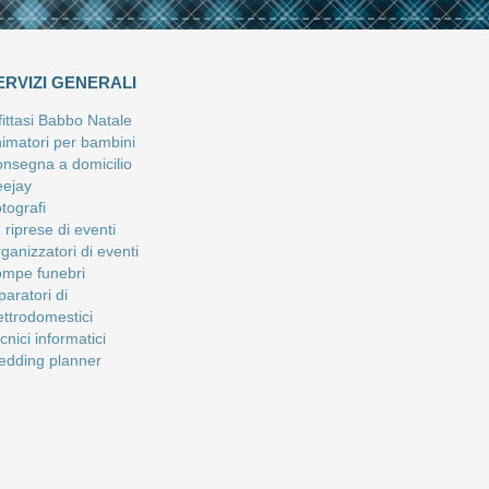
ERVIZI GENERALI
fittasi Babbo Natale
imatori per bambini
nsegna a domicilio
ejay
tografi
 riprese di eventi
ganizzatori di eventi
mpe funebri
paratori di
ettrodomestici
cnici informatici
dding planner