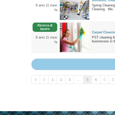
Domestic Clea
8 anni 11 mesi
Spring Cleaning
Cleaning We..
fa
Ricerca di
lavoro
Carpet Cleani
8 anni 11 mesi
PST cleaning lt
businesses in t
fa
1
2
3
...
5
6