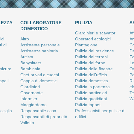
LEZZA
COLLABORATORE
PULIZIA
S
DOMESTICO
Giardinieri e scavatori
Af
ici
Altro
Operatori ecologici
An
i di
Assistente personale
Piantagione
Co
Assistenza sanitaria
Pulizie dei residence
De
Autista
Pulizia dei terreni
Fo
Babysitters
Pulizia del forno
Le
anicure
Bambinaia
Pulizia delle finestre
Or
Chef privati e cuochi
Pulizia dell'ufficio
Po
apelli
Coppia di domestici
Pulizia domestica
Ri
Giardinieri
Pulizia in partenza
el
Governante
Pulizie particolari
Te
Infermieri
Pulizia quotidiani
We
Maggiordomo
Pulizia tappeti
cciglia
Responsabile casa
Professionisti per pulizie di
Responsabili di proprietà
edifici
Valletto