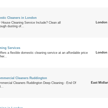
stic Cleaners in London
London
 House Cleaning Service Include? Clean all
ugh dusting of...
ning Services
London
rs a flexible domestic cleaning service at an affordable price
her...
ommercial Cleaners Ruddington
East Midla
mercial Cleaners Ruddington Deep Cleaning - End Of
...