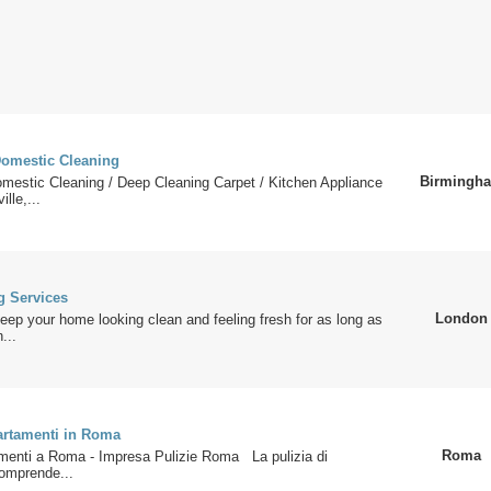
Domestic Cleaning
Birmingh
omestic Cleaning / Deep Cleaning Carpet / Kitchen Appliance
lle,...
 Services
London
keep your home looking clean and feeling fresh for as long as
...
partamenti in Roma
Roma
amenti a Roma - Impresa Pulizie Roma La pulizia di
omprende...