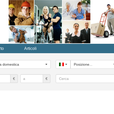
to
Articoli
ria
le...
ia domestica
Italy
Posizione...
Cerca
€
€