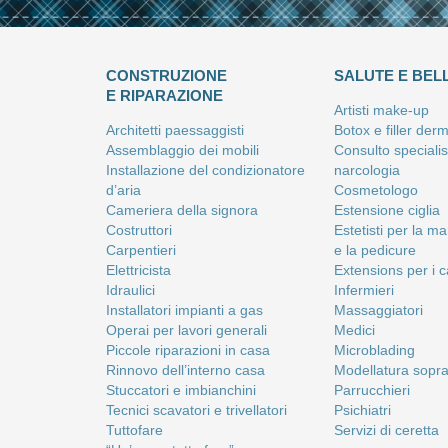
CONSTRUZIONE
SALUTE E BEL
E RIPARAZIONE
Artisti make-up
Architetti paessaggisti
Botox e filler derm
Assemblaggio dei mobili
Consulto specialist
Installazione del condizionatore
narcologia
d’aria
Cosmetologo
Cameriera della signora
Estensione ciglia
Costruttori
Estetisti per la m
Carpentieri
e la pedicure
Elettricista
Extensions per i c
Idraulici
Infermieri
Installatori impianti a gas
Massaggiatori
Operai per lavori generali
Medici
Piccole riparazioni in casa
Microblading
Rinnovo dell’interno casa
Modellatura sopra
Stuccatori e imbianchini
Parrucchieri
Tecnici scavatori e trivellatori
Psichiatri
Tuttofare
Servizi di ceretta