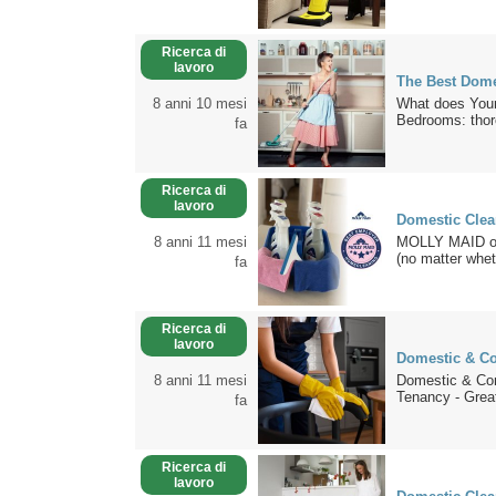
Ricerca di
lavoro
The Best Dome
8 anni 10 mesi
What does Your
Bedrooms: thoro
fa
Ricerca di
lavoro
Domestic Clea
8 anni 11 mesi
MOLLY MAID offe
(no matter whet
fa
Ricerca di
lavoro
Domestic & C
8 anni 11 mesi
Domestic & Com
Tenancy - Great
fa
Ricerca di
lavoro